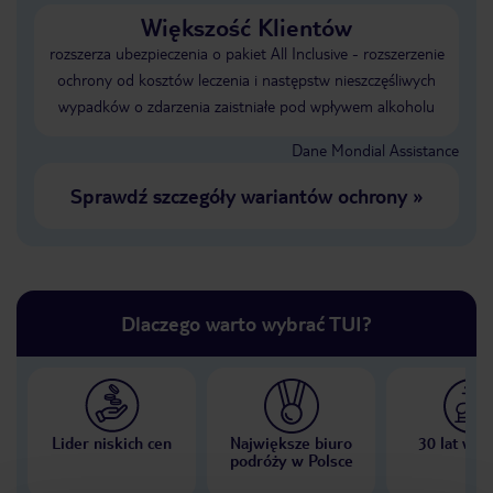
Większość Klientów
rozszerza ubezpieczenia o pakiet All Inclusive - rozszerzenie
ochrony od kosztów leczenia i następstw nieszczęśliwych
wypadków o zdarzenia zaistniałe pod wpływem alkoholu
Dane Mondial Assistance
Sprawdź szczegóły wariantów ochrony
»
Dlaczego warto wybrać TUI?
Lider niskich cen
Największe biuro
30 lat w P
podróży w Polsce