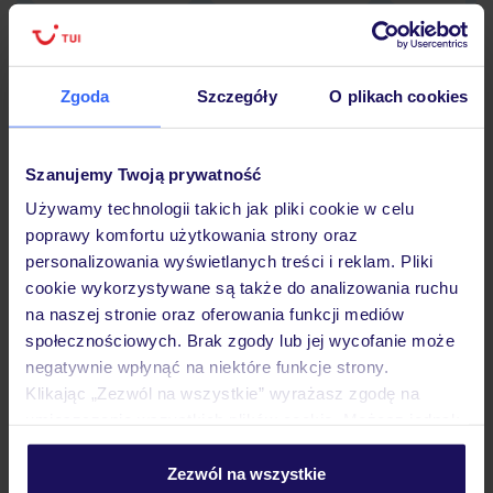
Zgoda
Szczegóły
O plikach cookies
Hotel
Szanujemy Twoją prywatność
Opinie
Używamy technologii takich jak pliki cookie w celu
poprawy komfortu użytkowania strony oraz
personalizowania wyświetlanych treści i reklam. Pliki
Pokoje
cookie wykorzystywane są także do analizowania ruchu
na naszej stronie oraz oferowania funkcji mediów
społecznościowych. Brak zgody lub jej wycofanie może
Wyżywienie
negatywnie wpłynąć na niektóre funkcje strony.
Klikając „Zezwól na wszystkie” wyrażasz zgodę na
umieszczenie wszystkich plików cookie. Możesz jednak
Atrakcje
personalizować swój wybór wchodząc w zakładkę
„Szczegóły”
Zezwól na wszystkie