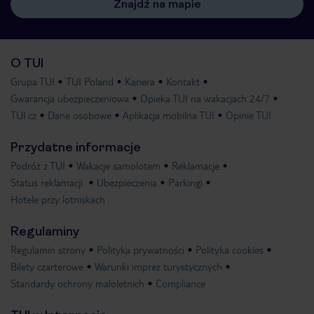
Znajdź na mapie
O TUI
Grupa TUI
TUI Poland
Kariera
Kontakt
Gwarancja ubezpieczeniowa
Opieka TUI na wakacjach 24/7
TUI.cz
Dane osobowe
Aplikacja mobilna TUI
Opinie TUI
Przydatne informacje
Podróż z TUI
Wakacje samolotem
Reklamacje
Status reklamacji
Ubezpieczenia
Parkingi
Hotele przy lotniskach
Regulaminy
Regulamin strony
Polityka prywatności
Polityka cookies
Bilety czarterowe
Warunki imprez turystycznych
Standardy ochrony małoletnich
Compliance