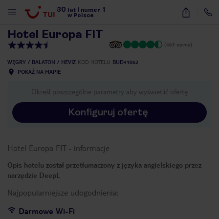
30
1
1
/
19
lat
|
numer
w Polsce
Hotel Europa FIT
(463 opinie)
WĘGRY
BALATON
HEVIZ
KOD HOTELU
BUD41062
POKAŻ NA MAPIE
Określ poszczególne parametry aby wyświetlić ofertę
Konfiguruj ofertę
Hotel Europa FIT
-
informacje
Opis hotelu został przetłumaczony z języka angielskiego przez
narzędzie DeepL
Najpopularniejsze udogodnienia:
nute
Darmowe Wi-Fi