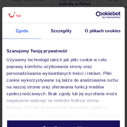
podróży w Polsce
Zgoda
Szczegóły
O plikach cookies
Hotel
Szanujemy Twoją prywatność
Używamy technologii takich jak pliki cookie w celu
Opinie
poprawy komfortu użytkowania strony oraz
personalizowania wyświetlanych treści i reklam. Pliki
cookie wykorzystywane są także do analizowania ruchu
Pokoje
na naszej stronie oraz oferowania funkcji mediów
społecznościowych. Brak zgody lub jej wycofanie może
negatywnie wpłynąć na niektóre funkcje strony.
Wyżywienie
Klikając „Zezwól na wszystkie” wyrażasz zgodę na
umieszczenie wszystkich plików cookie. Możesz jednak
personalizować swój wybór wchodząc w zakładkę
Atrakcje