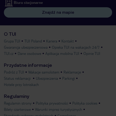
Biura stacjonarne
Znajdź na mapie
O TUI
Grupa TUI
TUI Poland
Kariera
Kontakt
Gwarancja ubezpieczeniowa
Opieka TUI na wakacjach 24/7
TUI.cz
Dane osobowe
Aplikacja mobilna TUI
Opinie TUI
Przydatne informacje
Podróż z TUI
Wakacje samolotem
Reklamacje
Status reklamacji
Ubezpieczenia
Parkingi
Hotele przy lotniskach
Regulaminy
Regulamin strony
Polityka prywatności
Polityka cookies
Bilety czarterowe
Warunki imprez turystycznych
Standardy ochrony małoletnich
Compliance