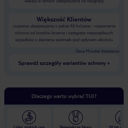
wakacji w ramach ubezpieczenia od rezygnacji
Większość Klientów
rozszerza ubezpieczenia o pakiet All Inclusive - rozszerzenie
ochrony od kosztów leczenia i następstw nieszczęśliwych
wypadków o zdarzenia zaistniałe pod wpływem alkoholu
Dane Mondial Assistance
Sprawdź szczegóły wariantów ochrony
»
Dlaczego warto wybrać TUI?
Lider niskich cen
Największe biuro
30 lat w P