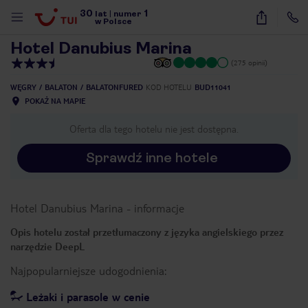
30
1
1
/
32
lat
|
numer
w Polsce
Hotel Danubius Marina
(275 opinii)
WĘGRY
BALATON
BALATONFURED
KOD HOTELU
BUD11041
POKAŻ NA MAPIE
Oferta dla tego hotelu nie jest dostępna.
Sprawdź inne hotele
Hotel Danubius Marina
-
informacje
Opis hotelu został przetłumaczony z języka angielskiego przez
narzędzie DeepL
Najpopularniejsze udogodnienia:
nute
Leżaki i parasole w cenie