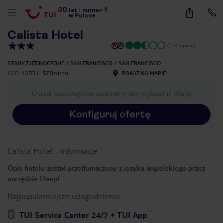
30
1
1
/
9
lat
|
numer
w Polsce
Calista Hotel
(252 opinie)
STANY ZJEDNOCZONE
SAN FRANCISCO
SAN FRANCISCO
KOD HOTELU
SFO10110
POKAŻ NA MAPIE
Określ poszczególne parametry aby wyświetlić ofertę
Konfiguruj ofertę
Calista Hotel
-
informacje
Opis hotelu został przetłumaczony z języka angielskiego przez
narzędzie DeepL
Najpopularniejsze udogodnienia:
nute
TUI Service Center 24/7 + TUI App