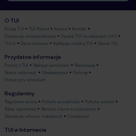
O TUI
Grupa TUI
TUI Poland
Kariera
Kontakt
Gwarancja ubezpieczeniowa
Opieka TUI na wakacjach 24/7
TUI.cz
Dane osobowe
Aplikacja mobilna TUI
Opinie TUI
Przydatne informacje
Podróż z TUI
Wakacje samolotem
Reklamacje
Status reklamacji
Ubezpieczenia
Parkingi
Hotele przy lotniskach
Regulaminy
Regulamin strony
Polityka prywatności
Polityka cookies
Bilety czarterowe
Warunki imprez turystycznych
Standardy ochrony małoletnich
Compliance
TUI w Internecie