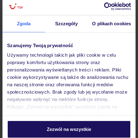
Ważne informacje
Zgoda
Szczegóły
O plikach cookies
Często zadawane pytania
Szanujemy Twoją prywatność
Jak zmienić uczestników/osobę zgłaszającą?
Używamy technologii takich jak pliki cookie w celu
Czy w Hotelu będzie przedstawiciel TUI?
poprawy komfortu użytkowania strony oraz
Na jakiej podstawie i gdzie otrzymam karty
personalizowania wyświetlanych treści i reklam. Pliki
pokładowe/bilety lotnicze?
cookie wykorzystywane są także do analizowania ruchu
Zobacz więcej
na naszej stronie oraz oferowania funkcji mediów
społecznościowych. Brak zgody lub jej wycofanie może
negatywnie wpłynąć na niektóre funkcje strony.
Klikając „Zezwól na wszystkie” wyrażasz zgodę na
Odkryj inne hotele w pobliżu
umieszczenie wszystkich plików cookie. Możesz jednak
personalizować swój wybór wchodząc w zakładkę
„Szczegóły”
ZALICZKA 25%
Zezwól na wszystkie
Szczegółowe informacje o plikach cookie znajdziesz