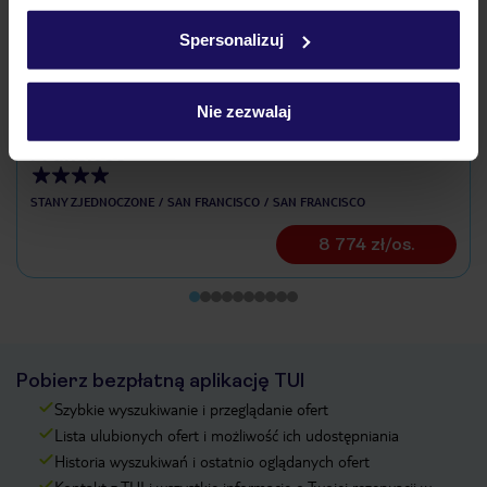
w
polityce plików cookies
oraz
polityce prywatności
.
Spersonalizuj
Nie zezwalaj
The Clift Royal Sonesta Hotel San
Francisco
STANY ZJEDNOCZONE
SAN FRANCISCO
SAN FRANCISCO
8 774 zł/os.
Pobierz bezpłatną aplikację TUI
Szybkie wyszukiwanie i przeglądanie ofert
Lista ulubionych ofert i możliwość ich udostępniania
Historia wyszukiwań i ostatnio oglądanych ofert