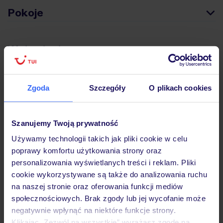
Pokoje
Wyżywienie
Atrakcje
Zgoda
Szczegóły
O plikach cookies
Ważne informacje
Szanujemy Twoją prywatność
Używamy technologii takich jak pliki cookie w celu
poprawy komfortu użytkowania strony oraz
personalizowania wyświetlanych treści i reklam. Pliki
Często zadawane pytania
cookie wykorzystywane są także do analizowania ruchu
Jak zmienić uczestników/osobę zgłaszającą?
na naszej stronie oraz oferowania funkcji mediów
Czy w Hotelu będzie przedstawiciel TUI?
społecznościowych. Brak zgody lub jej wycofanie może
Na jakiej podstawie i gdzie otrzymam karty
negatywnie wpłynąć na niektóre funkcje strony.
pokładowe/bilety lotnicze?
Klikając „Zezwól na wszystkie” wyrażasz zgodę na