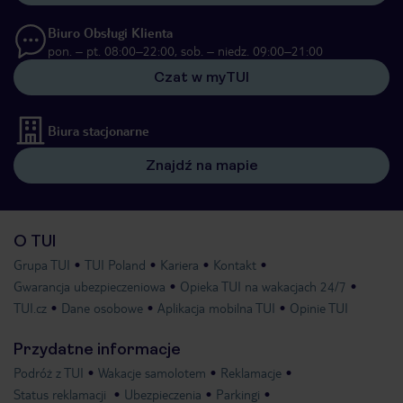
Biuro Obsługi Klienta
pon. – pt. 08:00–22:00, sob. – niedz. 09:00–21:00
Czat w myTUI
Biura stacjonarne
Znajdź na mapie
O TUI
Grupa TUI
TUI Poland
Kariera
Kontakt
Gwarancja ubezpieczeniowa
Opieka TUI na wakacjach 24/7
TUI.cz
Dane osobowe
Aplikacja mobilna TUI
Opinie TUI
Przydatne informacje
Podróż z TUI
Wakacje samolotem
Reklamacje
Status reklamacji
Ubezpieczenia
Parkingi