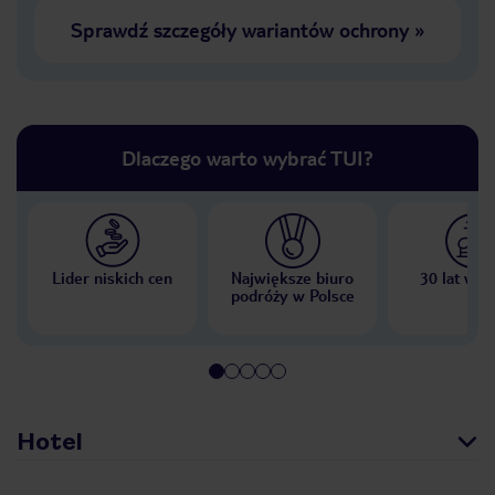
Sprawdź szczegóły wariantów ochrony
»
Dlaczego warto wybrać TUI?
Lider niskich cen
Największe biuro
30 lat w P
podróży w Polsce
Hotel