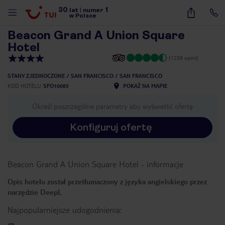
30
1
1
/
28
lat
|
numer
w Polsce
Beacon Grand A Union Square
Hotel
(1238 opinii)
STANY ZJEDNOCZONE
SAN FRANCISCO
SAN FRANCISCO
KOD HOTELU
SFO10085
POKAŻ NA MAPIE
Określ poszczególne parametry aby wyświetlić ofertę
Konfiguruj ofertę
Beacon Grand A Union Square Hotel
-
informacje
Opis hotelu został przetłumaczony z języka angielskiego przez
narzędzie DeepL
Najpopularniejsze udogodnienia:
nute