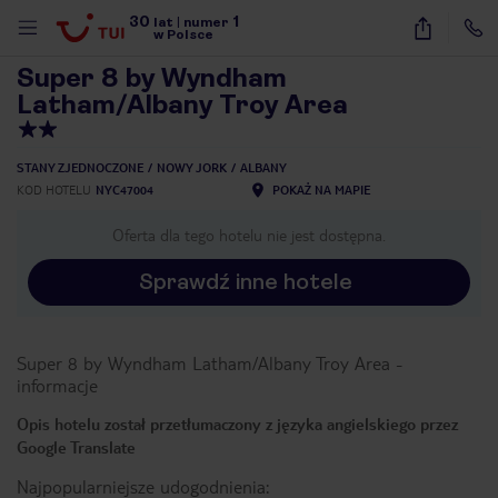
30
1
1
/
37
lat
|
numer
w Polsce
Super 8 by Wyndham
Latham/Albany Troy Area
STANY ZJEDNOCZONE
NOWY JORK
ALBANY
KOD HOTELU
NYC47004
POKAŻ NA MAPIE
Oferta dla tego hotelu nie jest dostępna.
Sprawdź inne hotele
Super 8 by Wyndham Latham/Albany Troy Area
-
informacje
Opis hotelu został przetłumaczony z języka angielskiego przez
Google Translate
nute
Najpopularniejsze udogodnienia: