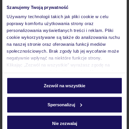
Szanujemy Twoją prywatność
Wyżywienie
Używamy technologii takich jak pliki cookie w celu
poprawy komfortu użytkowania strony oraz
personalizowania wyświetlanych treści i reklam. Pliki
cookie wykorzystywane są także do analizowania ruchu
Atrakcje
na naszej stronie oraz oferowania funkcji mediów
społecznościowych. Brak zgody lub jej wycofanie może
negatywnie wpłynąć na niektóre funkcje strony.
Ważne informacje
Klikając „Zezwól na wszystkie” wyrażasz zgodę na
umieszczenie wszystkich plików cookie. Możesz jednak
personalizować swój wybór wchodząc w zakładkę
Często zadawane pytania
„Szczegóły”
Zezwól na wszystkie
Szczegółowe informacje o plikach cookie znajdziesz
Jak zmienić uczestników/osobę zgłaszającą?
w
polityce plików cookies
oraz
polityce prywatności
.
Czy w Hotelu będzie przedstawiciel TUI?
Spersonalizuj
Na jakiej podstawie i gdzie otrzymam karty
pokładowe/bilety lotnicze?
Nie zezwalaj
Zobacz więcej