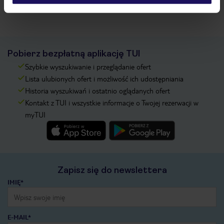
Pobierz bezpłatną aplikację TUI
Szybkie wyszukiwanie i przeglądanie ofert
Lista ulubionych ofert i możliwość ich udostępniania
Historia wyszukiwań i ostatnio oglądanych ofert
Kontakt z TUI i wszystkie informacje o Twojej rezerwacji w
myTUI
Zapisz się do newslettera
IMIĘ*
E-MAIL*