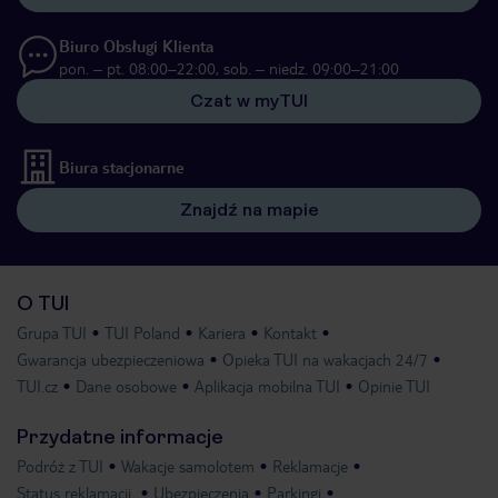
Biuro Obsługi Klienta
pon. – pt. 08:00–22:00, sob. – niedz. 09:00–21:00
Czat w myTUI
Biura stacjonarne
Znajdź na mapie
O TUI
Grupa TUI
TUI Poland
Kariera
Kontakt
Gwarancja ubezpieczeniowa
Opieka TUI na wakacjach 24/7
TUI.cz
Dane osobowe
Aplikacja mobilna TUI
Opinie TUI
Przydatne informacje
Podróż z TUI
Wakacje samolotem
Reklamacje
Status reklamacji
Ubezpieczenia
Parkingi