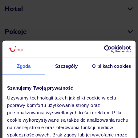
Hotel
Pokoje
Wyżywienie
Zgoda
Szczegóły
O plikach cookies
Atrakcje
Szanujemy Twoją prywatność
Używamy technologii takich jak pliki cookie w celu
Ważne informacje
poprawy komfortu użytkowania strony oraz
personalizowania wyświetlanych treści i reklam. Pliki
cookie wykorzystywane są także do analizowania ruchu
Często zadawane pytania
na naszej stronie oraz oferowania funkcji mediów
społecznościowych. Brak zgody lub jej wycofanie może
Jak zmienić uczestników/osobę zgłaszającą?