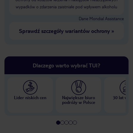
wypadków o zdarzenia zaistniałe pod wpływem alkoholu
Dane Mondial Assistance
Sprawdź szczegóły wariantów ochrony
»
Dlaczego warto wybrać TUI?
Lider niskich cen
Największe biuro
30 lat w P
podróży w Polsce