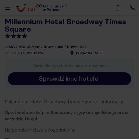
30
1
1
/
5
lat
|
numer
w Polsce
Millennium Hotel Broadway Times
Square
STANY ZJEDNOCZONE
NOWY JORK
NOWY JORK
KOD HOTELU
NYC10526
POKAŻ NA MAPIE
Oferta dla tego hotelu nie jest dostępna.
Sprawdź inne hotele
Millennium Hotel Broadway Times Square
-
informacje
Opis hotelu został przetłumaczony z języka angielskiego przez
narzędzie DeepL
Najpopularniejsze udogodnienia:
nute