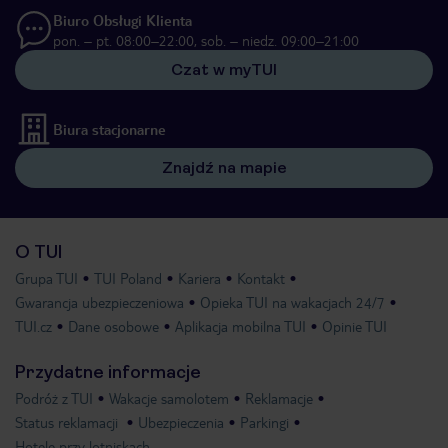
Biuro Obsługi Klienta
pon. – pt. 08:00–22:00, sob. – niedz. 09:00–21:00
Czat w myTUI
Biura stacjonarne
Znajdź na mapie
O TUI
Grupa TUI
TUI Poland
Kariera
Kontakt
Gwarancja ubezpieczeniowa
Opieka TUI na wakacjach 24/7
TUI.cz
Dane osobowe
Aplikacja mobilna TUI
Opinie TUI
Przydatne informacje
Podróż z TUI
Wakacje samolotem
Reklamacje
Status reklamacji
Ubezpieczenia
Parkingi
Hotele przy lotniskach