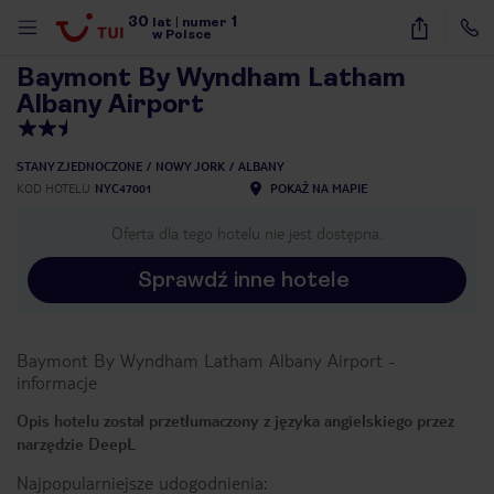
30
1
1
/
18
lat
|
numer
w Polsce
Baymont By Wyndham Latham
Albany Airport
STANY ZJEDNOCZONE
NOWY JORK
ALBANY
KOD HOTELU
NYC47001
POKAŻ NA MAPIE
Oferta dla tego hotelu nie jest dostępna.
Sprawdź inne hotele
Baymont By Wyndham Latham Albany Airport
-
informacje
Opis hotelu został przetłumaczony z języka angielskiego przez
narzędzie DeepL
nute
Najpopularniejsze udogodnienia: