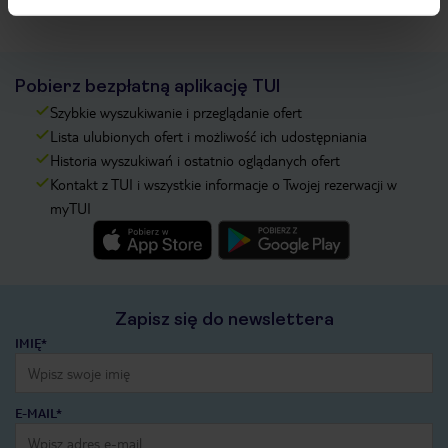
Pobierz bezpłatną aplikację TUI
Szybkie wyszukiwanie i przeglądanie ofert
Lista ulubionych ofert i możliwość ich udostępniania
Historia wyszukiwań i ostatnio oglądanych ofert
Kontakt z TUI i wszystkie informacje o Twojej rezerwacji w
myTUI
Zapisz się do newslettera
IMIĘ*
E-MAIL*