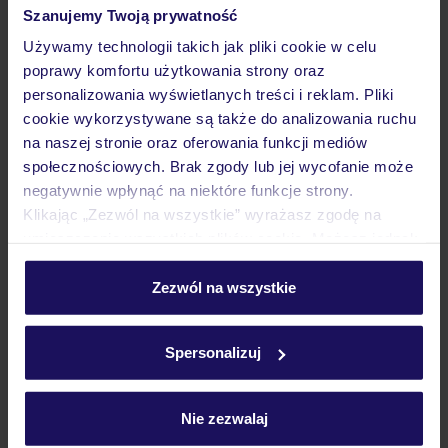
Szanujemy Twoją prywatność
Wyżywienie
Używamy technologii takich jak pliki cookie w celu
poprawy komfortu użytkowania strony oraz
personalizowania wyświetlanych treści i reklam. Pliki
Atrakcje
cookie wykorzystywane są także do analizowania ruchu
na naszej stronie oraz oferowania funkcji mediów
społecznościowych. Brak zgody lub jej wycofanie może
Ważne informacje
negatywnie wpłynąć na niektóre funkcje strony.
Klikając „Zezwól na wszystkie” wyrażasz zgodę na
umieszczenie wszystkich plików cookie. Możesz jednak
personalizować swój wybór wchodząc w zakładkę
Często zadawane pytania
„Szczegóły”
Zezwól na wszystkie
Jak zmienić uczestników/osobę zgłaszającą?
Szczegółowe informacje o plikach cookie znajdziesz
Czy w Hotelu będzie przedstawiciel TUI?
w
polityce plików cookies
oraz
polityce prywatności
.
Spersonalizuj
Na jakiej podstawie i gdzie otrzymam karty
pokładowe/bilety lotnicze?
Zobacz więcej
Nie zezwalaj