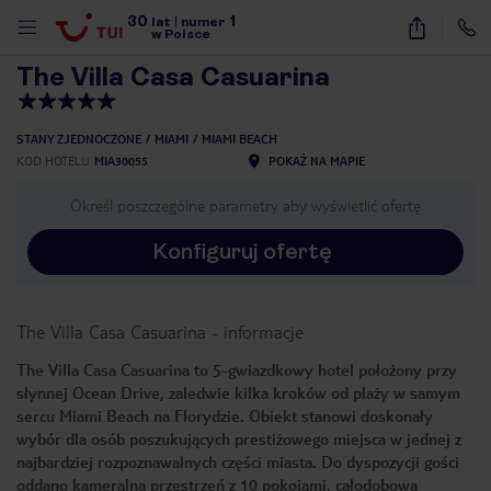
30
1
1
/
32
lat
|
numer
w Polsce
The Villa Casa Casuarina
STANY ZJEDNOCZONE
MIAMI
MIAMI BEACH
KOD HOTELU
MIA30055
POKAŻ NA MAPIE
Określ poszczególne parametry aby wyświetlić ofertę
Konfiguruj ofertę
The Villa Casa Casuarina
-
informacje
The Villa Casa Casuarina to 5-gwiazdkowy hotel położony przy
słynnej Ocean Drive, zaledwie kilka kroków od plaży w samym
sercu Miami Beach na Florydzie. Obiekt stanowi doskonały
wybór dla osób poszukujących prestiżowego miejsca w jednej z
najbardziej rozpoznawalnych części miasta. Do dyspozycji gości
nute
oddano kameralną przestrzeń z 10 pokojami, całodobową