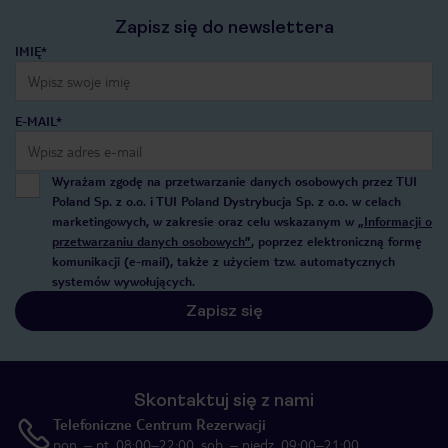
Zapisz się do newslettera
IMIĘ*
E-MAIL*
Wyrażam zgodę na przetwarzanie danych osobowych przez TUI
Poland Sp. z o.o. i TUI Poland Dystrybucja Sp. z o.o. w celach
marketingowych, w zakresie oraz celu wskazanym w
„Informacji o
przetwarzaniu danych osobowych”
, poprzez elektroniczną formę
komunikacji (e-mail), także z użyciem tzw. automatycznych
systemów wywołujących.
Zapisz się
Skontaktuj się z nami
Telefoniczne Centrum Rezerwacji
pon. – pt. 08:00–22:00, sob. – niedz. 09:00–21:00