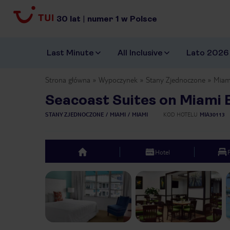
30
lat
|
numer
1
w Polsce
Last Minute
All Inclusive
Lato 2026
Strona główna
Wypoczynek
Stany Zjednoczone
Miam
Seacoast Suites on Miami 
STANY ZJEDNOCZONE
MIAMI
MIAMI
KOD HOTELU
MIA30113
Hotel
top
Previous slide