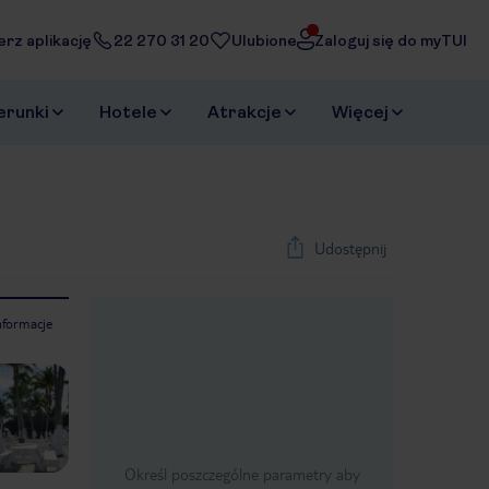
erz aplikację
22 270 31 20
Ulubione
Zaloguj się do myTUI
erunki
Hotele
Atrakcje
Więcej
Udostępnij
nformacje
1
/
37
Next slide
Określ poszczególne parametry aby