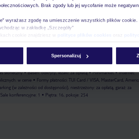
łonecznym z leżakami i parasolami. Do dyspozycji Gości jest również bar pr
połecznościowych. Brak zgody lub jej wycofanie może negatywni
Na miejscu można uprawiać rozmaite sporty, w tym kolarstwo górskie i ro
iatkówkę i golfa. Miłośnicy sportów wodnych mogą uprawiać narciarstwo w
ie” wyrażasz zgodę na umieszczenie wszystkich plików cookie
d i aerobik stanowią część zaplecza sportowo-rekreacyjnego oferowanego p
wchodząc w zakładkę „Szczegóły”
lu dostępne są rozmaite zabiegi odnowy biologicznej, w tym spa, sauna,
ikach cookie znajdziesz w
polityce plików cookies
oraz
polity
nia
Narciarstwo wodne
Surfing
Pole golfowe
Aerobik
Siatkówka
enisowy
Masaże
Liczba saun: 1
Sauna
Spersonalizuj
Z
atni remont generalny: 2007
Recepcja, sejf hotelowy: za
as słoneczny
Basen: odkryty, leżaki: za opłatą
Minimarket
Internet:
icznych: w cenie
Formy płatności: TUI Card / VISA, MasterCard, Ameri
arking (w zależności od dostępności), niestrzeżony: za opłatą, garaż: za
 Sale konferencyjne: 1
Piętra: 16, pokoje: 254