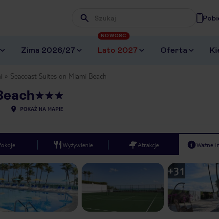
Pobi
Wpisz frazę, której szukasz
NOWOŚĆ
Zima 2026/27
Lato 2027
Oferta
Ki
i
Seacoast Suites on Miami Beach
Beach
POKAŻ NA MAPIE
Pokoje
Wyżywienie
Atrakcje
Ważne i
+
31