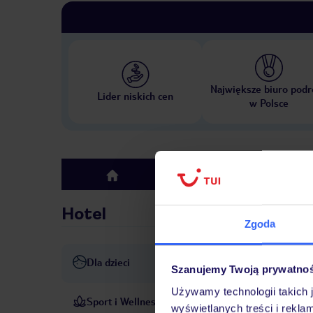
Największe biuro podr
Lider niskich cen
w Polsce
Hotel
top
Hotel
Zgoda
Dla dzieci
Plac zabaw
Szanujemy Twoją prywatno
Używamy technologii takich 
Sport i Wellness
Kompleks basenów z częścią 
wyświetlanych treści i rekla