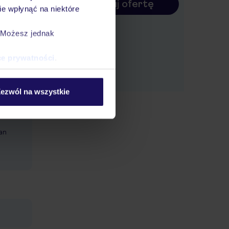
Konfiguruj ofertę
zy
e wpłynąć na niektóre
werowe,
odne i
. Możesz jednak
rzez
 masaże
ce prywatności
.
ezwól na wszystkie
can