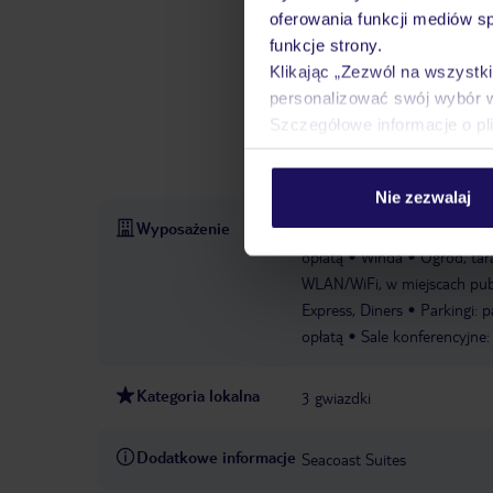
zrelaksować się na tarasie s
oferowania funkcji mediów s
basenie i bar przekąskowy. 
funkcje strony.
tenis, siatkówkę plażową, s
Klikając „Zezwól na wszystk
nurkowanie. Siłownia, bilar
personalizować swój wybór 
hotel apartamentowy. W hote
Szczegółowe informacje o pl
i solarium.
Szkoła nurkowa
plażowa
Siłownia
Kort t
Nie zezwalaj
Wyposażenie
Otwarcie hotelu: 1960
Ost
opłatą
Winda
Ogród, tar
WLAN/WiFi, w miejscach publ
Express, Diners
Parkingi: p
opłatą
Sale konferencyjne:
Kategoria lokalna
3 gwiazdki
Dodatkowe informacje
Seacoast Suites