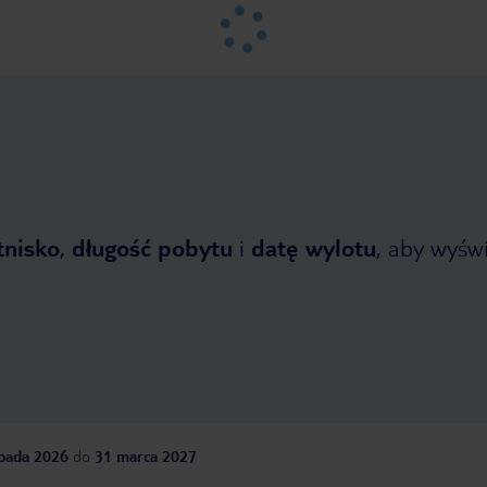
tnisko
,
długość pobytu
i
datę wylotu
, aby wyświe
opada 2026
do
31 marca 2027