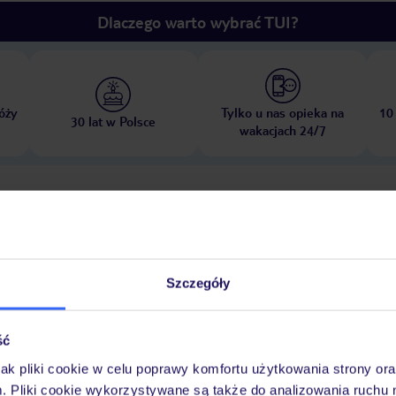
Dlaczego warto wybrać TUI?
óży
Tylko u nas opieka na
10
30 lat w Polsce
wakacjach 24/7
Pokoje
Wyżywienie
Atrakcje
Ważne i
Szczegóły
ść
jak pliki cookie w celu poprawy komfortu użytkowania strony or
zewnętrzną i wewnętrzną zaprasza na relaksującą kąpiel. Goście mogą
m. Pliki cookie wykorzystywane są także do analizowania ruchu 