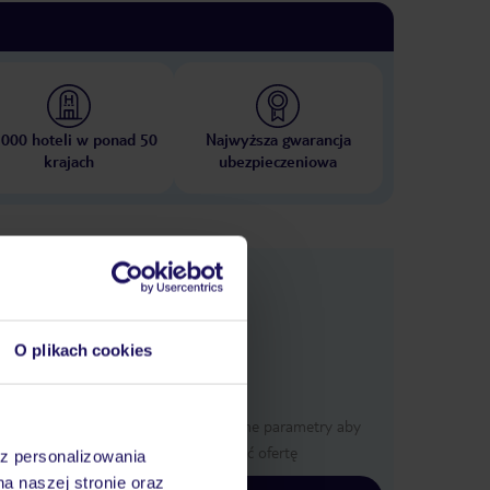
 000 hoteli w ponad 50
Najwyższa gwarancja
krajach
ubezpieczeniowa
nformacje
O plikach cookies
Określ poszczególne parametry aby
wyświetlić ofertę
az personalizowania
na naszej stronie oraz