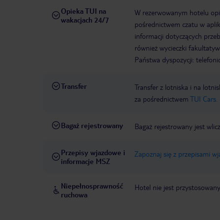
Opieka TUI na
W rezerwowanym hotelu opiek
wakacjach 24/7
pośrednictwem czatu w aplik
informacji dotyczących prze
również wycieczki fakultaty
Państwa dyspozycji: telefon
Transfer
Transfer z lotniska i na l
za pośrednictwem
TUI Cars.
Bagaż rejestrowany
Bagaż rejestrowany jest wlic
Przepisy wjazdowe i
Zapoznaj się z przepisami w
informacje MSZ
Niepełnosprawność
Hotel nie jest przystosowan
ruchowa