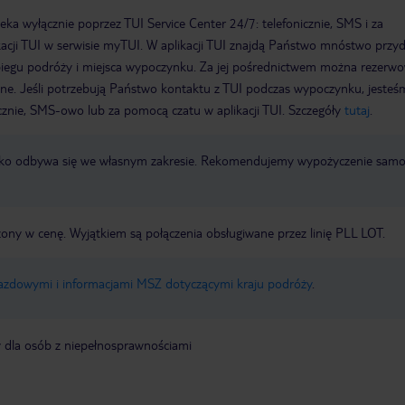
a wyłącznie poprzez TUI Service Center 24/7: telefonicznie, SMS i za
acji TUI w serwisie myTUI. W aplikacji TUI znajdą Państwo mnóstwo przy
biegu podróży i miejsca wypoczynku. Za jej pośrednictwem można rezerw
wne. Jeśli potrzebują Państwo kontaktu z TUI podczas wypoczynku, jeste
icznie, SMS-owo lub za pomocą czatu w aplikacji TUI. Szczegóły
tutaj
.
otnisko odbywa się we własnym zakresie. Rekomendujemy wypożyczenie sa
zony w cenę. Wyjątkiem są połączenia obsługiwane przez linię PLL LOT.
jazdowymi i informacjami MSZ dotyczącymi kraju podróży
.
y dla osób z niepełnosprawnościami