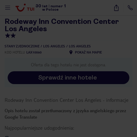
30
1
1
/
40
lat
|
numer
w Polsce
Rodeway Inn Convention Center
Los Angeles
STANY ZJEDNOCZONE
LOS ANGELES
LOS ANGELES
KOD HOTELU
LAX10060
POKAŻ NA MAPIE
Oferta dla tego hotelu nie jest dostępna.
Sprawdź inne hotele
Rodeway Inn Convention Center Los Angeles
-
informacje
Opis hotelu został przetłumaczony z języka angielskiego przez
Google Translate
Najpopularniejsze udogodnienia:
nute