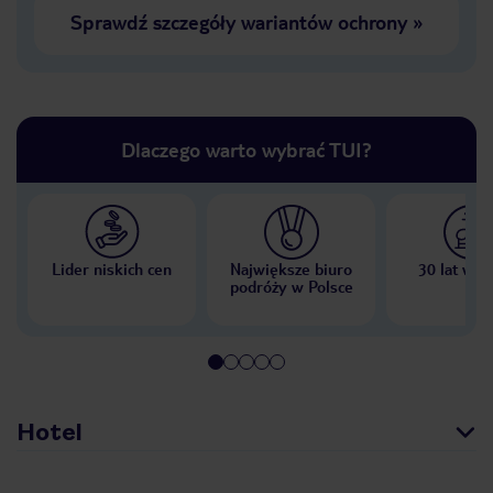
Sprawdź szczegóły wariantów ochrony
»
Dlaczego warto wybrać TUI?
Lider niskich cen
Największe biuro
30 lat w P
podróży w Polsce
Hotel