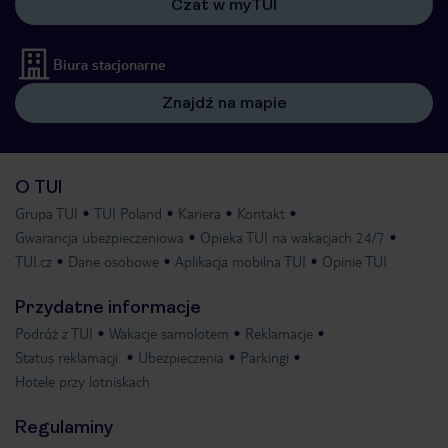
Czat w myTUI
Biura stacjonarne
Znajdź na mapie
O TUI
Grupa TUI
TUI Poland
Kariera
Kontakt
Gwarancja ubezpieczeniowa
Opieka TUI na wakacjach 24/7
TUI.cz
Dane osobowe
Aplikacja mobilna TUI
Opinie TUI
Przydatne informacje
Podróż z TUI
Wakacje samolotem
Reklamacje
Status reklamacji
Ubezpieczenia
Parkingi
Hotele przy lotniskach
Regulaminy