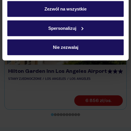
personalizować swój wybór wchodząc w zakładkę
„Szczegóły”
Zezwól na wszystkie
Odkryj inne hotele w pobliżu
Szczegółowe informacje o plikach cookie znajdziesz
w
polityce plików cookies
oraz
polityce prywatności
.
ZALICZKA 25%
Spersonalizuj
Nie zezwalaj
Hilton Garden Inn Los Angeles Airport
STANY ZJEDNOCZONE
LOS ANGELES
LOS ANGELES
6 856 zł/os.