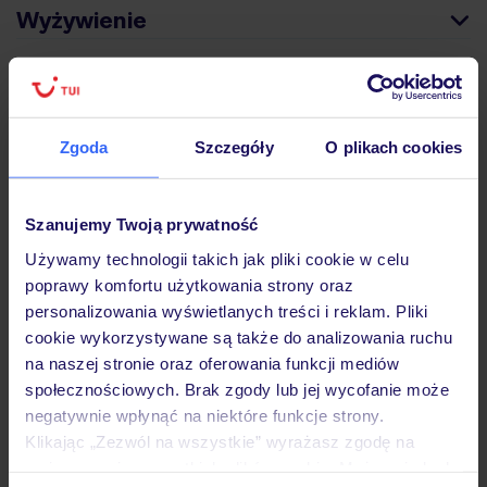
Wyżywienie
Atrakcje
Zgoda
Szczegóły
O plikach cookies
Ważne informacje
Szanujemy Twoją prywatność
Używamy technologii takich jak pliki cookie w celu
Często zadawane pytania
poprawy komfortu użytkowania strony oraz
personalizowania wyświetlanych treści i reklam. Pliki
Jak zmienić uczestników/osobę zgłaszającą?
cookie wykorzystywane są także do analizowania ruchu
Czy w Hotelu będzie przedstawiciel TUI?
na naszej stronie oraz oferowania funkcji mediów
Na jakiej podstawie i gdzie otrzymam karty
pokładowe/bilety lotnicze?
społecznościowych. Brak zgody lub jej wycofanie może
negatywnie wpłynąć na niektóre funkcje strony.
Zobacz więcej
Klikając „Zezwól na wszystkie” wyrażasz zgodę na
umieszczenie wszystkich plików cookie. Możesz jednak