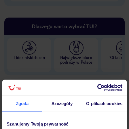
Dlaczego warto wybrać TUI?
Lider niskich cen
Największe biuro
30 lat w P
podróży w Polsce
Hotel
Zgoda
Szczegóły
O plikach cookies
Wyżywienie
Szanujemy Twoją prywatność