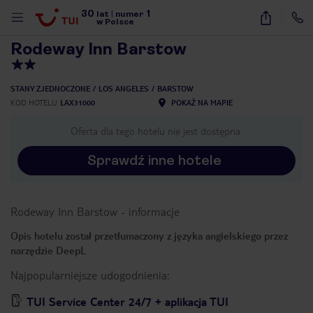
30
1
1
/
40
lat
|
numer
w Polsce
Rodeway Inn Barstow
STANY ZJEDNOCZONE
LOS ANGELES
BARSTOW
KOD HOTELU
LAX31000
POKAŻ NA MAPIE
Oferta dla tego hotelu nie jest dostępna.
Sprawdź inne hotele
Rodeway Inn Barstow
-
informacje
Opis hotelu został przetłumaczony z języka angielskiego przez
narzędzie DeepL
Najpopularniejsze udogodnienia:
nute
TUI Service Center 24/7 + aplikacja TUI