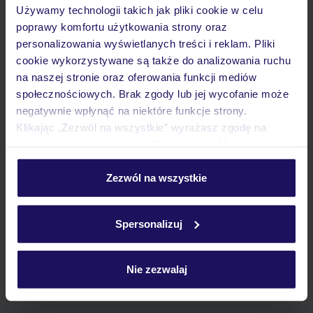
Używamy technologii takich jak pliki cookie w celu
poprawy komfortu użytkowania strony oraz
Atrakcje
personalizowania wyświetlanych treści i reklam. Pliki
cookie wykorzystywane są także do analizowania ruchu
na naszej stronie oraz oferowania funkcji mediów
Ważne informacje
społecznościowych. Brak zgody lub jej wycofanie może
negatywnie wpłynąć na niektóre funkcje strony.
Klikając „Zezwól na wszystkie” wyrażasz zgodę na
umieszczenie wszystkich plików cookie. Możesz jednak
Często zadawane pytania
personalizować swój wybór wchodząc w zakładkę
Jak zmienić uczestników/osobę zgłaszającą?
„Szczegóły”
Zezwól na wszystkie
Czy w Hotelu będzie przedstawiciel TUI?
Szczegółowe informacje o plikach cookie znajdziesz
Na jakiej podstawie i gdzie otrzymam karty
w
polityce plików cookies
oraz
polityce prywatności
.
pokładowe/bilety lotnicze?
Spersonalizuj
Zobacz więcej
Nie zezwalaj