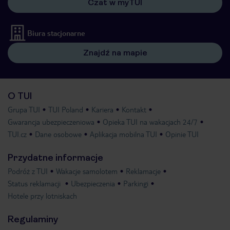
Czat w myTUI
Biura stacjonarne
Znajdź na mapie
O TUI
Grupa TUI
TUI Poland
Kariera
Kontakt
Gwarancja ubezpieczeniowa
Opieka TUI na wakacjach 24/7
TUI.cz
Dane osobowe
Aplikacja mobilna TUI
Opinie TUI
Przydatne informacje
Podróż z TUI
Wakacje samolotem
Reklamacje
Status reklamacji
Ubezpieczenia
Parkingi
Hotele przy lotniskach
Regulaminy