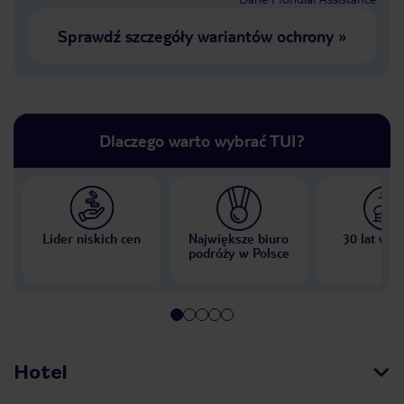
Sprawdź szczegóły wariantów ochrony
»
Dlaczego warto wybrać TUI?
Lider niskich cen
Największe biuro
30 lat w P
podróży w Polsce
Hotel