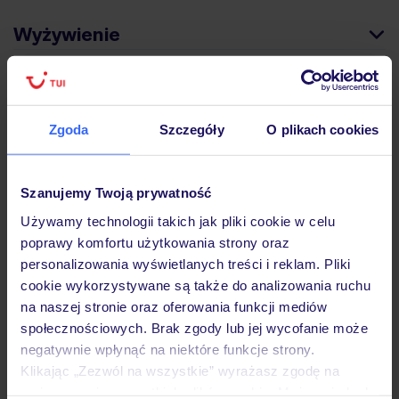
Wyżywienie
Atrakcje
Zgoda
Szczegóły
O plikach cookies
Ważne informacje
Szanujemy Twoją prywatność
Używamy technologii takich jak pliki cookie w celu
poprawy komfortu użytkowania strony oraz
Często zadawane pytania
personalizowania wyświetlanych treści i reklam. Pliki
Jak zmienić uczestników/osobę zgłaszającą?
cookie wykorzystywane są także do analizowania ruchu
Czy w Hotelu będzie przedstawiciel TUI?
na naszej stronie oraz oferowania funkcji mediów
Na jakiej podstawie i gdzie otrzymam karty
społecznościowych. Brak zgody lub jej wycofanie może
pokładowe/bilety lotnicze?
negatywnie wpłynąć na niektóre funkcje strony.
Zobacz więcej
Klikając „Zezwól na wszystkie” wyrażasz zgodę na
umieszczenie wszystkich plików cookie. Możesz jednak