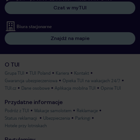
Czat w myTUI
Biura stacjonarne
Znajdź na mapie
O TUI
Grupa TUI
TUI Poland
Kariera
Kontakt
Gwarancja ubezpieczeniowa
Opieka TUI na wakacjach 24/7
TUI.cz
Dane osobowe
Aplikacja mobilna TUI
Opinie TUI
Przydatne informacje
Podróż z TUI
Wakacje samolotem
Reklamacje
Status reklamacji
Ubezpieczenia
Parkingi
Hotele przy lotniskach
Regulaminy