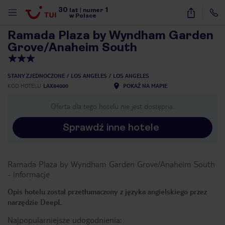
30
1
1
/
40
lat
|
numer
w Polsce
Ramada Plaza by Wyndham Garden
Grove/Anaheim South
STANY ZJEDNOCZONE
LOS ANGELES
LOS ANGELES
KOD HOTELU
LAX84000
POKAŻ NA MAPIE
Oferta dla tego hotelu nie jest dostępna.
Sprawdź inne hotele
Ramada Plaza by Wyndham Garden Grove/Anaheim South
-
informacje
Opis hotelu został przetłumaczony z języka angielskiego przez
narzędzie DeepL
nute
Najpopularniejsze udogodnienia: