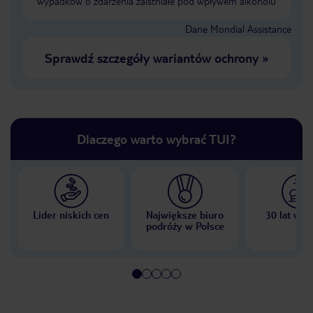
wypadków o zdarzenia zaistniałe pod wpływem alkoholu
Dane Mondial Assistance
Sprawdź szczegóły wariantów ochrony
»
Dlaczego warto wybrać TUI?
Lider niskich cen
Największe biuro
30 lat w P
podróży w Polsce