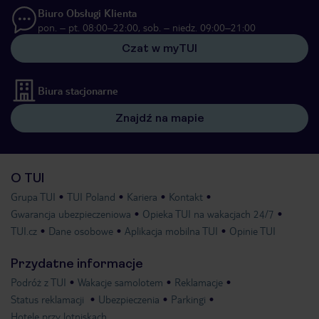
Biuro Obsługi Klienta
pon. – pt. 08:00–22:00, sob. – niedz. 09:00–21:00
Czat w myTUI
Biura stacjonarne
Znajdź na mapie
O TUI
Grupa TUI
TUI Poland
Kariera
Kontakt
Gwarancja ubezpieczeniowa
Opieka TUI na wakacjach 24/7
TUI.cz
Dane osobowe
Aplikacja mobilna TUI
Opinie TUI
Przydatne informacje
Podróż z TUI
Wakacje samolotem
Reklamacje
Status reklamacji
Ubezpieczenia
Parkingi
Hotele przy lotniskach