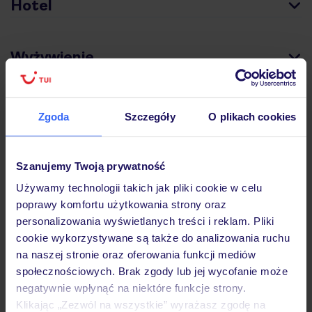
Hotel
Wyżywienie
Atrakcje
Zgoda
Szczegóły
O plikach cookies
Ważne informacje
Szanujemy Twoją prywatność
Używamy technologii takich jak pliki cookie w celu
poprawy komfortu użytkowania strony oraz
Często zadawane pytania
personalizowania wyświetlanych treści i reklam. Pliki
cookie wykorzystywane są także do analizowania ruchu
Jak zmienić uczestników/osobę zgłaszającą?
na naszej stronie oraz oferowania funkcji mediów
Czy w Hotelu będzie przedstawiciel TUI?
społecznościowych. Brak zgody lub jej wycofanie może
Na jakiej podstawie i gdzie otrzymam karty
negatywnie wpłynąć na niektóre funkcje strony.
pokładowe/bilety lotnicze?
Klikając „Zezwól na wszystkie” wyrażasz zgodę na