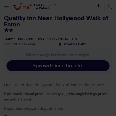
30
1
1
/
4
lat
|
numer
w Polsce
Quality Inn Near Hollywood Walk of
Fame
STANY ZJEDNOCZONE
LOS ANGELES
LOS ANGELES
KOD HOTELU
LAX20002
POKAŻ NA MAPIE
Oferta dla tego hotelu nie jest dostępna.
Sprawdź inne hotele
Quality Inn Near Hollywood Walk of Fame
-
informacje
Opis hotelu został przetłumaczony z języka angielskiego przez
narzędzie DeepL
Najpopularniejsze udogodnienia:
nute