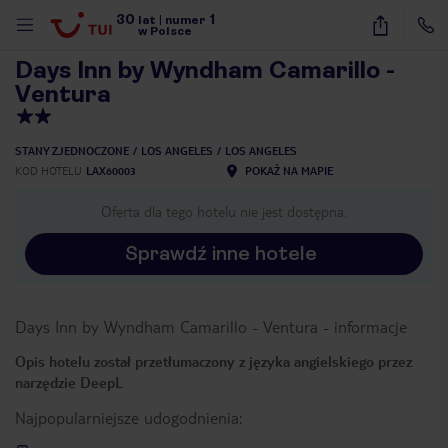
30
1
1
/
40
lat
|
numer
w Polsce
Days Inn by Wyndham Camarillo -
Ventura
STANY ZJEDNOCZONE
LOS ANGELES
LOS ANGELES
KOD HOTELU
LAX60003
POKAŻ NA MAPIE
Oferta dla tego hotelu nie jest dostępna.
Sprawdź inne hotele
Days Inn by Wyndham Camarillo - Ventura
-
informacje
Opis hotelu został przetłumaczony z języka angielskiego przez
narzędzie DeepL
Najpopularniejsze udogodnienia:
nute