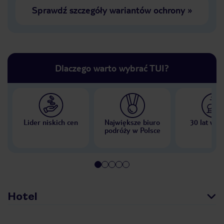
Sprawdź szczegóły wariantów ochrony
»
Dlaczego warto wybrać TUI?
Lider niskich cen
Największe biuro
30 lat w P
podróży w Polsce
Hotel