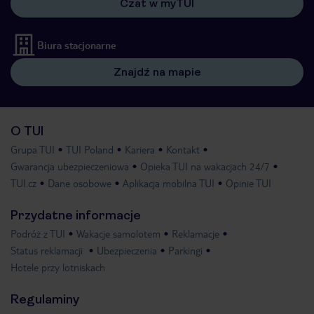
Czat w myTUI
Biura stacjonarne
Znajdź na mapie
O TUI
Grupa TUI
TUI Poland
Kariera
Kontakt
Gwarancja ubezpieczeniowa
Opieka TUI na wakacjach 24/7
TUI.cz
Dane osobowe
Aplikacja mobilna TUI
Opinie TUI
Przydatne informacje
Podróż z TUI
Wakacje samolotem
Reklamacje
Status reklamacji
Ubezpieczenia
Parkingi
Hotele przy lotniskach
Regulaminy