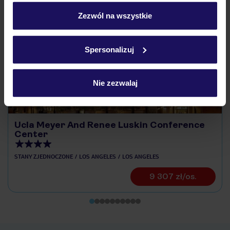
personalizować swój wybór wchodząc w zakładkę
„Szczegóły”
Zezwól na wszystkie
Odkryj inne hotele w pobliżu
Szczegółowe informacje o plikach cookie znajdziesz
w
polityce plików cookies
oraz
polityce prywatności
.
ZALICZKA 25%
Spersonalizuj
Nie zezwalaj
Ucla Meyer And Renee Luskin Conference
Center
STANY ZJEDNOCZONE
LOS ANGELES
LOS ANGELES
9 307 zł/os.