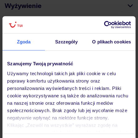
Wyżywienie
Atrakcje
Zgoda
Szczegóły
O plikach cookies
Ważne informacje
Szanujemy Twoją prywatność
Używamy technologii takich jak pliki cookie w celu
Często zadawane pytania
poprawy komfortu użytkowania strony oraz
personalizowania wyświetlanych treści i reklam. Pliki
Jak zmienić uczestników/osobę zgłaszającą?
cookie wykorzystywane są także do analizowania ruchu
Czy w Hotelu będzie przedstawiciel TUI?
na naszej stronie oraz oferowania funkcji mediów
Na jakiej podstawie i gdzie otrzymam karty
pokładowe/bilety lotnicze?
społecznościowych. Brak zgody lub jej wycofanie może
negatywnie wpłynąć na niektóre funkcje strony.
Zobacz więcej
Klikając „Zezwól na wszystkie” wyrażasz zgodę na
umieszczenie wszystkich plików cookie. Możesz jednak