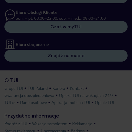
Biuro Obsługi Klienta
pon. – pt. 08:00–22:00, sob. – niedz. 09:00–21:00
Czat w myTUI
Biura stacjonarne
Znajdź na mapie
O TUI
Grupa TUI
TUI Poland
Kariera
Kontakt
Gwarancja ubezpieczeniowa
Opieka TUI na wakacjach 24/7
TUI.cz
Dane osobowe
Aplikacja mobilna TUI
Opinie TUI
Przydatne informacje
Podróż z TUI
Wakacje samolotem
Reklamacje
Status reklamacji
Ubezpieczenia
Parkingi