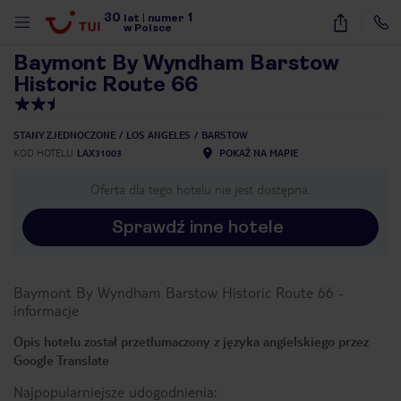
30
1
1
/
40
lat
|
numer
w Polsce
Baymont By Wyndham Barstow
Historic Route 66
STANY ZJEDNOCZONE
LOS ANGELES
BARSTOW
KOD HOTELU
LAX31003
POKAŻ NA MAPIE
Oferta dla tego hotelu nie jest dostępna.
Sprawdź inne hotele
Baymont By Wyndham Barstow Historic Route 66
-
informacje
Opis hotelu został przetłumaczony z języka angielskiego przez
Google Translate
nute
Najpopularniejsze udogodnienia: