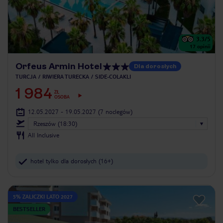
3.3
/5
17
opinii
Orfeus Armin Hotel
Dla dorosłych
TURCJA
RIWIERA TURECKA
SIDE-COLAKLI
1 984
ZŁ
OSOBA
12.05.2027 - 19.05.2027
(7 noclegów)
Rzeszów (18:30)
All Inclusive
hotel tylko dla dorosłych (16+)
5% ZALICZKI LATO 2027
BESTSELLER