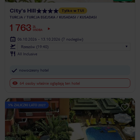
City’s Hill
Tylko w TUI
TURCJA
TURCJA EGEJSKA
KUSADASI
KUSADASI
1 763
ZŁ
OSOBA
06.10.2026 - 13.10.2026
(7 noclegów)
Rzeszów (19:40)
All Inclusive
nowoczesny hotel
64 osoby właśnie oglądają ten hotel
5% ZALICZKI LATO 2027