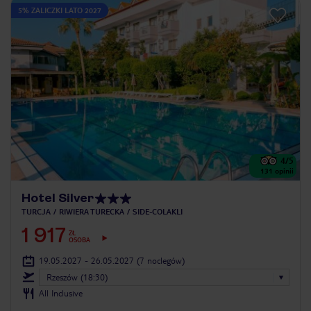
5% ZALICZKI LATO 2027
4
/5
131
opinii
Hotel Silver
TURCJA
RIWIERA TURECKA
SIDE-COLAKLI
1 917
ZŁ
OSOBA
19.05.2027 - 26.05.2027
(7 noclegów)
Rzeszów (18:30)
All Inclusive