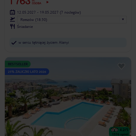
1 763
ZŁ
OSOBA
12.05.2027 - 19.05.2027
(7 noclegów)
Rzeszów (18:30)
Śniadanie
w sercu tętniącej życiem Alanyi
BESTSELLER
25% ZALICZKI LATO 2026
4.2
/5
1576
opinii