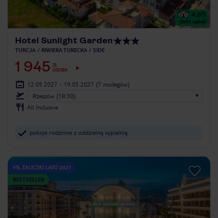
4.2
/5
2691
opinii
Hotel Sunlight Garden
TURCJA
RIWIERA TURECKA
SIDE
1 945
ZŁ
OSOBA
12.05.2027 - 19.05.2027
(7 noclegów)
Rzeszów (18:30)
All Inclusive
pokoje rodzinne z oddzielną sypialnią
5% ZALICZKI LATO 2027
BESTSELLER