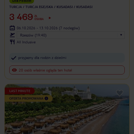
Dla rodzin
TURCJA
TURCJA EGEJSKA
KUSADASI
KUSADASI
3 469
ZŁ
OSOBA
06.10.2026 - 13.10.2026
(7 noclegów)
Rzeszów (19:40)
All Inclusive
przyjazny dla rodzin z dziećmi
20 osób właśnie ogląda ten hotel
LAST MINUTE
OFERTA PROMOWANA