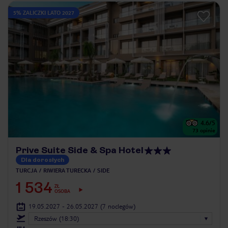
5% ZALICZKI LATO 2027
4.6
/5
73
opinie
Prive Suite Side & Spa Hotel
Dla dorosłych
TURCJA
RIWIERA TURECKA
SIDE
1 534
ZŁ
OSOBA
19.05.2027 - 26.05.2027
(7 noclegów)
Rzeszów (18:30)