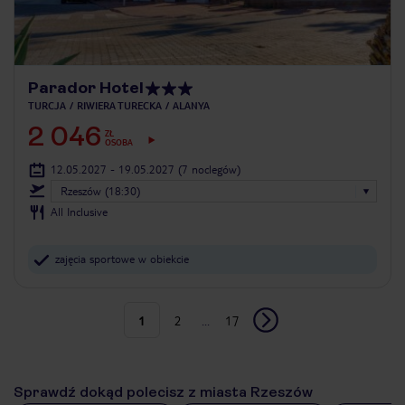
Parador Hotel
TURCJA
RIWIERA TURECKA
ALANYA
2 046
ZŁ
OSOBA
12.05.2027 - 19.05.2027
(7 noclegów)
Rzeszów (18:30)
All Inclusive
zajęcia sportowe w obiekcie
1
2
...
17
Sprawdź dokąd polecisz z miasta Rzeszów