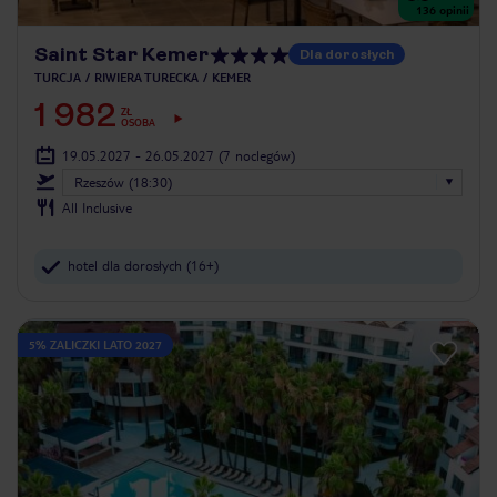
136
opinii
Saint Star Kemer
Dla dorosłych
TURCJA
RIWIERA TURECKA
KEMER
1 982
ZŁ
OSOBA
19.05.2027 - 26.05.2027
(7 noclegów)
Rzeszów (18:30)
All Inclusive
hotel dla dorosłych (16+)
5% ZALICZKI LATO 2027