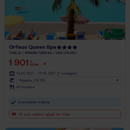
3.5
/5
81
opinii
Orfeus Queen Spa
TURCJA
RIWIERA TURECKA
SIDE-COLAKLI
1 901
ZŁ
OSOBA
12.05.2027 - 19.05.2027
(7 noclegów)
Rzeszów (18:30)
All Inclusive
nowoczesne wnętrza
38 osób właśnie ogląda ten hotel