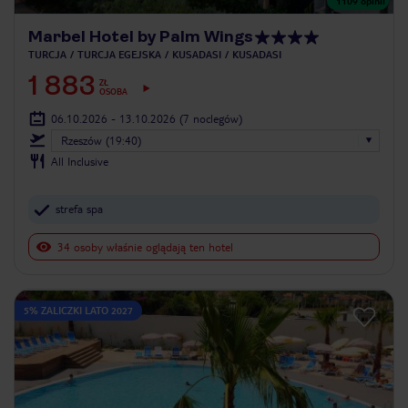
1109
opinii
Marbel Hotel by Palm Wings
TURCJA
TURCJA EGEJSKA
KUSADASI
KUSADASI
1 883
ZŁ
OSOBA
06.10.2026 - 13.10.2026
(7 noclegów)
Rzeszów (19:40)
All Inclusive
strefa spa
34 osoby właśnie oglądają ten hotel
5% ZALICZKI LATO 2027