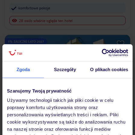
komfortowe pokoje
28 osób właśnie ogląda ten hotel
5% ZALICZKI LATO 2027
Zgoda
Szczegóły
O plikach cookies
Szanujemy Twoją prywatność
Używamy technologii takich jak pliki cookie w celu
4
/5
poprawy komfortu użytkowania strony oraz
96
opinii
personalizowania wyświetlanych treści i reklam. Pliki
cookie wykorzystywane są także do analizowania ruchu
Hotel La Vitas
na naszej stronie oraz oferowania funkcji mediów
TURCJA
RIWIERA TURECKA
SIDE-KUMKÖY