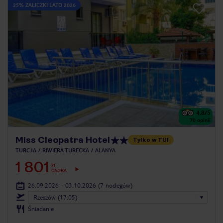
25% ZALICZKI LATO 2026
4.8
/5
70
opinii
Miss Cleopatra Hotel
Tylko w TUI
TURCJA
RIWIERA TURECKA
ALANYA
1 801
ZŁ
OSOBA
26.09.2026 - 03.10.2026
(7 noclegów)
Rzeszów (17:05)
Śniadanie