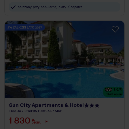
położony przy popularnej plaży Kleopatra
5% ZALICZKI LATO 2027
3.9
/5
1620
opinii
Sun City Apartments & Hotel
TURCJA
RIWIERA TURECKA
SIDE
1 830
ZŁ
OSOBA