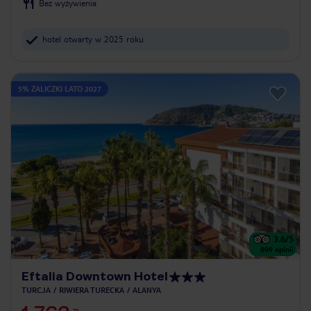
Bez wyżywienia
hotel otwarty w 2025 roku
5% ZALICZKI LATO 2027
3.6
/5
899
opinii
Eftalia Downtown Hotel
TURCJA
RIWIERA TURECKA
ALANYA