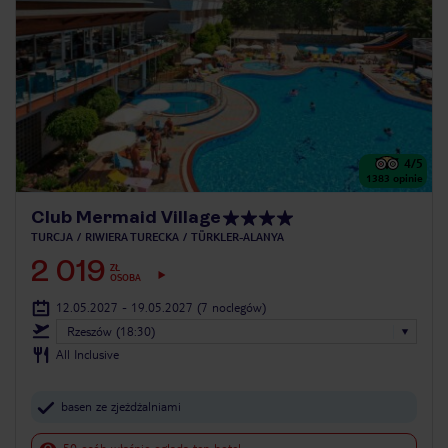
4
/5
1383
opinie
Club Mermaid Village
TURCJA
RIWIERA TURECKA
TÜRKLER-ALANYA
2 019
ZŁ
OSOBA
12.05.2027 - 19.05.2027
(7 noclegów)
Rzeszów (18:30)
All Inclusive
basen ze zjeżdżalniami