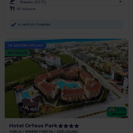
Rzeszów (20:35)
All Inclusive
w centrum Kusadasi
5% ZALICZKI LATO 2027
BESTSELLER
3.7
/5
438
opinii
Hotel Orfeus Park
TURCJA
RIWIERA TURECKA
SIDE-COLAKLI