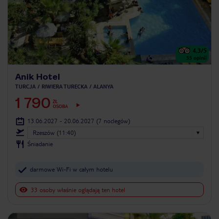
4.3
/5
55
opinii
Anik Hotel
TURCJA
RIWIERA TURECKA
ALANYA
1 790
ZŁ
OSOBA
13.06.2027 - 20.06.2027
(7 noclegów)
Rzeszów (11:40)
Śniadanie
darmowe Wi-Fi w całym hotelu
33 osoby właśnie oglądają ten hotel