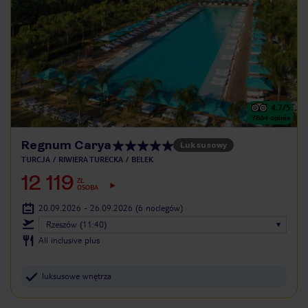
4.7
/5
7864
opinie
Regnum Carya
Luksusowy
TURCJA
RIWIERA TURECKA
BELEK
12 119
ZŁ
OSOBA
20.09.2026 - 26.09.2026
(6 noclegów)
Rzeszów (11:40)
All inclusive plus
luksusowe wnętrza