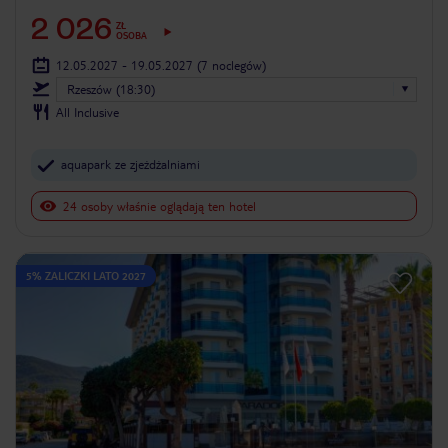
2 026
ZŁ
OSOBA
12.05.2027 - 19.05.2027
(7 noclegów)
Rzeszów (18:30)
All Inclusive
aquapark ze zjeżdżalniami
24 osoby właśnie oglądają ten hotel
5% ZALICZKI LATO 2027