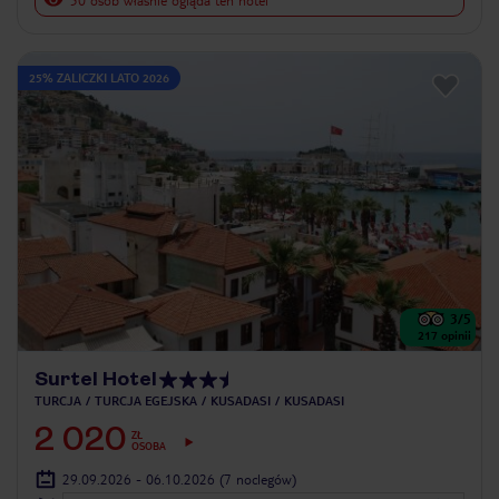
50 osób właśnie ogląda ten hotel
25% ZALICZKI LATO 2026
3
/5
217
opinii
Surtel Hotel
TURCJA
TURCJA EGEJSKA
KUSADASI
KUSADASI
2 020
ZŁ
OSOBA
29.09.2026 - 06.10.2026
(7 noclegów)