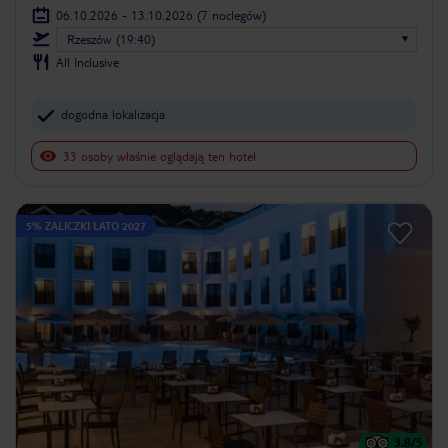
06.10.2026 - 13.10.2026
(7 noclegów)
Rzeszów (19:40)
All Inclusive
dogodna lokalizacja
33 osoby właśnie oglądają ten hotel
5% ZALICZKI LATO 2027
3.8
/5