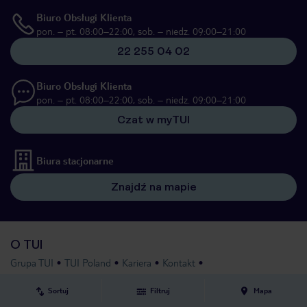
Biuro Obsługi Klienta
pon. – pt. 08:00–22:00, sob. – niedz. 09:00–21:00
22 255 04 02
Biuro Obsługi Klienta
pon. – pt. 08:00–22:00, sob. – niedz. 09:00–21:00
Czat w myTUI
Biura stacjonarne
Znajdź na mapie
O TUI
Grupa TUI
TUI Poland
Kariera
Kontakt
Gwarancja ubezpieczeniowa
Opieka TUI na wakacjach 24/7
Sortuj
Filtruj
Mapa
TUI.cz
Dane osobowe
Aplikacja mobilna TUI
Opinie TUI