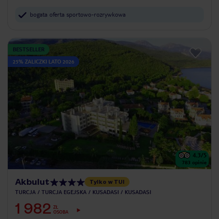
bogata oferta sportowo-rozrywkowa
BESTSELLER
25% ZALICZKI LATO 2026
4.3
/5
783
opinie
Akbulut
Tylko w TUI
TURCJA
TURCJA EGEJSKA
KUSADASI
KUSADASI
1 982
ZŁ
OSOBA