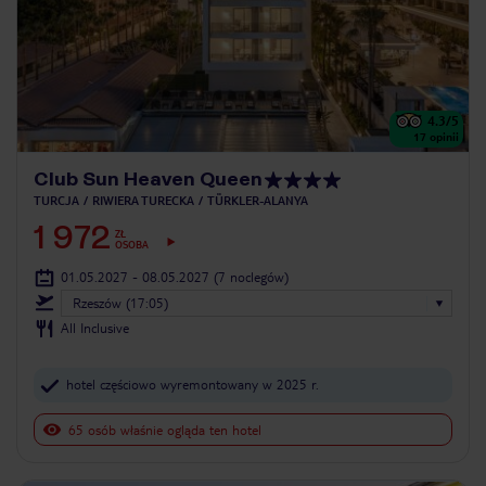
4.3
/5
17
opinii
Club Sun Heaven Queen
TURCJA
RIWIERA TURECKA
TÜRKLER-ALANYA
1 972
ZŁ
OSOBA
01.05.2027 - 08.05.2027
(7 noclegów)
Rzeszów (17:05)
All Inclusive
hotel częściowo wyremontowany w 2025 r.
65 osób właśnie ogląda ten hotel