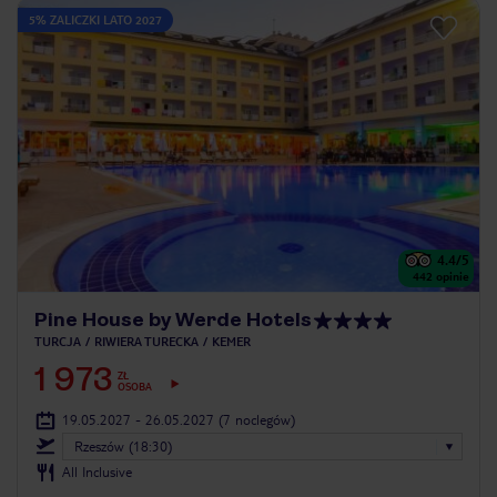
5% ZALICZKI LATO 2027
4.4
/5
442
opinie
Pine House by Werde Hotels
TURCJA
RIWIERA TURECKA
KEMER
1 973
ZŁ
OSOBA
19.05.2027 - 26.05.2027
(7 noclegów)
Rzeszów (18:30)
All Inclusive