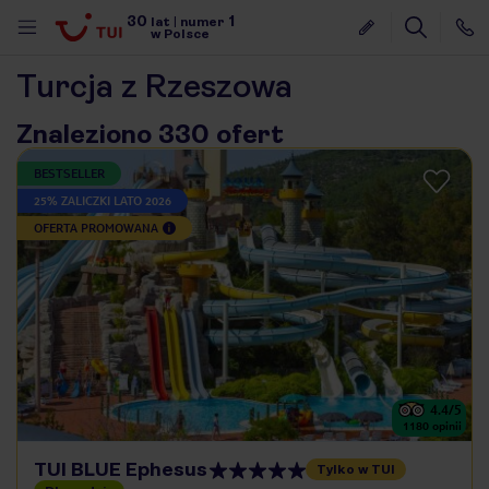
30
1
lat
|
numer
w Polsce
Turcja z Rzeszowa
Znaleziono 330 ofert
BESTSELLER
25% ZALICZKI LATO 2026
OFERTA PROMOWANA
4.4
/5
1180
opinii
nute
TUI BLUE Ephesus
Tylko w TUI