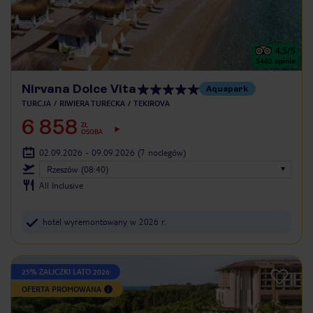
4.5
/5
5462
opinie
Nirvana Dolce Vita
Aquapark
TURCJA
RIWIERA TURECKA
TEKIROVA
6 858
ZŁ
OSOBA
02.09.2026 - 09.09.2026
(7 noclegów)
Rzeszów (08:40)
All Inclusive
hotel wyremontowany w 2026 r.
25% ZALICZKI LATO 2026
OFERTA PROMOWANA