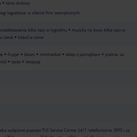
a
tenis stołowy
iegi kąpielowe: w ofercie firm zewnętrznych
przedstawienia kilka razy w tygodniu
muzyka na żywo kilka razy w
 w cenie
bilard w cenie
ie
fryzjer
lekarz
minimarket
sklep z pamiątkam
pralnia: za
ród
taras
recepcja
a wyłącznie poprzez TUI Service Center 24/7: telefonicznie, SMS i za