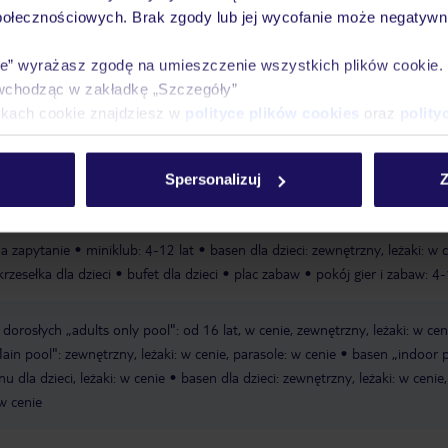
połecznościowych. Brak zgody lub jej wycofanie może negatywni
Ważn
Pokoje
Wyżywienie
Atrakcje
infor
ie” wyrażasz zgodę na umieszczenie wszystkich plików cookie
wchodząc w zakładkę „Szczegóły”
ikach cookie znajdziesz w
polityce plików cookies
oraz
polity
 Beach Club z darmowymi leżakami i parasolami i Suncity Beach Club Adul
Spersonalizuj
Z
i i parasolami
ręczniki w cenie
na zapytanie
miniklub: 4-12 lat
basen dla dzieci: zewnętrzny, leżaki: w c
rzesełka dla dzieci
bufet dla dzieci
plac zabaw
pokój gier i zabaw: 4-
 dorosłych „adults only pool": od 16 lat, w cenie, zewnętrzny, leżaki: w cen
in pool": zewnętrzny, leżaki: w cenie, parasole: w cenie
basen „indoor p
u dla dzieci, leżaki: w cenie
basen dla dzieci: zewnętrzny, leżaki: w cenie,
 w cenie