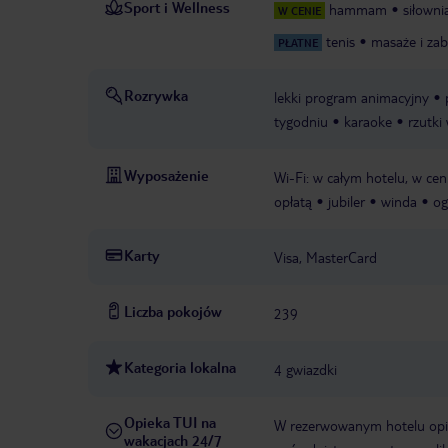
Sport i Wellness
hammam
siłowni
W CENIE
tenis
masaże i zab
PŁATNE
Rozrywka
lekki program animacyjny
tygodniu
karaoke
rzutki
Wyposażenie
Wi-Fi: w całym hotelu, w cen
opłatą
jubiler
winda
og
Karty
Visa, MasterCard
Liczba pokojów
239
Kategoria lokalna
4 gwiazdki
Opieka TUI na
W rezerwowanym hotelu opiek
wakacjach 24/7