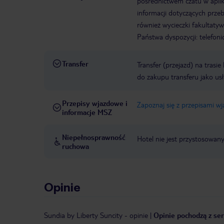
pośrednictwem czatu w aplik
informacji dotyczących prze
również wycieczki fakultaty
Państwa dyspozycji: telefon
Transfer
Transfer (przejazd) na trasi
do zakupu transferu jako us
Przepisy wjazdowe i
Zapoznaj się z przepisami w
informacje MSZ
Niepełnosprawność
Hotel nie jest przystosowan
ruchowa
Opinie
Sundia by Liberty Suncity
-
opinie
|
Opinie pochodzą z ser