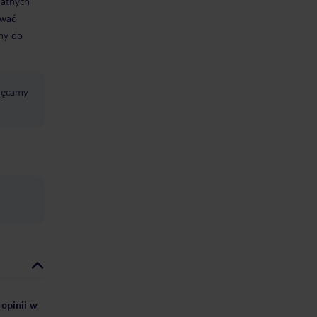
datnych
ować
śmy do
chęcamy
 opinii w