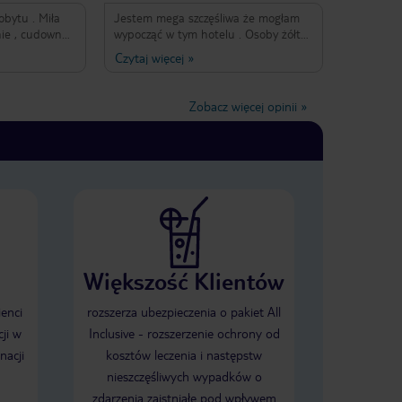
bytu . Miła
Jestem mega szczęśliwa że mogłam
nie , cudowne
wypocząć w tym hotelu . Osoby żółta
je w hotelu na
koszulka i niebieska koszulka (do
Czytaj więcej
»
ganizowanie
pracy) na wysokim poziomie .
piłkę wodną ,
Dziękuję za opiekę i zapewnienie
zy .
atrakcji . Będę miło wspominać ten
Zobacz więcej opinii
»
pobyt .
Większość Klientów
ienci
rozszerza ubezpieczenia o pakiet All
ji w
Inclusive - rozszerzenie ochrony od
nacji
kosztów leczenia i następstw
nieszczęśliwych wypadków o
zdarzenia zaistniałe pod wpływem