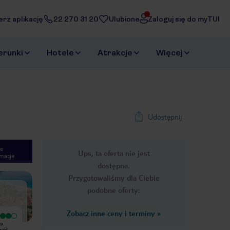
erz aplikację
22 270 31 20
Ulubione
Zaloguj się do myTUI
erunki
Hotele
Atrakcje
Więcej
Udostępnij
e
Ups, ta oferta nie jest
macje
1
/
53
dostępna.
Next slide
Przygotowaliśmy dla Ciebie
podobne oferty:
Zobacz inne ceny i terminy
»
Wyjątkowy
Wyjątkowy
za
Jestem zadowolony z pobytu . Miła
Jestem mega szczęśliwa że mogłam
iół.
obsługa . Pyszne jedzenie , cudowne
wypocząć w tym hotelu . Osoby żółta