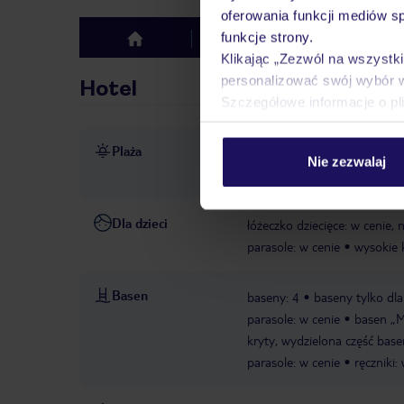
oferowania funkcji mediów s
funkcje strony.
Hotel
Opinie
top
Klikając „Zezwól na wszystk
personalizować swój wybór 
Hotel
Szczegółowe informacje o pl
Plaża
ok. 150 m od plaży; Suncity
Nie zezwalaj
Section z odpłatnymi leżakam
Dla dzieci
łóżeczko dziecięce: w cenie, 
parasole: w cenie
wysokie k
Basen
baseny: 4
baseny tylko dla
parasole: w cenie
basen „Ma
kryty, wydzielona część basen
parasole: w cenie
ręczniki: