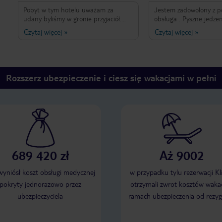
Pobyt w tym hotelu uważam za
Jestem zadowolony z po
udany byliśmy w gronie przyjaciół.
obsługa . Pyszne jedze
Hotel ma piękny duży ogród pokoje
widoki na góry . Atrakc
Czytaj więcej
»
Czytaj więcej
»
codziennie sprzątane gości sporo
wysokim poziomie . Or
jadalnia powinna być większa.
różnych zabaw . Gra w 
Codziennie animacje wieczorne.
rzutki , wieczorne impre
Jedno co mnie rozczarowało to
ogromna troska personelu o turystów
Rozszerz ubezpieczenie i ciesz się wakacjami w pełni
których w innych krajach ostatnio
nikt nie chce.
689 420 zł
Aż 9002
 wyniósł koszt obsługi medycznej
w przypadku tylu rezerwacji Kl
pokryty jednorazowo przez
otrzymali zwrot kosztów wakac
ubezpieczyciela
ramach ubezpieczenia od rezyg