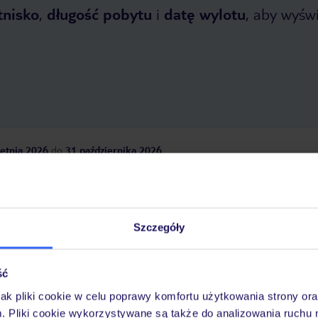
tnisko
,
długość pobytu
i
datę wylotu
, aby wyświe
etnia 2026
do
31 października 2026
Dlaczego warto wybrać TUI?
Szczegóły
óży
Tylko u nas opieka na
10
30 lat w Polsce
ść
wakacjach 24/7
jak pliki cookie w celu poprawy komfortu użytkowania strony or
m. Pliki cookie wykorzystywane są także do analizowania ruchu 