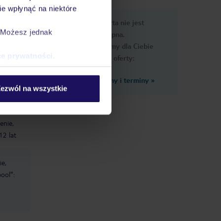
e wpłynąć na niektóre
e
Ups, ta oferta nie jest
macje
. Możesz jednak
dostępna.
Przygotowaliśmy dla Ciebie
ce prywatności
.
podobne oferty:
Zobacz inne ceny i terminy
»
t
ezwól na wszystkie
enie,
12 lat
ie,
ool":