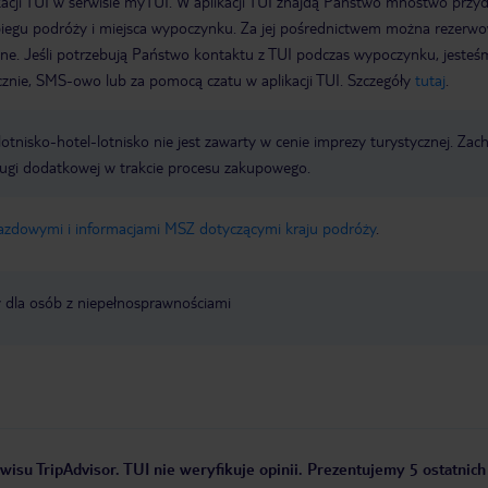
acji TUI w serwisie myTUI. W aplikacji TUI znajdą Państwo mnóstwo przy
biegu podróży i miejsca wypoczynku. Za jej pośrednictwem można rezerw
wne. Jeśli potrzebują Państwo kontaktu z TUI podczas wypoczynku, jeste
icznie, SMS-owo lub za pomocą czatu w aplikacji TUI. Szczegóły
tutaj
.
e lotnisko-hotel-lotnisko nie jest zawarty w cenie imprezy turystycznej. Za
ługi dodatkowej w trakcie procesu zakupowego.
jazdowymi i informacjami MSZ dotyczącymi kraju podróży
.
y dla osób z niepełnosprawnościami
wisu TripAdvisor. TUI nie weryfikuje opinii. Prezentujemy 5 ostatnich