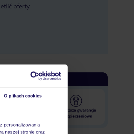
tlić oferty.
O plikach cookies
 000 hoteli w ponad 50
Najwyższa gwarancja
krajach
ubezpieczeniowa
az personalizowania
na naszej stronie oraz