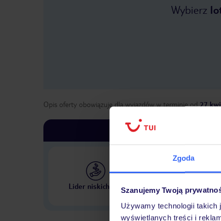
Wybierz
lo
Opis oferty obowiązuje dla wyjazdów w terminie
od
27 kwi
Zgoda
Największe biuro podr
Lider niskich cen
Szanujemy Twoją prywatno
w Polsce
Używamy technologii takich 
wyświetlanych treści i rekla