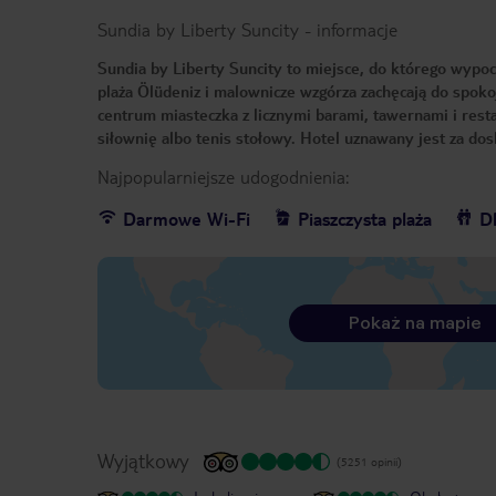
Sundia by Liberty Suncity
-
informacje
Sundia by Liberty Suncity to miejsce, do którego wypocz
plaża Ölüdeniz i malownicze wzgórza zachęcają do spoko
centrum miasteczka z licznymi barami, tawernami i res
siłownię albo tenis stołowy. Hotel uznawany jest za do
Najpopularniejsze udogodnienia:
Darmowe Wi-Fi
Piaszczysta plaża
Dl
Pokaż na mapie
Wyjątkowy
(5251 opinii)