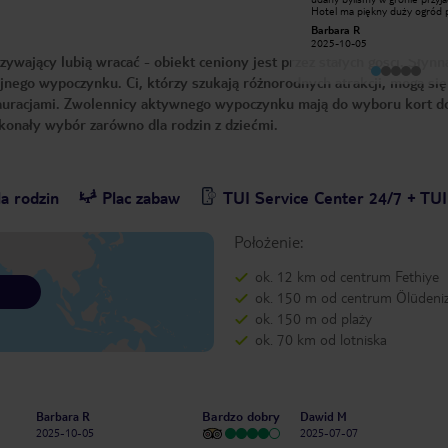
SunCity, bo pięknie wyglądał na
Hotel ma piękny duży ogród 
zdjęciach i miał bardzo dobre
codziennie sprzątane gości s
Agata W
Barbara R
recencje. Nie zawiedliśmy się ani
jadalnia powinna być większa.
2019-10-17
2025-10-05
trochę: pokoje schludne i czyste,
Codziennie animacje wieczorn
ywający lubią wracać - obiekt ceniony jest przez stałych gości. Słynn
tropikalny ogród z basenami,
Jedno co mnie rozczarowało 
jedzenie epickie (jak to w Turcji..),
ogromna troska personelu o
jnego wypoczynku. Ci, którzy szukają różnorodnych atrakcji, mogą si
obsługa znakomita. Większość gości
turystów których w innych kr
stanowiły rodziny z dziećmi. Hotel
ostatnio nikt nie chce.
tauracjami. Zwolennicy aktywnego wypoczynku mają do wyboru kort do
jest kameralnie położony, choć do
głównej promenady jest kilka kroków,
skonały wybór zarówno dla rodzin z dziećmi.
a stamtąd już widać plażę miejską.
Hotel ma własny beach club, do
którego goście dowożeni są busem.
Jedzenie i picie w beach clubie nie
jest objęte all inclusive.
a rodzin
Plac zabaw
TUI Service Center 24/7 + TU
Położenie:
ok. 12 km od centrum Fethiye
ok. 150 m od centrum Ölüdeni
ok. 150 m od plaży
ok. 70 km od lotniska
Bardzo dobry
Barbara R
Dawid M
2025-10-05
2025-07-07