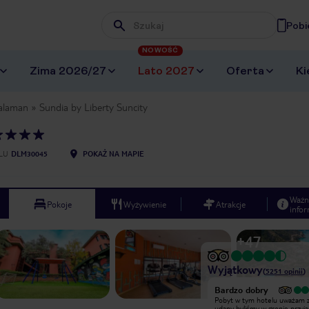
Pobi
Wpisz frazę, której szukasz
NOWOŚĆ
Zima 2026/27
Lato 2027
Oferta
Ki
alaman
Sundia by Liberty Suncity
LU
DLM30045
POKAŻ NA MAPIE
Ważn
Pokoje
Wyżywienie
Atrakcje
infor
+
47
Wyjątkowy
(
5251
opinii
)
Bardzo dobry
Bardzo dobry
To był krótki, tygodniowy pobyt w
Pobyt w tym hotelu uważam 
zachwycającym Oludeniz. Wybraliśmy
udany byliśmy w gronie przyjac