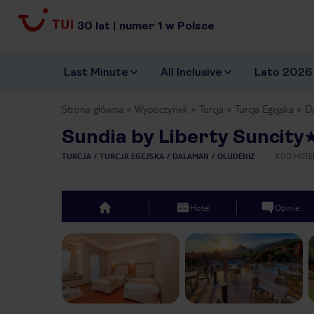
30
lat
|
numer
1
w Polsce
Last Minute
All Inclusive
Lato 2026
Strona główna
Wypoczynek
Turcja
Turcja Egejska
D
Sundia by Liberty Suncity
TURCJA
TURCJA EGEJSKA
DALAMAN
OLUDENIZ
KOD HOTE
Hotel
Opinie
top
Previous slide