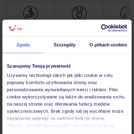
Lider niskich cen
Największe biuro
30 lat w P
podróży w Polsce
Zgoda
Szczegóły
O plikach cookies
Szanujemy Twoją prywatność
Hotel
Używamy technologii takich jak pliki cookie w celu
poprawy komfortu użytkowania strony oraz
Opinie
personalizowania wyświetlanych treści i reklam. Pliki
cookie wykorzystywane są także do analizowania ruchu
na naszej stronie oraz oferowania funkcji mediów
Pokoje
społecznościowych. Brak zgody lub jej wycofanie może
negatywnie wpłynąć na niektóre funkcje strony.
Klikając „Zezwól na wszystkie” wyrażasz zgodę na
umieszczenie wszystkich plików cookie. Możesz jednak