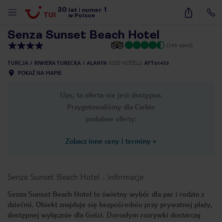
30
1
1
/
37
lat
|
numer
w Polsce
Senza Sunset Beach Hotel
(246 opinii)
TURCJA
RIWIERA TURECKA
ALANYA
KOD HOTELU
AYT61433
POKAŻ NA MAPIE
Ups, ta oferta nie jest dostępna.
Przygotowaliśmy dla Ciebie
podobne oferty:
Zobacz inne ceny i terminy
»
Senza Sunset Beach Hotel
-
informacje
Senza Sunset Beach Hotel to świetny wybór dla par i rodzin z
dziećmi. Obiekt znajduje się bezpośrednio przy prywatnej plaży,
nute
dostępnej wyłącznie dla Gości. Dorosłym rozrywki dostarczą