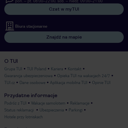
pon. – pt. 08:00–22:00, sob. – niedz. 09:00–21:00
Czat w myTUI
Biura stacjonarne
Znajdź na mapie
O TUI
Grupa TUI
TUI Poland
Kariera
Kontakt
Gwarancja ubezpieczeniowa
Opieka TUI na wakacjach 24/7
TUI.cz
Dane osobowe
Aplikacja mobilna TUI
Opinie TUI
Przydatne informacje
Podróż z TUI
Wakacje samolotem
Reklamacje
Status reklamacji
Ubezpieczenia
Parkingi
Hotele przy lotniskach