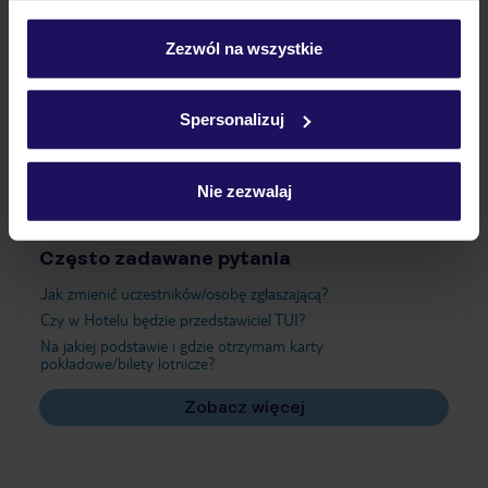
Wyżywienie
personalizować swój wybór wchodząc w zakładkę
„Szczegóły”
Zezwól na wszystkie
Szczegółowe informacje o plikach cookie znajdziesz
Atrakcje
w
polityce plików cookies
oraz
polityce prywatności
.
Spersonalizuj
Ważne informacje
Nie zezwalaj
Często zadawane pytania
Jak zmienić uczestników/osobę zgłaszającą?
Czy w Hotelu będzie przedstawiciel TUI?
Na jakiej podstawie i gdzie otrzymam karty
pokładowe/bilety lotnicze?
Zobacz więcej