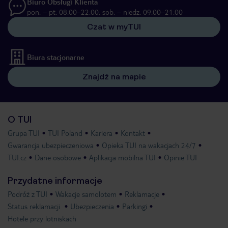
Biuro Obsługi Klienta
pon. – pt. 08:00–22:00, sob. – niedz. 09:00–21:00
Czat w myTUI
Biura stacjonarne
Znajdź na mapie
O TUI
Grupa TUI
TUI Poland
Kariera
Kontakt
Gwarancja ubezpieczeniowa
Opieka TUI na wakacjach 24/7
TUI.cz
Dane osobowe
Aplikacja mobilna TUI
Opinie TUI
Przydatne informacje
Podróż z TUI
Wakacje samolotem
Reklamacje
Status reklamacji
Ubezpieczenia
Parkingi
Hotele przy lotniskach