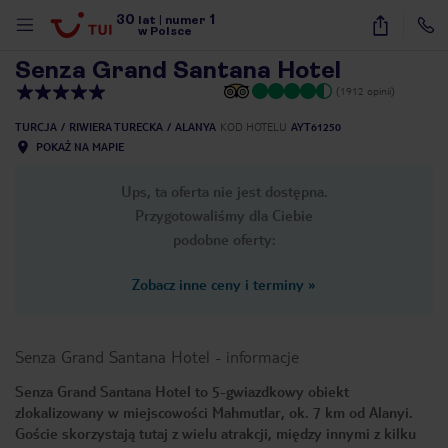
30
1
1
/
39
lat
|
numer
w Polsce
Senza Grand Santana Hotel
(1912 opinii)
TURCJA
RIWIERA TURECKA
ALANYA
KOD HOTELU
AYT61250
POKAŻ NA MAPIE
Ups, ta oferta nie jest dostępna.
Przygotowaliśmy dla Ciebie
podobne oferty:
Zobacz inne ceny i terminy
»
Senza Grand Santana Hotel
-
informacje
Senza Grand Santana Hotel to 5-gwiazdkowy obiekt
zlokalizowany w miejscowości Mahmutlar, ok. 7 km od Alanyi.
nute
Goście skorzystają tutaj z wielu atrakcji, między innymi z kilku