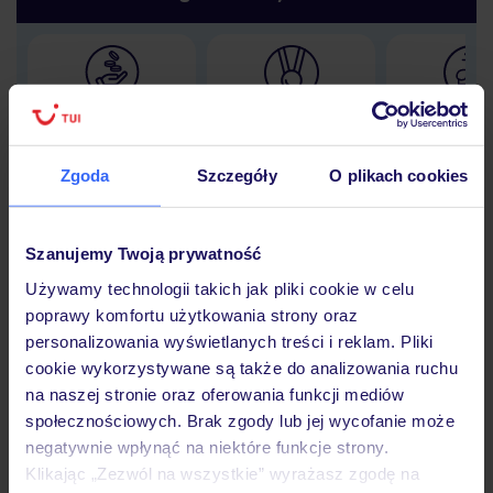
Lider niskich cen
Największe biuro
30 lat w P
podróży w Polsce
Zgoda
Szczegóły
O plikach cookies
Szanujemy Twoją prywatność
Hotel
Używamy technologii takich jak pliki cookie w celu
poprawy komfortu użytkowania strony oraz
personalizowania wyświetlanych treści i reklam. Pliki
Opinie
cookie wykorzystywane są także do analizowania ruchu
na naszej stronie oraz oferowania funkcji mediów
społecznościowych. Brak zgody lub jej wycofanie może
Pokoje
negatywnie wpłynąć na niektóre funkcje strony.
Klikając „Zezwól na wszystkie” wyrażasz zgodę na