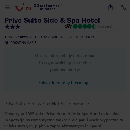
30
1
1
/
18
lat
|
numer
w Polsce
Prive Suite Side & Spa Hotel
(73 opinie)
TURCJA
RIWIERA TURECKA
SIDE
KOD HOTELU
AYT43209
POKAŻ NA MAPIE
Ups, ta oferta nie jest dostępna.
Przygotowaliśmy dla Ciebie
podobne oferty:
Zobacz inne ceny i terminy
»
Prive Suite Side & Spa Hotel
-
informacje
Otwarty w 2025 roku Prive Suite Side & Spa Hotel to idealna
propozycja na romantyczne wakacje dla par. Goście wypoczną tu
nute
w luksusowych, pięknie zaprojektowanych i w pełni