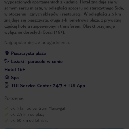
wyposażonych apartamentach z kuchnią. Hotel znajduje się w
samym sercu miasta, w odległości spaceru od starożytnego Side,
w otoczeniu licznych sklepów i restauracji. W odległości 2,5 km
znajduje się piaszczysta, długa 3-kilometrowa plaża, z prywatną
częścią hotelu i zapewnionym transferem. Obiekt przyjmuje
wyłącznie dorosłych Gości (16+).
Najpopularniejsze udogodnienia:
Piaszczysta plaża
Leżaki i parasole w cenie
Hotel 16+
Spa
TUI Service Center 24/7 + TUI App
Położenie:
ok. 5 km od centrum Manavgat
ok. 2,5 km od plaży
ok. 60 km od lotniska