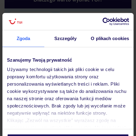
Lider niskich cen
Największe biuro
30 lat w P
podróży w Polsce
Zgoda
Szczegóły
O plikach cookies
Szanujemy Twoją prywatność
Używamy technologii takich jak pliki cookie w celu
Hotel
poprawy komfortu użytkowania strony oraz
personalizowania wyświetlanych treści i reklam. Pliki
cookie wykorzystywane są także do analizowania ruchu
na naszej stronie oraz oferowania funkcji mediów
Pokoje
społecznościowych. Brak zgody lub jej wycofanie może
negatywnie wpłynąć na niektóre funkcje strony.
Klikając „Zezwól na wszystkie” wyrażasz zgodę na
Wyżywienie
umieszczenie wszystkich plików cookie. Możesz jednak
personalizować swój wybór wchodząc w zakładkę