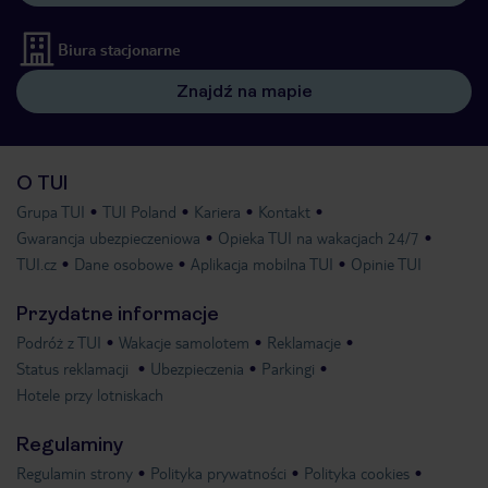
Biura stacjonarne
Znajdź na mapie
O TUI
Grupa TUI
TUI Poland
Kariera
Kontakt
Gwarancja ubezpieczeniowa
Opieka TUI na wakacjach 24/7
TUI.cz
Dane osobowe
Aplikacja mobilna TUI
Opinie TUI
Przydatne informacje
Podróż z TUI
Wakacje samolotem
Reklamacje
Status reklamacji
Ubezpieczenia
Parkingi
Hotele przy lotniskach
Regulaminy
Regulamin strony
Polityka prywatności
Polityka cookies