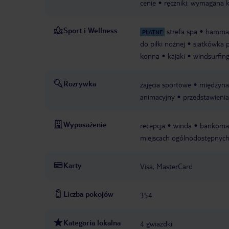
cenie
ręczniki: wymagana 
Sport i Wellness
strefa spa
hamm
PŁATNE
do piłki nożnej
siatkówka 
konna
kajaki
windsurfin
Rozrywka
zajęcia sportowe
międzyna
animacyjny
przedstawienia
Wyposażenie
recepcja
winda
bankomat
miejscach ogólnodostępnyc
Karty
Visa, MasterCard
Liczba pokojów
354
Kategoria lokalna
4 gwiazdki