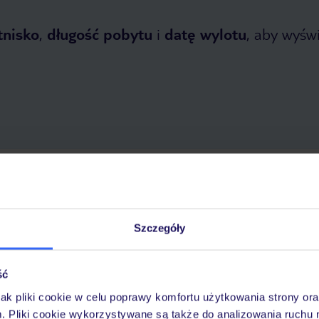
tnisko
,
długość pobytu
i
datę wylotu
, aby wyświe
etnia 2026
do
30 października 2026
Dlaczego warto wybrać TUI?
Szczegóły
ść
óży
Tylko u nas opieka na
10
30 lat w Polsce
wakacjach 24/7
jak pliki cookie w celu poprawy komfortu użytkowania strony or
m. Pliki cookie wykorzystywane są także do analizowania ruchu 