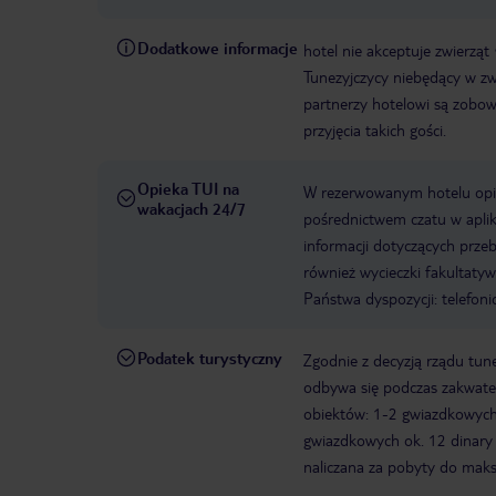
Dodatkowe informacje
hotel nie akceptuje zwierząt
Tunezyjczycy niebędący w zw
partnerzy hotelowi są zobow
przyjęcia takich gości.
Opieka TUI na
W rezerwowanym hotelu opiek
wakacjach 24/7
pośrednictwem czatu w aplik
informacji dotyczących prze
również wycieczki fakultaty
Państwa dyspozycji: telefon
Podatek turystyczny
Zgodnie z decyzją rządu tune
odbywa się podczas zakwater
obiektów: 1-2 gwiazdkowych o
gwiazdkowych ok. 12 dinary 
naliczana za pobyty do maks