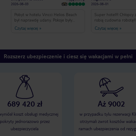
2026-08-03
2026-08-01
Pobyt w hotelu Vincci Helios Beach
Super hotel!!! Chłopcy 
był naprawdę udany. Pokoje były
robią cudowna robotę!!
czyste i codziennie sprzątane,
Przemili,sympatycznie,
Czytaj więcej
»
Czytaj więcej
»
jedzenie smaczne i różnorodne, więc
uśmiechnięci. Napewno 
każdy mógł znaleźć coś dla siebie.
Djerba i hotel vincci al
Obsługa była bardzo miła, pomocna i
wszystkim animatorzy sp
zawsze uśmiechnięta. Plaża przy
zostaną w moim sercu
hotelu jest piękna, z łagodnym
❤️
Rozszerz ubezpieczenie i ciesz się wakacjami w pełni
wejściem do morza i świetnie nadaje
się do wypoczynku. Na plus zasługują
również animatorzy, którzy
organizowali ciekawe atrakcje zarówno
dla dzieci, jak i dorosłych.
Zdecydowanie polecam ten hotel
osobom szukającym spokojnego
wypoczynku w przyjaznej atmosferze.
689 420 zł
Aż 9002
Chętnie wrócę tam ponownie!
 wyniósł koszt obsługi medycznej
w przypadku tylu rezerwacji Kl
pokryty jednorazowo przez
otrzymali zwrot kosztów wakac
ubezpieczyciela
ramach ubezpieczenia od rezyg