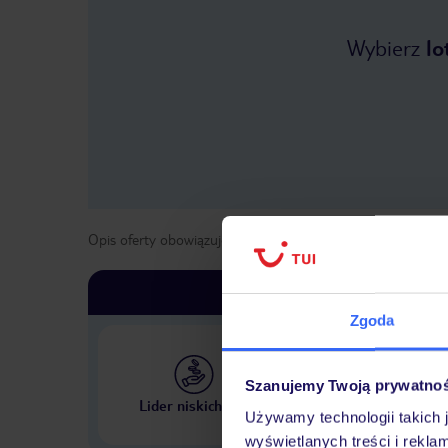
Wybierz
lo
Opis oferty obowiązuje dla wyjazdów w terminie
od
27 kwi
Zgoda
Szanujemy Twoją prywatno
Największe biuro podr
Lider niskich cen
w Polsce
Używamy technologii takich 
wyświetlanych treści i rekla