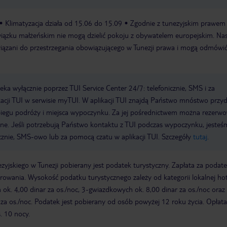
Klimatyzacja działa od 15.06 do 15.09
Zgodnie z tunezyjskim prawem
iązku małżeńskim nie mogą dzielić pokoju z obywatelem europejskim. Nas
iązani do przestrzegania obowiązującego w Tunezji prawa i mogą odmówi
a wyłącznie poprzez TUI Service Center 24/7: telefonicznie, SMS i za
acji TUI w serwisie myTUI. W aplikacji TUI znajdą Państwo mnóstwo przy
biegu podróży i miejsca wypoczynku. Za jej pośrednictwem można rezerw
wne. Jeśli potrzebują Państwo kontaktu z TUI podczas wypoczynku, jeste
icznie, SMS-owo lub za pomocą czatu w aplikacji TUI. Szczegóły
tutaj
.
zyjskiego w Tunezji pobierany jest podatek turystyczny. Zapłata za podat
owania. Wysokość podatku turystycznego zależy od kategorii lokalnej hot
k. 4,00 dinar za os./noc, 3-gwiazdkowych ok. 8,00 dinar za os./noc oraz 
za os./noc. Podatek jest pobierany od osób powyżej 12 roku życia. Opłata
. 10 nocy.