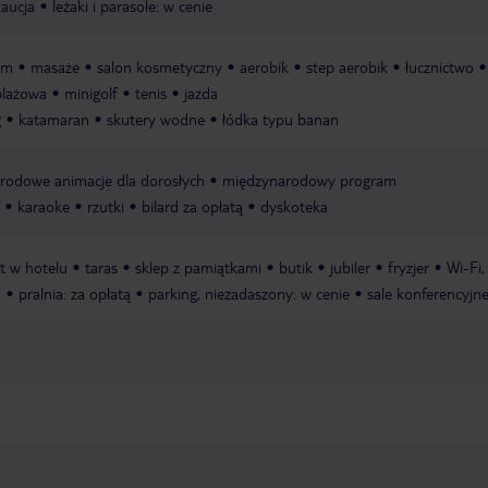
kaucja
leżaki i parasole: w cenie
am
masaże
salon kosmetyczny
aerobik
step aerobik
łucznictwo
plażowa
minigolf
tenis
jazda
g
katamaran
skutery wodne
łódka typu banan
rodowe animacje dla dorosłych
międzynarodowy program
karaoke
rzutki
bilard za opłatą
dyskoteka
 w hotelu
taras
sklep z pamiątkami
butik
jubiler
fryzjer
Wi-Fi,
h
pralnia: za opłatą
parking, niezadaszony: w cenie
sale konferencyjne