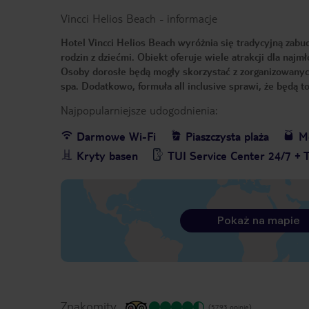
Vincci Helios Beach
-
informacje
Hotel Vincci Helios Beach wyróżnia się tradycyjną zabu
rodzin z dziećmi. Obiekt oferuje wiele atrakcji dla najm
Osoby dorosłe będą mogły skorzystać z zorganizowanych
spa. Dodatkowo, formuła all inclusive sprawi, że będą 
Najpopularniejsze udogodnienia:
Darmowe Wi-Fi
Piaszczysta plaża
Me
Kryty basen
TUI Service Center 24/7 + 
Pokaż na mapie
Znakomity
(5793 opinie)