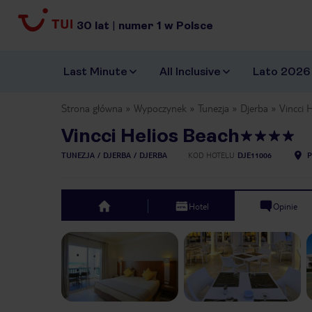
30
lat
|
numer
1
w Polsce
Last Minute
All Inclusive
Lato 2026
Strona główna
Wypoczynek
Tunezja
Djerba
Vincci 
Vincci Helios Beach
TUNEZJA
DJERBA
DJERBA
KOD HOTELU
DJE11006
P
Hotel
Opinie
top
Previous slide