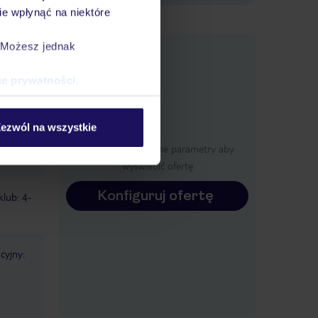
e wpłynąć na niektóre
e
. Możesz jednak
macje
ce prywatności
.
ezwól na wszystkie
Określ poszczególne parametry aby
wyświetlić ofertę
Konfiguruj ofertę
klub: 4-
cyjny: