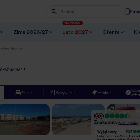
Pobi
Wpisz frazę, której szukasz
NOWOŚĆ
Zima 2026/27
Lato 2027
Oferta
Ki
Helios Beach
OKAŻ NA MAPIE
Ważn
Pokoje
Wyżywienie
Atrakcje
infor
+
7
Znakomity
(
5793
opinie
)
Wyjątkowy
Wyjątkowy
Animatorzy uśmiechnięci kazali mi
Pobyt w hotelu Vincci Helios
napisać opinię stojąc na de mną, ale
był naprawdę udany. Pokoje b