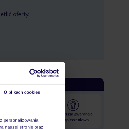
tlić oferty.
O plikach cookies
 000 hoteli w ponad 50
Najwyższa gwarancja
krajach
ubezpieczeniowa
az personalizowania
na naszej stronie oraz