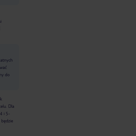
i
ć
datnych
ować
śmy do
ek
elu. Dla
4 i 5-
 będzie