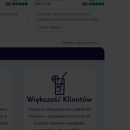
2026-07-30
z animancji
pierwszy raz jesteśmy w tunezji i
!
jesteśmy pozytywnie zaskoczeni iliścią
zawsze
atrakcji oraz otwartością obsługi
Czytaj więcej
»
tutaj wrócę.
e przede
rawili ze
Zobacz więcej opinii
»
 ❤️❤️❤️❤️❤️
Większość Klientów
ienci
rozszerza ubezpieczenia o pakiet All
ji w
Inclusive - rozszerzenie ochrony od
nacji
kosztów leczenia i następstw
nieszczęśliwych wypadków o