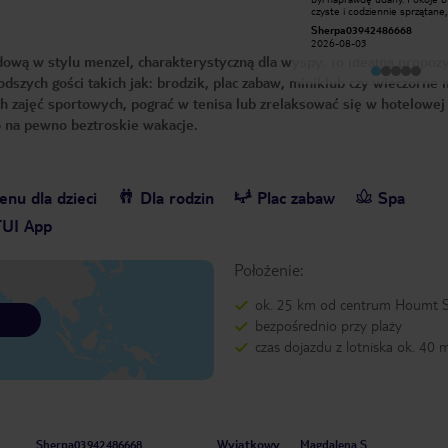
wszystko spoko fajne i ładne układy
czyste i codziennie sprzątane,
taneczne mili i pomocni polecam.
jedzenie smaczne i różnorodn
Zosia S
Sherpa03942486668
każdy mógł znaleźć coś dla sie
2026-07-30
2026-08-03
Obsługa była bardzo miła, po
dową w stylu menzel, charakterystyczną dla wyspy. To idealna propozy
zawsze uśmiechnięta. Plaża p
hotelu jest piękna, z łagodny
łodszych gości takich jak: brodzik, plac zabaw, miniklub czy wieczorne 
wejściem do morza i świetnie
się do wypoczynku. Na plus za
 zajęć sportowych, pograć w tenisa lub zrelaksować się w hotelowej 
również animatorzy, którzy
organizowali ciekawe atrakcje
to na pewno beztroskie wakacje.
zarówno dla dzieci, jak i dorosł
Zdecydowanie polecam ten h
osobom szukającym spokojn
wypoczynku w przyjaznej atmo
Chętnie wrócę tam ponownie
nu dla dzieci
Dla rodzin
Plac zabaw
Spa
TUI App
Położenie:
ok. 25 km od centrum Houmt 
bezpośrednio przy plaży
czas dojazdu z lotniska ok. 40 
Wyjątkowy
Sherpa03942486668
Magdalena S