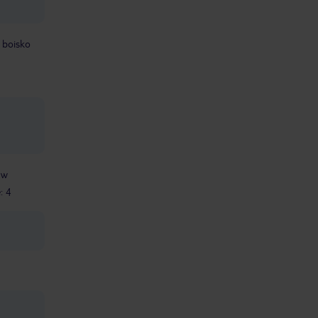
boisko
 w
: 4