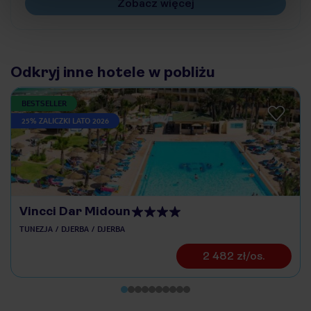
Zobacz więcej
Odkryj inne hotele w pobliżu
BESTSELLER
25% ZALICZKI LATO 2026
Vincci Dar Midoun
TUNEZJA
DJERBA
DJERBA
2 482 zł/os.