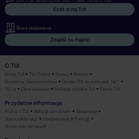
pon. – pt. 08:00–22:00, sob. – niedz. 09:00–21:00
Czat w myTUI
Biura stacjonarne
Znajdź na mapie
O TUI
Grupa TUI
TUI Poland
Kariera
Kontakt
Gwarancja ubezpieczeniowa
Opieka TUI na wakacjach 24/7
TUI.cz
Dane osobowe
Aplikacja mobilna TUI
Opinie TUI
Przydatne informacje
Podróż z TUI
Wakacje samolotem
Reklamacje
Status reklamacji
Ubezpieczenia
Parkingi
Hotele przy lotniskach