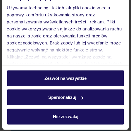
Pokoje
Używamy technologii takich jak pliki cookie w celu
poprawy komfortu użytkowania strony oraz
personalizowania wyświetlanych treści i reklam. Pliki
Wyżywienie
cookie wykorzystywane są także do analizowania ruchu
na naszej stronie oraz oferowania funkcji mediów
społecznościowych. Brak zgody lub jej wycofanie może
Atrakcje
negatywnie wpłynąć na niektóre funkcje strony.
Klikając „Zezwól na wszystkie” wyrażasz zgodę na
umieszczenie wszystkich plików cookie. Możesz jednak
Ważne informacje
personalizować swój wybór wchodząc w zakładkę
„Szczegóły”
Zezwól na wszystkie
Szczegółowe informacje o plikach cookie znajdziesz
w
polityce plików cookies
oraz
polityce prywatności
.
Często zadawane pytania
Spersonalizuj
Jak zmienić uczestników/osobę zgłaszającą?
Czy w Hotelu będzie przedstawiciel TUI?
Na jakiej podstawie i gdzie otrzymam karty
Nie zezwalaj
pokładowe/bilety lotnicze?