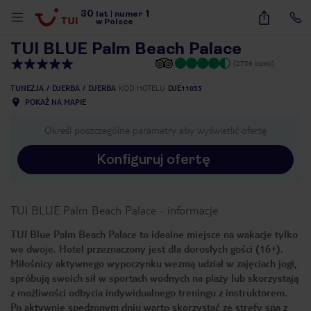
30
1
1
/
15
lat
|
numer
w Polsce
TUI BLUE Palm Beach Palace
(2756 opinii)
TUNEZJA
DJERBA
DJERBA
KOD HOTELU
DJE11055
POKAŻ NA MAPIE
Określ poszczególne parametry aby wyświetlić ofertę
Konfiguruj ofertę
TUI BLUE Palm Beach Palace
-
informacje
TUI Blue Palm Beach Palace to idealne miejsce na wakacje tylko
we dwoje. Hotel przeznaczony jest dla dorosłych gości (16+).
Miłośnicy aktywnego wypoczynku wezmą udział w zajęciach jogi,
spróbują swoich sił w sportach wodnych na plaży lub skorzystają
z możliwości odbycia indywidualnego treningu z instruktorem.
nute
Po aktywnie spędzonym dniu warto skorzystać ze strefy spa z