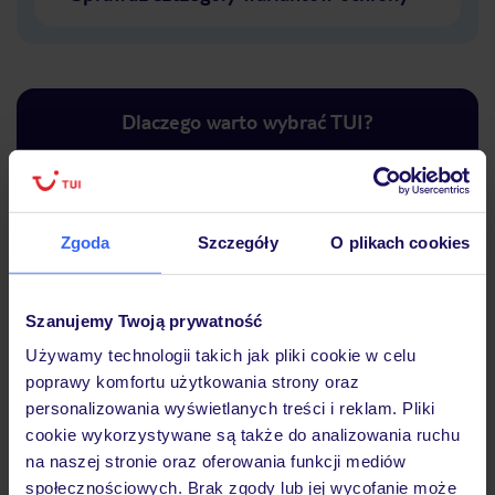
Dlaczego warto wybrać TUI?
Lider niskich cen
Największe biuro
30 lat w P
Zgoda
Szczegóły
O plikach cookies
podróży w Polsce
Szanujemy Twoją prywatność
Używamy technologii takich jak pliki cookie w celu
poprawy komfortu użytkowania strony oraz
Hotel
personalizowania wyświetlanych treści i reklam. Pliki
cookie wykorzystywane są także do analizowania ruchu
na naszej stronie oraz oferowania funkcji mediów
Opinie
społecznościowych. Brak zgody lub jej wycofanie może