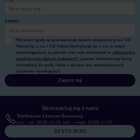
E-MAIL*
Wyrażam zgodę na przetwarzanie danych osobowych przez TUI
Poland Sp. z o.o. i TUI Poland Dystrybucja Sp. z o.o. w celach
marketingowych, w zakresie oraz celu wskazanym w
„Informacji o
przetwarzaniu danych osobowych”
, poprzez elektroniczną formę
komunikacji (e-mail), także z użyciem tzw. automatycznych
systemów wywołujących.
Zapisz się
Skontaktuj się z nami
Telefoniczne Centrum Rezerwacji
pon. – pt. 08:00–22:00, sob. – niedz. 09:00–21:00
22 270 31 20