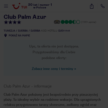
30
1
1
/
33
lat
|
numer
w Polsce
Club Palm Azur
(1553 opinie)
TUNEZJA
DJERBA
DJERBA
KOD HOTELU
DJE11141
POKAŻ NA MAPIE
Ups, ta oferta nie jest dostępna.
Przygotowaliśmy dla Ciebie
podobne oferty:
Zobacz inne ceny i terminy
»
Club Palm Azur
-
informacje
Club Palm Azur położony jest bezpośrednio przy piaszczystej
plaży. To idealny wybór na rodzinne wakacje. Dla spragnionych
nute
relaksu przygotowano tarasy słoneczne, zadbany ogród oraz