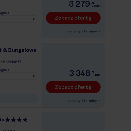
3 279
ZŁ
OSOBA
legów)
Zobacz ofertę
Inne ceny i terminy
»
t & Bungalows
HAMMAMET
legów)
3 348
ZŁ
OSOBA
Zobacz ofertę
Inne ceny i terminy
»
ia