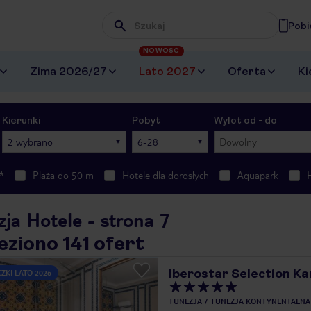
Pobi
Wpisz frazę, której szukasz
NOWOŚĆ
Zima 2026/27
Lato 2027
Oferta
Ki
Kierunki
Pobyt
Wylot od - do
2 wybrano
6-28
Dowolny
*
Plaża do 50 m
Hotele dla dorosłych
Aquapark
ja Hotele - strona 7
eziono 141 ofert
Iberostar Selection Ka
ZKI LATO 2026
TUNEZJA
TUNEZJA KONTYNENTALNA