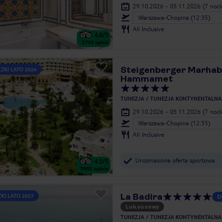
29.10.2026 - 05.11.2026
(7 noc
Warszawa-Chopina (12:35)
All Inclusive
4.6
/5
5739
opinii
Steigenberger Marhab
ZKI LATO 2026
Hammamet
TUNEZJA
TUNEZJA KONTYNENTALNA
29.10.2026 - 05.11.2026
(7 noc
Warszawa-Chopina (12:35)
All Inclusive
Urozmaicona oferta sportowa
4.5
/5
5902
opinie
La Badira
KI LATO 2027
D
Luksusowy
TUNEZJA
TUNEZJA KONTYNENTALNA