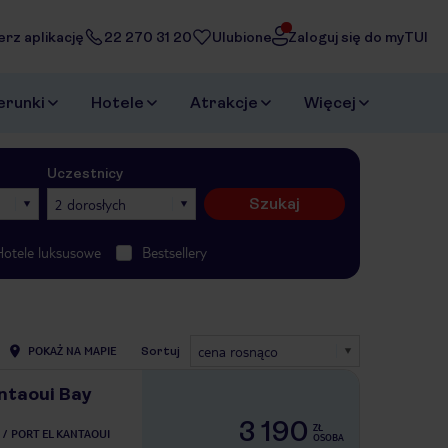
erz aplikację
22 270 31 20
Ulubione
Zaloguj się do myTUI
erunki
Hotele
Atrakcje
Więcej
Uczestnicy
Szukaj
2 dorosłych
Hotele luksusowe
Bestsellery
cena rosnąco
POKAŻ NA MAPIE
Sortuj
ntaoui Bay
3 190
ZŁ
PORT EL KANTAOUI
OSOBA