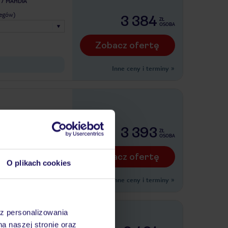
MAHDIA
legów)
3 384
ZŁ
OSOBA
Zobacz ofertę
Inne ceny i terminy
»
MAHDIA
legów)
3 393
ZŁ
OSOBA
Zobacz ofertę
O plikach cookies
Inne ceny i terminy
»
riat Palace
az personalizowania
na naszej stronie oraz