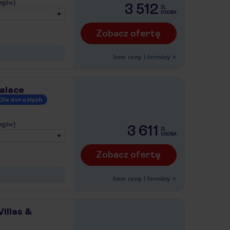
legów)
3 512
ZŁ
OSOBA
Zobacz ofertę
Inne ceny i terminy
»
alace
Dla dorosłych
legów)
3 611
ZŁ
OSOBA
Zobacz ofertę
Inne ceny i terminy
»
illas &