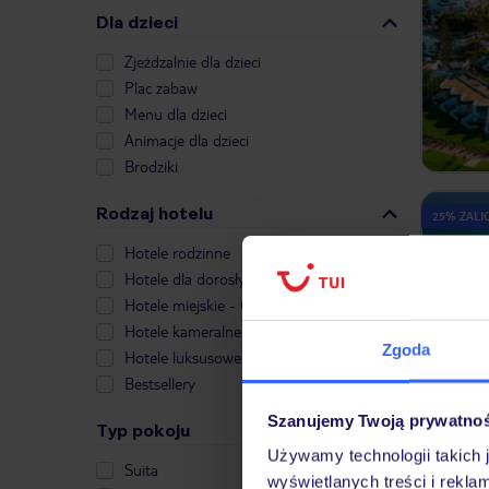
Dla dzieci
Zjeżdzalnie dla dzieci
Plac zabaw
Menu dla dzieci
Animacje dla dzieci
Brodziki
Rodzaj hotelu
25% ZALIC
Hotele rodzinne
Hotele dla dorosłych
Hotele miejskie - City Break
Hotele kameralne
Zgoda
Hotele luksusowe
Bestsellery
Szanujemy Twoją prywatno
Typ pokoju
Używamy technologii takich 
25% ZALIC
Suita
wyświetlanych treści i rekla