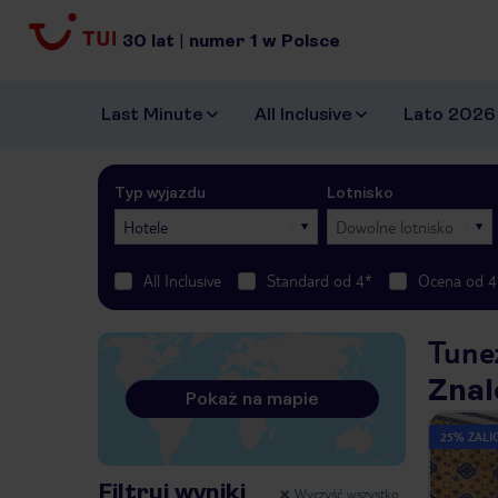
30
lat
|
numer
1
w Polsce
Last Minute
All Inclusive
Lato 2026
Typ wyjazdu
Lotnisko
Hotele
Dowolne lotnisko
All Inclusive
Standard od 4*
Ocena od 4
Tunez
Znal
Pokaż na mapie
25% ZALIC
Filtruj wyniki
Wyczyść wszystko