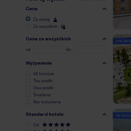
Cena
Za osobę
Za wszystkich
Cena za wszystkich
25% ZALIC
od
do
Wyżywienie
All Inclusive
Trzy posiłki
Dwa posiłki
Śniadanie
Bez wyżywienia
Standard hotelu
5% ZALICZ
Od