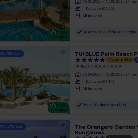
06.05.2027 - 13.05.2027
(7 noc
Katowice (03:20)
All Inclusive
urozmaicona oferta animacyjna
4.6
/5
424
opinie
TUI BLUE Palm Beach P
KI LATO 2027
Tylko w TUI
TUNEZJA
DJERBA
DJERBA
26.04.2027 - 03.05.2027
(7 noc
Katowice (04:15)
All Inclusive
hotel dla dorosłych (16+)
4.6
/5
2756
opinii
The Orangers Garden V
ZKI LATO 2026
Bungalows