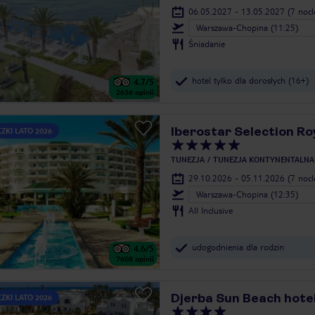
06.05.2027 - 13.05.2027
(7 noc
Warszawa-Chopina (11:25)
Śniadanie
hotel tylko dla dorosłych (16+)
4.7
/5
2636
opinii
Iberostar Selection Ro
ZKI LATO 2026
TUNEZJA
TUNEZJA KONTYNENTALNA
29.10.2026 - 05.11.2026
(7 noc
Warszawa-Chopina (12:35)
All Inclusive
udogodnienia dla rodzin
4.6
/5
7608
opinii
Djerba Sun Beach hote
ZKI LATO 2026