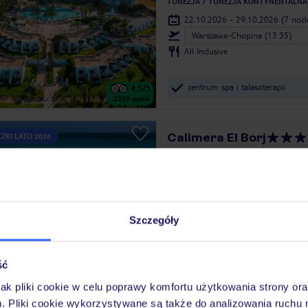
TUNEZJA
TUNEZJA KONTYNENTALNA
22.10.2026 - 29.10.2026
(7 noc
Warszawa-Chopina (13:35)
All Inclusive
centrum spa i talasoterapii
4.5
/5
2329
opinii
Calimera El Borj
ZKI LATO 2026
TUNEZJA
TUNEZJA KONTYNENTALNA
01.10.2026 - 08.10.2026
(7 noc
Katowice (04:40)
All Inclusive
Szczegóły
animacje dla dzieci i dorosłych
ść
Iberostar Selection Ku
jak pliki cookie w celu poprawy komfortu użytkowania strony or
ZKI LATO 2026
m. Pliki cookie wykorzystywane są także do analizowania ruchu 