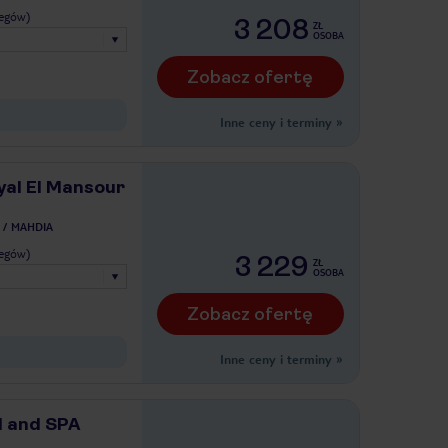
legów)
3 208
ZŁ
OSOBA
Zobacz ofertę
Inne ceny i terminy
»
yal El Mansour
MAHDIA
legów)
3 229
ZŁ
OSOBA
Zobacz ofertę
Inne ceny i terminy
»
l and SPA