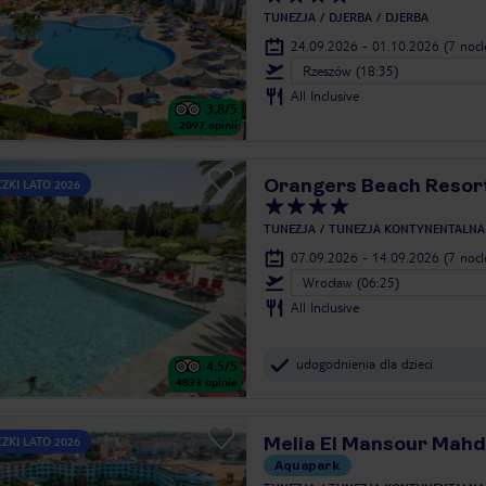
TUNEZJA
DJERBA
DJERBA
24.09.2026 - 01.10.2026
(7 noc
Rzeszów (18:35)
All Inclusive
3.8
/5
2097
opinii
Orangers Beach Resor
ZKI LATO 2026
TUNEZJA
TUNEZJA KONTYNENTALNA
07.09.2026 - 14.09.2026
(7 noc
Wrocław (06:25)
All Inclusive
udogodnienia dla dzieci
4.5
/5
4833
opinie
Melia El Mansour Mahd
ZKI LATO 2026
Aquapark