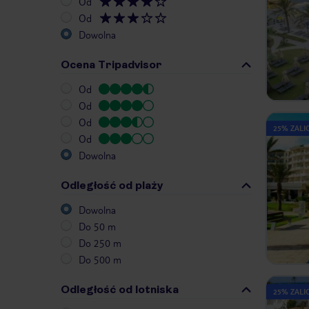
Od
Od
Dowolna
Ocena Tripadvisor
Od
Od
Od
25% ZALIC
Od
Dowolna
Odległość od plaży
Dowolna
Do 50 m
Do 250 m
Do 500 m
Odległość od lotniska
25% ZALIC