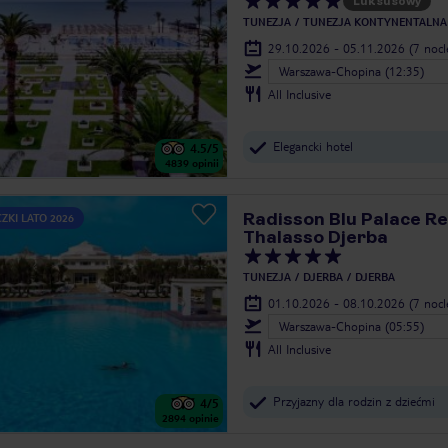
Luksusowy
TUNEZJA
TUNEZJA KONTYNENTALNA
29.10.2026 - 05.11.2026
(7 noc
Warszawa-Chopina (12:35)
All Inclusive
Elegancki hotel
4.5
/5
4839
opinii
Radisson Blu Palace R
ZKI LATO 2026
Thalasso Djerba
TUNEZJA
DJERBA
DJERBA
01.10.2026 - 08.10.2026
(7 noc
Warszawa-Chopina (05:55)
All Inclusive
Przyjazny dla rodzin z dziećmi
4
/5
2894
opinie