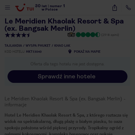
30
1
1
/
49
lat
|
numer
w Polsce
Le Meridien Khaolak Resort & Spa
(ex. Bangsak Merlin)
(2518 opinii)
TAJLANDIA
WYSPA PHUKET
KHAO LAK
KOD HOTELU
HKT53040
POKAŻ NA MAPIE
Oferta dla tego hotelu nie jest dostępna.
Sprawdź inne hotele
Le Meridien Khaolak Resort & Spa (ex. Bangsak Merlin)
-
informacje
Hotel Le Meridien Khaolak Resort & Spa, z którego roztacza się
widok na spektakularną, długą plażę o białym piasku, to oaza
nute
spokoju położona wśród pięknej przyrody. Tropikalny ogród z
palmami kokosowymi, kompleks basenowy oraz pokoje