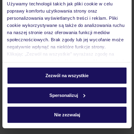
Używamy technologii takich jak pliki cookie w celu
Wyżywienie
poprawy komfortu użytkowania strony oraz
personalizowania wyświetlanych treści i reklam. Pliki
cookie wykorzystywane są także do analizowania ruchu
Atrakcje
na naszej stronie oraz oferowania funkcji mediów
społecznościowych. Brak zgody lub jej wycofanie może
negatywnie wpłynąć na niektóre funkcje strony.
Ważne informacje
Klikając „Zezwól na wszystkie” wyrażasz zgodę na
umieszczenie wszystkich plików cookie. Możesz jednak
personalizować swój wybór wchodząc w zakładkę
„Szczegóły”
Zezwól na wszystkie
Często zadawane pytania
Szczegółowe informacje o plikach cookie znajdziesz
w
polityce plików cookies
oraz
polityce prywatności
.
Jak zmienić uczestników/osobę zgłaszającą?
Spersonalizuj
Czy w Hotelu będzie przedstawiciel TUI?
Na jakiej podstawie i gdzie otrzymam karty
pokładowe/bilety lotnicze?
Nie zezwalaj
Zobacz więcej