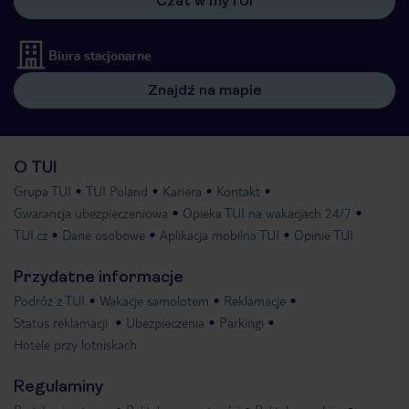
Czat w myTUI
Biura stacjonarne
Znajdź na mapie
O TUI
Grupa TUI
TUI Poland
Kariera
Kontakt
Gwarancja ubezpieczeniowa
Opieka TUI na wakacjach 24/7
TUI.cz
Dane osobowe
Aplikacja mobilna TUI
Opinie TUI
Przydatne informacje
Podróż z TUI
Wakacje samolotem
Reklamacje
Status reklamacji
Ubezpieczenia
Parkingi
Hotele przy lotniskach
Regulaminy