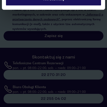
Wyrażam zgodę na przetwarzanie danych osobowych przez TUI
Poland Sp. z o.o. i TUI Poland Dystrybucja Sp. z o.o. w celach
marketingowych, w zakresie oraz celu wskazanym w
„Informacji o
przetwarzaniu danych osobowych”
, poprzez elektroniczną formę
komunikacji (e-mail), także z użyciem tzw. automatycznych
systemów wywołujących.
Zapisz się
Skontaktuj się z nami
Telefoniczne Centrum Rezerwacji
pon. – pt. 08:00–22:00, sob. – niedz. 09:00–21:00
22 270 31 20
Biuro Obsługi Klienta
pon. – pt. 08:00–22:00, sob. – niedz. 09:00–21:00
22 255 04 02