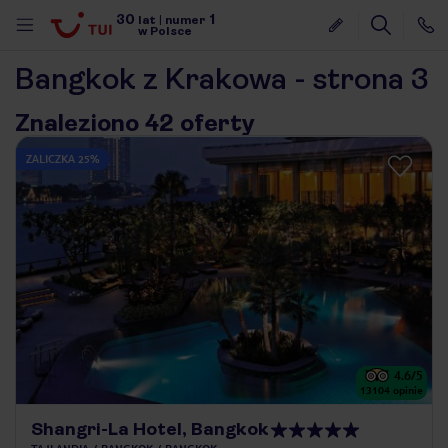
30
1
lat
|
numer
w Polsce
Bangkok z Krakowa - strona 3
Znaleziono 42 oferty
ZALICZKA 25%
4.6
/5
13104
opinie
nute
Shangri-La Hotel, Bangkok