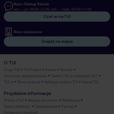
Biuro Obsługi Klienta
pon. – pt. 08:00–22:00, sob. – niedz. 09:00–21:00
Czat w myTUI
Biura stacjonarne
Znajdź na mapie
O TUI
Grupa TUI
TUI Poland
Kariera
Kontakt
Gwarancja ubezpieczeniowa
Opieka TUI na wakacjach 24/7
TUI.cz
Dane osobowe
Aplikacja mobilna TUI
Opinie TUI
Przydatne informacje
Podróż z TUI
Wakacje samolotem
Reklamacje
Status reklamacji
Ubezpieczenia
Parkingi
Hotele przy lotniskach