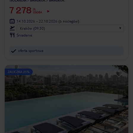
TAJLANDIA
BANGKOK
BANGKOK
7 278
ZŁ
OSOBA
14.10.2026 - 22.10.2026
(6 noclegów)
Kraków (09:30)
Śniadanie
oferta sportowa
ZALICZKA 25%