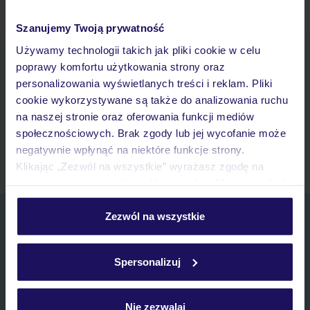
Szanujemy Twoją prywatność
Używamy technologii takich jak pliki cookie w celu
Pobierz bezpłatną aplikację TUI
poprawy komfortu użytkowania strony oraz
Szybkie wyszukiwanie i przeglądanie ofert
personalizowania wyświetlanych treści i reklam. Pliki
Lista ulubionych ofert i możliwość ich udostępniania
cookie wykorzystywane są także do analizowania ruchu
Historia wyszukiwań i ostatnio oglądanych ofert
na naszej stronie oraz oferowania funkcji mediów
Kontakt z TUI i wszystkie informacje o Twojej rezerwacji w
społecznościowych. Brak zgody lub jej wycofanie może
myTUI
negatywnie wpłynąć na niektóre funkcje strony.
Klikając „Zezwól na wszystkie” wyrażasz zgodę na
umieszczenie wszystkich plików cookie. Możesz jednak
personalizować swój wybór wchodząc w zakładkę
„Szczegóły”
Zapisz się do newslettera
Zezwól na wszystkie
Szczegółowe informacje o plikach cookie znajdziesz
IMIĘ*
w
polityce plików cookies
oraz
polityce prywatności
.
Spersonalizuj
E-MAIL*
Nie zezwalaj