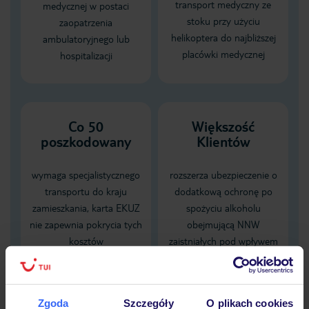
transport medyczny ze
medycznej w postaci
stoku przy użyciu
zaopatrzenia
helikoptera do najbliższej
ambulatoryjnego lub
placówki medycznej
hospitalizacji
Co 50
Większość
poszkodowany
Klientów
wymaga specjalistycznego
rozszerza ubezpieczenie o
transportu do kraju
dodatkową ochronę po
zamieszkania, karta EKUZ
spożyciu alkoholu
nie zapewnia pokrycia tych
obejmującą NNW
kosztów
zaistniałych pod wpływem
alkoholu
Dane Mondial Assistance
Zgoda
Szczegóły
O plikach cookies