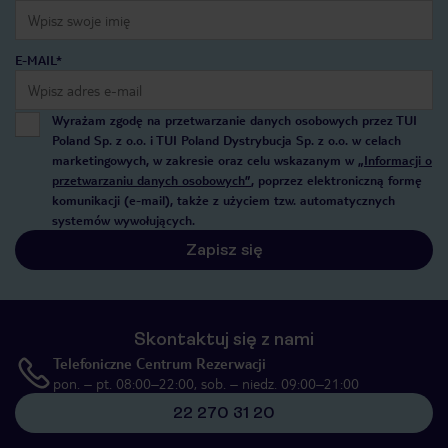
E-MAIL*
Wyrażam zgodę na przetwarzanie danych osobowych przez TUI
Poland Sp. z o.o. i TUI Poland Dystrybucja Sp. z o.o. w celach
marketingowych, w zakresie oraz celu wskazanym w
„Informacji o
przetwarzaniu danych osobowych”
, poprzez elektroniczną formę
komunikacji (e-mail), także z użyciem tzw. automatycznych
systemów wywołujących.
Zapisz się
Skontaktuj się z nami
Telefoniczne Centrum Rezerwacji
pon. – pt. 08:00–22:00, sob. – niedz. 09:00–21:00
22 270 31 20