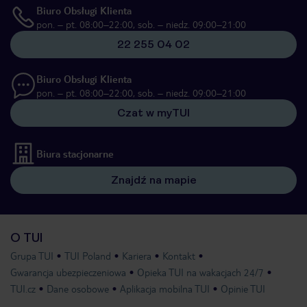
Biuro Obsługi Klienta
pon. – pt. 08:00–22:00, sob. – niedz. 09:00–21:00
22 255 04 02
Biuro Obsługi Klienta
pon. – pt. 08:00–22:00, sob. – niedz. 09:00–21:00
Czat w myTUI
Biura stacjonarne
Znajdź na mapie
O TUI
Grupa TUI
TUI Poland
Kariera
Kontakt
Gwarancja ubezpieczeniowa
Opieka TUI na wakacjach 24/7
TUI.cz
Dane osobowe
Aplikacja mobilna TUI
Opinie TUI