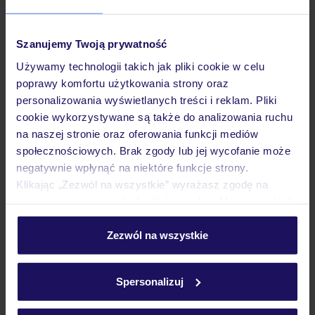
Sprawdź szczegóły
wariantów ochrony »
Szanujemy Twoją prywatność
Używamy technologii takich jak pliki cookie w celu
poprawy komfortu użytkowania strony oraz
personalizowania wyświetlanych treści i reklam. Pliki
cookie wykorzystywane są także do analizowania ruchu
Dlaczego warto wybrać TUI?
na naszej stronie oraz oferowania funkcji mediów
społecznościowych. Brak zgody lub jej wycofanie może
negatywnie wpłynąć na niektóre funkcje strony.
Klikając „Zezwól na wszystkie” wyrażasz zgodę na
Lider niskich cen
Największe biuro
30 lat w P
umieszczenie wszystkich plików cookie. Możesz jednak
podróży w Polsce
personalizować swój wybór wchodząc w zakładkę
„Szczegóły”
Zezwól na wszystkie
Szczegółowe informacje o plikach cookie znajdziesz
w
polityce plików cookies
oraz
polityce prywatności
.
Spersonalizuj
Hotel