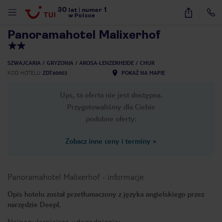
30
1
1
/
28
lat
|
numer
w Polsce
Panoramahotel Malixerhof
SZWAJCARIA
GRYZONIA
AROSA-LENZERHEIDE
CHUR
KOD HOTELU
ZDT60003
POKAŻ NA MAPIE
Ups, ta oferta nie jest dostępna.
Przygotowaliśmy dla Ciebie
podobne oferty:
Zobacz inne ceny i terminy
»
Panoramahotel Malixerhof
-
informacje
Opis hotelu został przetłumaczony z języka angielskiego przez
narzędzie DeepL
nute
Najpopularniejsze udogodnienia: