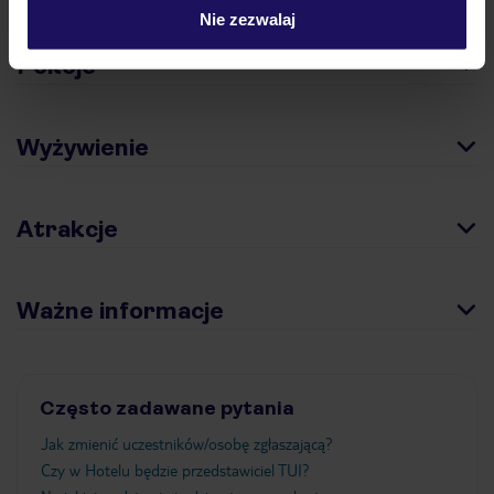
Nie zezwalaj
Pokoje
Wyżywienie
Atrakcje
Ważne informacje
Często zadawane pytania
Jak zmienić uczestników/osobę zgłaszającą?
Czy w Hotelu będzie przedstawiciel TUI?