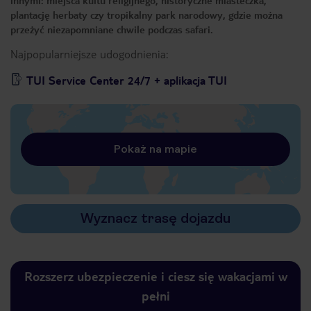
innymi: miejsca kultu religijnego, historyczne miasteczka,
plantację herbaty czy tropikalny park narodowy, gdzie można
przeżyć niezapomniane chwile podczas safari.
Najpopularniejsze udogodnienia:
TUI Service Center 24/7 + aplikacja TUI
Pokaż na mapie
Wyznacz trasę dojazdu
Rozszerz ubezpieczenie i ciesz się wakacjami w
pełni