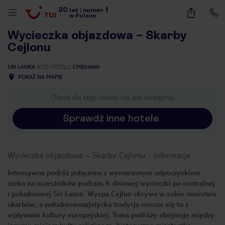
30
1
1
/
7
lat
|
numer
w Polsce
Wycieczka objazdowa – Skarby
Cejlonu
SRI LANKA
KOD HOTELU
CMB24900
POKAŻ NA MAPIE
Oferta dla tego hotelu nie jest dostępna.
Sprawdź inne hotele
Wycieczka objazdowa – Skarby Cejlonu
-
informacje
Intensywna podróż połączona z wymarzonym odpoczynkiem
czeka na uczestników podczas 8-dniowej wycieczki po centralnej
i południowej Sri Lance. Wyspa Cejlon skrywa w sobie mnóstwo
skarbów, a południowoazjatycka tradycja miesza się tu z
nute
wpływami kultury europejskiej. Trasa podróży obejmuje między