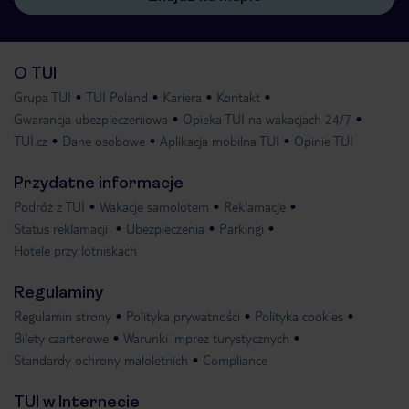
O TUI
Grupa TUI
TUI Poland
Kariera
Kontakt
Gwarancja ubezpieczeniowa
Opieka TUI na wakacjach 24/7
TUI.cz
Dane osobowe
Aplikacja mobilna TUI
Opinie TUI
Przydatne informacje
Podróż z TUI
Wakacje samolotem
Reklamacje
Status reklamacji
Ubezpieczenia
Parkingi
Hotele przy lotniskach
Regulaminy
Regulamin strony
Polityka prywatności
Polityka cookies
Bilety czarterowe
Warunki imprez turystycznych
Standardy ochrony małoletnich
Compliance
TUI w Internecie