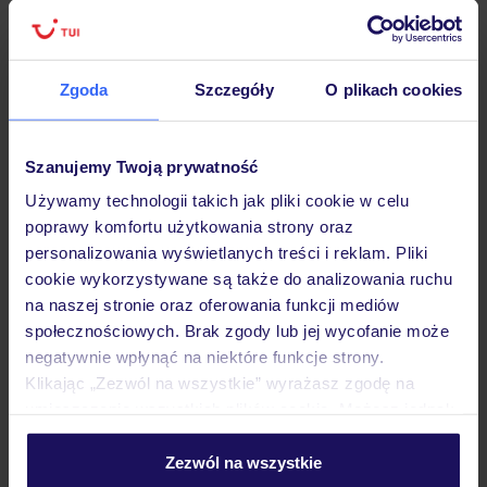
wariantów ochrony »
Zgoda
Szczegóły
O plikach cookies
Dlaczego warto wybrać TUI?
Szanujemy Twoją prywatność
Używamy technologii takich jak pliki cookie w celu
poprawy komfortu użytkowania strony oraz
Lider niskich cen
Największe biuro
30 lat w P
personalizowania wyświetlanych treści i reklam. Pliki
podróży w Polsce
cookie wykorzystywane są także do analizowania ruchu
na naszej stronie oraz oferowania funkcji mediów
społecznościowych. Brak zgody lub jej wycofanie może
negatywnie wpłynąć na niektóre funkcje strony.
Klikając „Zezwól na wszystkie” wyrażasz zgodę na
Hotel
umieszczenie wszystkich plików cookie. Możesz jednak
personalizować swój wybór wchodząc w zakładkę
„Szczegóły”
Zezwól na wszystkie