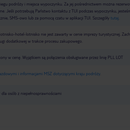
biegu podróży i miejsca wypoczynku. Za jej pośrednictwem można rezerw
wne. Jeśli potrzebują Państwo kontaktu z TUI podczas wypoczynku, jeste
icznie, SMS-owo lub za pomocą czatu w aplikacji TUI. Szczegóły
tutaj
.
e lotnisko-hotel-lotnisko nie jest zawarty w cenie imprezy turystycznej. Za
ługi dodatkowej w trakcie procesu zakupowego.
czony w cenę. Wyjątkiem są połączenia obsługiwane przez linię PLL LOT
jazdowymi i informacjami MSZ dotyczącymi kraju podróży
.
y dla osób z niepełnosprawnościami