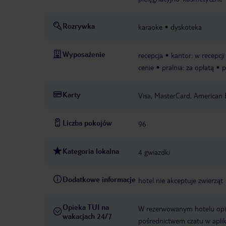
Rozrywka
karaoke
dyskoteka
Wyposażenie
recepcja
kantor: w recepcji
cenie
pralnia: za opłatą
p
Karty
Visa, MasterCard, American 
Liczba pokojów
96
Kategoria lokalna
4 gwiazdki
Dodatkowe informacje
hotel nie akceptuje zwierząt
Opieka TUI na
W rezerwowanym hotelu opiek
wakacjach 24/7
pośrednictwem czatu w aplik