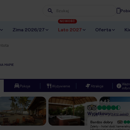
Pobi
Wpisz frazę, której szukasz
NOWOŚĆ
Zima 2026/27
Lato 2027
Oferta
Ki
ntota
NA MAPIE
Ważn
Pokoje
Wyżywienie
Atrakcje
infor
+
43
Wyjątkowy
(
1412
opinii
)
Wyjątkowy
Bardzo dobry
Hotel jest naprawdę bardzo
Zalety - hotel dość kameralny
przyjemny! Widok z balkonu zapiera
kilkadziesiat pokoi rozklokow