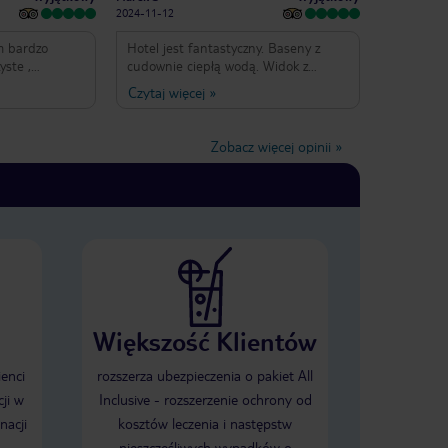
oprawy.
2024-11-12
c
a
m bardzo
Hotel jest fantastyczny. Baseny z
órzy
yste ,
cudownie ciepłą wodą. Widok z
telowe
e , duży wybór
pokoju na ocean jest niesamowity.
Czytaj więcej
»
iniami
ardzo miłe i
Personel bardzo pomocny o uczynny.
ko
aleeesha ,
Jedzenie ok. Plaża szeroka i czysta.
telu bo
 plaża duża z
Hotel zapewnia bezpieczeństwo.
e
Zobacz więcej opinii
»
 do oceanu ,
Gorąco polecamy. Żal wyjeżdżać.
d 50 m
racji obok
 jedzenie
cam hotel ,
, Kasia i
Większość Klientów
ienci
rozszerza ubezpieczenia o pakiet All
ji w
Inclusive - rozszerzenie ochrony od
nacji
kosztów leczenia i następstw
nieszczęśliwych wypadków o