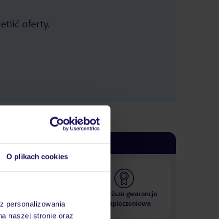
tlić oferty.
O plikach cookies
 000 hoteli w ponad 50
Najwyższa gwarancja
krajach
ubezpieczeniowa
az personalizowania
na naszej stronie oraz