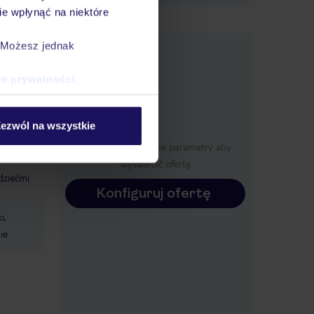
e wpłynąć na niektóre
e
. Możesz jednak
macje
ce prywatności
.
ezwól na wszystkie
Określ poszczególne parametry aby
wyświetlić ofertę
dziećmi
Konfiguruj ofertę
i,
ie