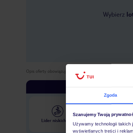
Wybierz
lo
Opis oferty obowiązuje dla wyjazdów w terminie
od
28 ma
Zgoda
Szanujemy Twoją prywatno
Największe biuro podr
Lider niskich cen
w Polsce
Używamy technologii takich 
wyświetlanych treści i rekla