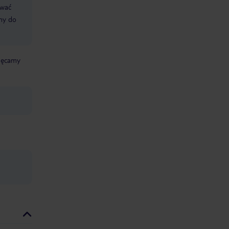
ować
śmy do
chęcamy