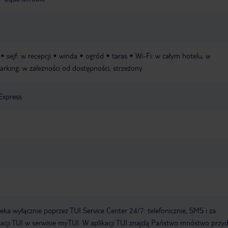
sejf: w recepcji
winda
ogród
taras
Wi-Fi: w całym hotelu, w
arking: w zależności od dostępności, strzeżony
Express
a wyłącznie poprzez TUI Service Center 24/7: telefonicznie, SMS i za
acji TUI w serwisie myTUI. W aplikacji TUI znajdą Państwo mnóstwo przy