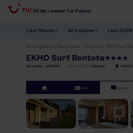
30
lat
|
numer
1
w Polsce
Last Minute
All Inclusive
Lato 2026
Strona główna
Wypoczynek
Sri Lanka
EKHO Surf Be
EKHO Surf Bentota
SRI LANKA
BENTOTA
KOD HOTELU
CMB45001
POKAŻ 
Hotel
Opinie
top
Previous slide