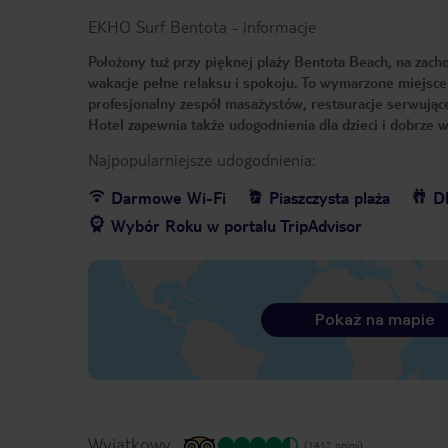
EKHO Surf Bentota
-
informacje
Położony tuż przy pięknej plaży Bentota Beach, na zac
wakacje pełne relaksu i spokoju. To wymarzone miejsce
profesjonalny zespół masażystów, restauracje serwujące
Hotel zapewnia także udogodnienia dla dzieci i dobrze
Najpopularniejsze udogodnienia:
Darmowe Wi-Fi
Piaszczysta plaża
Dl
Wybór Roku w portalu TripAdvisor
Pokaż na mapie
Wyjątkowy
(1412 opinii)