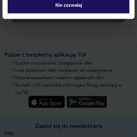
Na jakiej podstawie i gdzie otrzymam karty
pokładowe/bilety lotnicze?
Nie zezwalaj
Zobacz więcej
Pobierz bezpłatną aplikację TUI
Szybkie wyszukiwanie i przeglądanie ofert
Lista ulubionych ofert i możliwość ich udostępniania
Historia wyszukiwań i ostatnio oglądanych ofert
Kontakt z TUI i wszystkie informacje o Twojej rezerwacji w
myTUI
Zapisz się do newslettera
IMIĘ*