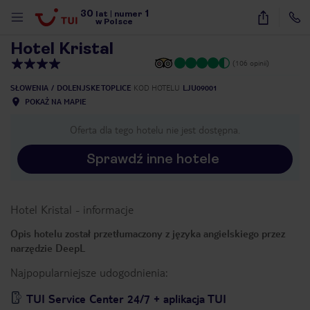
30
1
1
/
28
lat
|
numer
w Polsce
Hotel Kristal
(106 opinii)
SŁOWENIA
DOLENJSKE TOPLICE
KOD HOTELU
LJU09001
POKAŻ NA MAPIE
Oferta dla tego hotelu nie jest dostępna.
Sprawdź inne hotele
Hotel Kristal
-
informacje
Opis hotelu został przetłumaczony z języka angielskiego przez
narzędzie DeepL
Najpopularniejsze udogodnienia:
nute
TUI Service Center 24/7 + aplikacja TUI