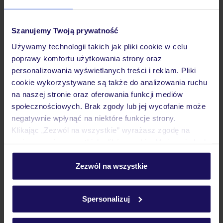
Pokoje
Szanujemy Twoją prywatność
Używamy technologii takich jak pliki cookie w celu
poprawy komfortu użytkowania strony oraz
Wyżywienie
personalizowania wyświetlanych treści i reklam. Pliki
cookie wykorzystywane są także do analizowania ruchu
na naszej stronie oraz oferowania funkcji mediów
Atrakcje
społecznościowych. Brak zgody lub jej wycofanie może
negatywnie wpłynąć na niektóre funkcje strony.
Klikając „Zezwól na wszystkie” wyrażasz zgodę na
Ważne informacje
umieszczenie wszystkich plików cookie. Możesz jednak
personalizować swój wybór wchodząc w zakładkę
„Szczegóły”
Zezwól na wszystkie
Szczegółowe informacje o plikach cookie znajdziesz
Często zadawane pytania
w
polityce plików cookies
oraz
polityce prywatności
.
Spersonalizuj
Jak zmienić uczestników/osobę zgłaszającą?
Czy w Hotelu będzie przedstawiciel TUI?