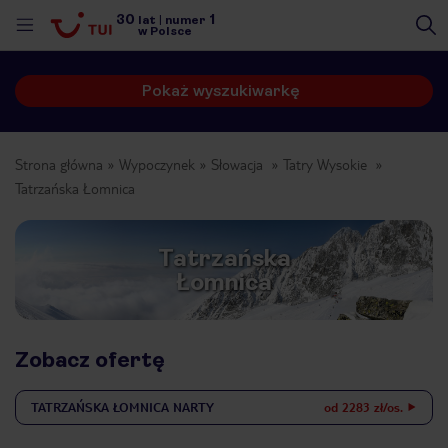
30
1
lat
|
numer
w Polsce
Pokaż wyszukiwarkę
Strona główna
Wypoczynek
Słowacja
Tatry Wysokie
Tatrzańska Łomnica
Tatrzańska
Łomnica
Zobacz ofertę
TATRZAŃSKA ŁOMNICA
NARTY
od 2283 zł/os.
nute