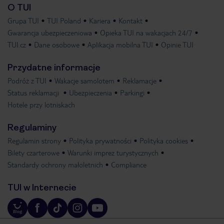
O TUI
Grupa TUI
TUI Poland
Kariera
Kontakt
Gwarancja ubezpieczeniowa
Opieka TUI na wakacjach 24/7
TUI.cz
Dane osobowe
Aplikacja mobilna TUI
Opinie TUI
Przydatne informacje
Podróż z TUI
Wakacje samolotem
Reklamacje
Status reklamacji
Ubezpieczenia
Parkingi
Hotele przy lotniskach
Regulaminy
Regulamin strony
Polityka prywatności
Polityka cookies
Bilety czarterowe
Warunki imprez turystycznych
Standardy ochrony małoletnich
Compliance
TUI w Internecie