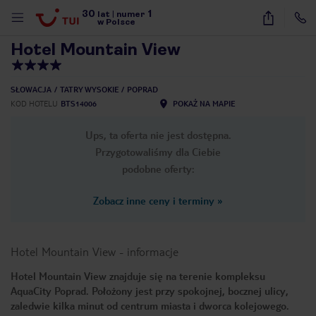
30
1
1
/
35
lat
|
numer
w Polsce
Hotel Mountain View
SŁOWACJA
TATRY WYSOKIE
POPRAD
KOD HOTELU
BTS14006
POKAŻ NA MAPIE
Ups, ta oferta nie jest dostępna.
Przygotowaliśmy dla Ciebie
podobne oferty:
Zobacz inne ceny i terminy
»
Hotel Mountain View
-
informacje
Hotel Mountain View znajduje się na terenie kompleksu
AquaCity Poprad. Położony jest przy spokojnej, bocznej ulicy,
nute
zaledwie kilka minut od centrum miasta i dworca kolejowego.