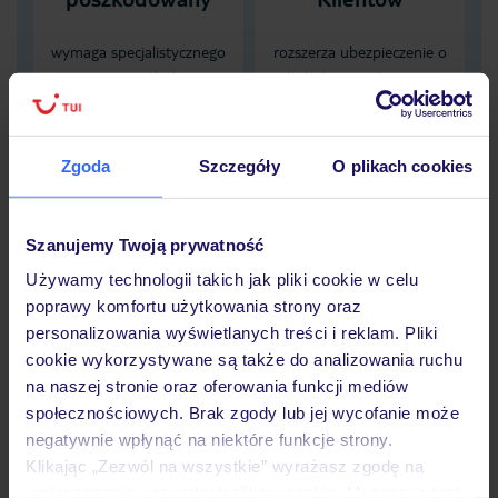
wymaga specjalistycznego
rozszerza ubezpieczenie o
transportu do kraju
dodatkową ochronę po
zamieszkania, karta EKUZ
spożyciu alkoholu
nie zapewnia pokrycia tych
obejmującą NNW
kosztów
zaistniałych pod wpływem
Zgoda
Szczegóły
O plikach cookies
alkoholu
Szanujemy Twoją prywatność
Dane Mondial Assistance
Używamy technologii takich jak pliki cookie w celu
Sprawdź szczegóły
poprawy komfortu użytkowania strony oraz
wariantów ochrony »
personalizowania wyświetlanych treści i reklam. Pliki
cookie wykorzystywane są także do analizowania ruchu
na naszej stronie oraz oferowania funkcji mediów
społecznościowych. Brak zgody lub jej wycofanie może
negatywnie wpłynąć na niektóre funkcje strony.
Dlaczego warto wybrać TUI?
Klikając „Zezwól na wszystkie” wyrażasz zgodę na
umieszczenie wszystkich plików cookie. Możesz jednak