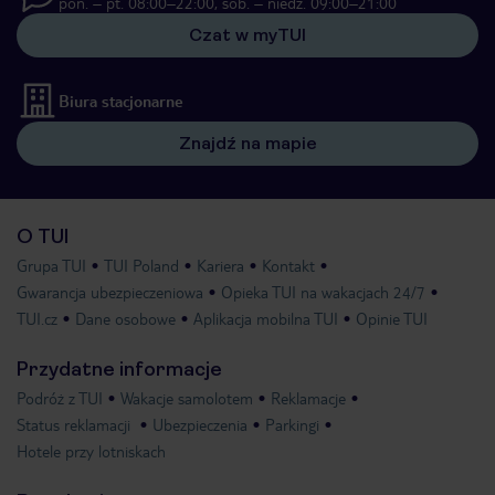
pon. – pt. 08:00–22:00, sob. – niedz. 09:00–21:00
Czat w myTUI
Biura stacjonarne
Znajdź na mapie
O TUI
Grupa TUI
TUI Poland
Kariera
Kontakt
Gwarancja ubezpieczeniowa
Opieka TUI na wakacjach 24/7
TUI.cz
Dane osobowe
Aplikacja mobilna TUI
Opinie TUI
Przydatne informacje
Podróż z TUI
Wakacje samolotem
Reklamacje
Status reklamacji
Ubezpieczenia
Parkingi
Hotele przy lotniskach