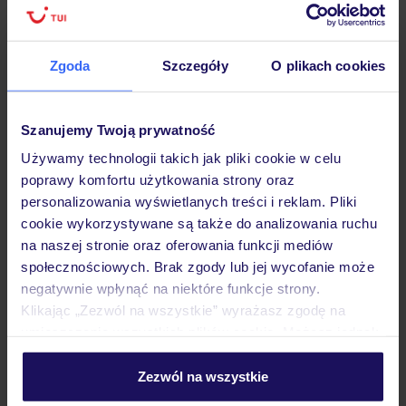
alkoholu
Zgoda
Szczegóły
O plikach cookies
Dane Mondial Assistance
Sprawdź szczegóły
Szanujemy Twoją prywatność
wariantów ochrony »
Używamy technologii takich jak pliki cookie w celu
poprawy komfortu użytkowania strony oraz
personalizowania wyświetlanych treści i reklam. Pliki
cookie wykorzystywane są także do analizowania ruchu
Dlaczego warto wybrać TUI?
na naszej stronie oraz oferowania funkcji mediów
społecznościowych. Brak zgody lub jej wycofanie może
negatywnie wpłynąć na niektóre funkcje strony.
Klikając „Zezwól na wszystkie” wyrażasz zgodę na
umieszczenie wszystkich plików cookie. Możesz jednak
Lider niskich cen
Największe biuro
30 lat w P
podróży w Polsce
personalizować swój wybór wchodząc w zakładkę
„Szczegóły”
Zezwól na wszystkie
Szczegółowe informacje o plikach cookie znajdziesz