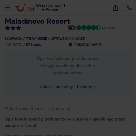
30
1
1
/
24
lat
|
numer
w Polsce
Maladinovo Resort
(25 opinii)
SŁOWACJA
TATRY NISKIE
LIPTOWSKI MIKULASZ
KOD HOTELU
BTS38002
POKAŻ NA MAPIE
Ups, ta oferta nie jest dostępna.
Przygotowaliśmy dla Ciebie
podobne oferty:
Zobacz inne ceny i terminy
»
Maladinovo Resort
-
informacje
Opis hotelu został przetłumaczony z języka angielskiego przez
narzędzie DeepL
nute
Najpopularniejsze udogodnienia: