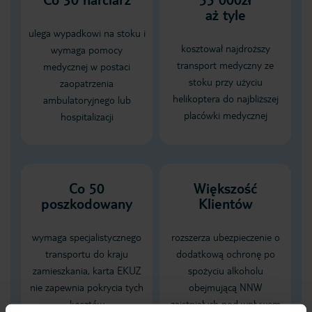
aż tyle
ulega wypadkowi na stoku i
kosztował najdroższy
wymaga pomocy
transport medyczny ze
medycznej w postaci
stoku przy użyciu
zaopatrzenia
helikoptera do najbliższej
ambulatoryjnego lub
placówki medycznej
hospitalizacji
Co 50
Większość
poszkodowany
Klientów
wymaga specjalistycznego
rozszerza ubezpieczenie o
transportu do kraju
dodatkową ochronę po
zamieszkania, karta EKUZ
spożyciu alkoholu
nie zapewnia pokrycia tych
obejmującą NNW
kosztów
zaistniałych pod wpływem