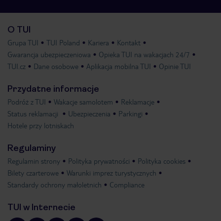
O TUI
Grupa TUI
TUI Poland
Kariera
Kontakt
Gwarancja ubezpieczeniowa
Opieka TUI na wakacjach 24/7
TUI.cz
Dane osobowe
Aplikacja mobilna TUI
Opinie TUI
Przydatne informacje
Podróż z TUI
Wakacje samolotem
Reklamacje
Status reklamacji
Ubezpieczenia
Parkingi
Hotele przy lotniskach
Regulaminy
Regulamin strony
Polityka prywatności
Polityka cookies
Bilety czarterowe
Warunki imprez turystycznych
Standardy ochrony małoletnich
Compliance
TUI w Internecie