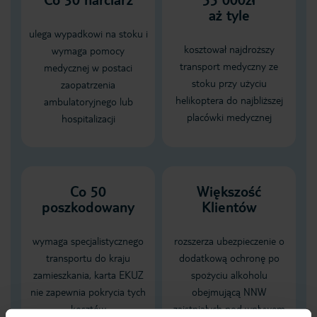
aż tyle
ulega wypadkowi na stoku i
kosztował najdroższy
wymaga pomocy
transport medyczny ze
medycznej w postaci
stoku przy użyciu
zaopatrzenia
helikoptera do najbliższej
ambulatoryjnego lub
placówki medycznej
hospitalizacji
Co 50
Większość
poszkodowany
Klientów
wymaga specjalistycznego
rozszerza ubezpieczenie o
transportu do kraju
dodatkową ochronę po
zamieszkania, karta EKUZ
spożyciu alkoholu
nie zapewnia pokrycia tych
obejmującą NNW
kosztów
zaistniałych pod wpływem