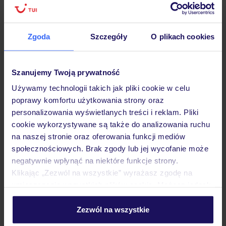
alkoholu
Zgoda
Szczegóły
O plikach cookies
Dane Mondial Assistance
Sprawdź szczegóły
Szanujemy Twoją prywatność
wariantów ochrony »
Używamy technologii takich jak pliki cookie w celu
poprawy komfortu użytkowania strony oraz
personalizowania wyświetlanych treści i reklam. Pliki
cookie wykorzystywane są także do analizowania ruchu
Dlaczego warto wybrać TUI?
na naszej stronie oraz oferowania funkcji mediów
społecznościowych. Brak zgody lub jej wycofanie może
negatywnie wpłynąć na niektóre funkcje strony.
Klikając „Zezwól na wszystkie” wyrażasz zgodę na
umieszczenie wszystkich plików cookie. Możesz jednak
Lider niskich cen
Największe biuro
30 lat w P
podróży w Polsce
personalizować swój wybór wchodząc w zakładkę
„Szczegóły”
Zezwól na wszystkie
Szczegółowe informacje o plikach cookie znajdziesz