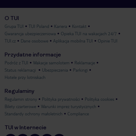
O TUI
Grupa TUI
TUI Poland
Kariera
Kontakt
Gwarancja ubezpieczeniowa
Opieka TUI na wakacjach 24/7
TUI.cz
Dane osobowe
Aplikacja mobilna TUI
Opinie TUI
Przydatne informacje
Podróż z TUI
Wakacje samolotem
Reklamacje
Status reklamacji
Ubezpieczenia
Parkingi
Hotele przy lotniskach
Regulaminy
Regulamin strony
Polityka prywatności
Polityka cookies
Bilety czarterowe
Warunki imprez turystycznych
Standardy ochrony małoletnich
Compliance
TUI w Internecie