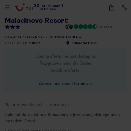
30
1
1
/
24
lat
|
numer
w Polsce
Maladinovo Resort
(25 opinii)
SŁOWACJA
TATRY NISKIE
LIPTOWSKI MIKULASZ
KOD HOTELU
BTS38002
POKAŻ NA MAPIE
Ups, ta oferta nie jest dostępna.
Przygotowaliśmy dla Ciebie
podobne oferty:
Zobacz inne ceny i terminy
»
Maladinovo Resort
-
informacje
Opis hotelu został przetłumaczony z języka angielskiego przez
narzędzie DeepL
nute
Najpopularniejsze udogodnienia: