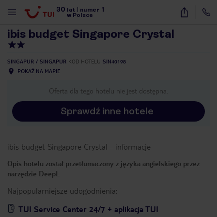
30
1
1
/
9
lat
|
numer
w Polsce
ibis budget Singapore Crystal
SINGAPUR
SINGAPUR
KOD HOTELU
SIN40198
POKAŻ NA MAPIE
Oferta dla tego hotelu nie jest dostępna.
Sprawdź inne hotele
ibis budget Singapore Crystal
-
informacje
Opis hotelu został przetłumaczony z języka angielskiego przez
narzędzie DeepL
Najpopularniejsze udogodnienia:
nute
TUI Service Center 24/7 + aplikacja TUI