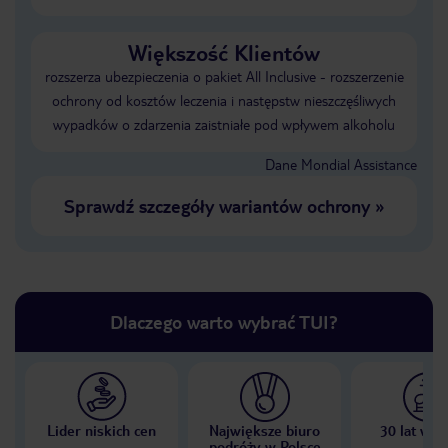
Większość Klientów
rozszerza ubezpieczenia o pakiet All Inclusive - rozszerzenie
ochrony od kosztów leczenia i następstw nieszczęśliwych
wypadków o zdarzenia zaistniałe pod wpływem alkoholu
Dane Mondial Assistance
Sprawdź szczegóły wariantów ochrony
»
Dlaczego warto wybrać TUI?
Lider niskich cen
Największe biuro
30 lat w P
podróży w Polsce