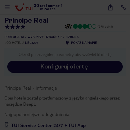
30
1
1
/
20
lat
|
numer
w Polsce
Principe Real
(298 opinii)
PORTUGALIA
WYBRZEŻE LIZBOŃSKIE
LIZBONA
KOD HOTELU
LIS03204
POKAŻ NA MAPIE
Określ poszczególne parametry aby wyświetlić ofertę
Konfiguruj ofertę
Principe Real
-
informacje
Opis hotelu został przetłumaczony z języka angielskiego przez
narzędzie DeepL
Najpopularniejsze udogodnienia:
nute
TUI Service Center 24/7 + TUI App