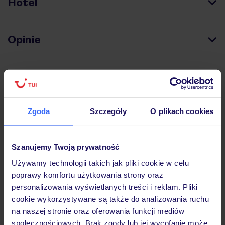
Hotel
Opinie
Pokoje
Zgoda
Szczegóły
O plikach cookies
Wyżywienie
Szanujemy Twoją prywatność
Atrakcje
Używamy technologii takich jak pliki cookie w celu
poprawy komfortu użytkowania strony oraz
Ważne informacje
personalizowania wyświetlanych treści i reklam. Pliki
cookie wykorzystywane są także do analizowania ruchu
na naszej stronie oraz oferowania funkcji mediów
społecznościowych. Brak zgody lub jej wycofanie może