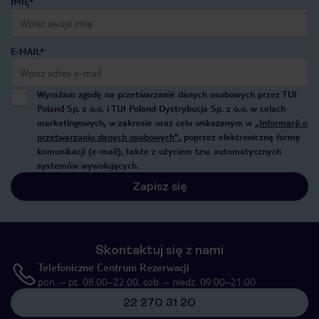
IMIĘ*
E-MAIL*
Wyrażam zgodę na przetwarzanie danych osobowych przez TUI
Poland Sp. z o.o. i TUI Poland Dystrybucja Sp. z o.o. w celach
marketingowych, w zakresie oraz celu wskazanym w
„Informacji o
przetwarzaniu danych osobowych”
, poprzez elektroniczną formę
komunikacji (e-mail), także z użyciem tzw. automatycznych
systemów wywołujących.
Zapisz się
Skontaktuj się z nami
Telefoniczne Centrum Rezerwacji
pon. – pt. 08:00–22:00, sob. – niedz. 09:00–21:00
22 270 31 20