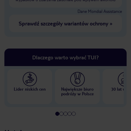
Dane Mondial Assistance
Sprawdź szczegóły wariantów ochrony
»
Dlaczego warto wybrać TUI?
Lider niskich cen
Największe biuro
30 lat w P
podróży w Polsce