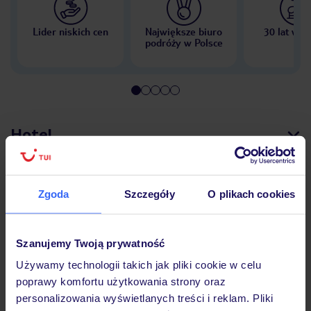
Lider niskich cen
Największe biuro
30 lat w P
podróży w Polsce
Hotel
Pokoje
Zgoda
Szczegóły
O plikach cookies
Wyżywienie
Szanujemy Twoją prywatność
Używamy technologii takich jak pliki cookie w celu
poprawy komfortu użytkowania strony oraz
Atrakcje
personalizowania wyświetlanych treści i reklam. Pliki