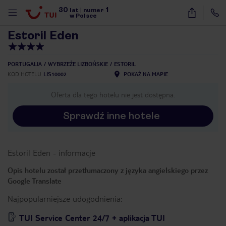
30
1
1
/
19
lat
|
numer
w Polsce
Estoril Eden
PORTUGALIA
WYBRZEŻE LIZBOŃSKIE
ESTORIL
KOD HOTELU
LIS10002
POKAŻ NA MAPIE
Oferta dla tego hotelu nie jest dostępna.
Sprawdź inne hotele
Estoril Eden
-
informacje
Opis hotelu został przetłumaczony z języka angielskiego przez
Google Translate
Najpopularniejsze udogodnienia:
nute
TUI Service Center 24/7 + aplikacja TUI