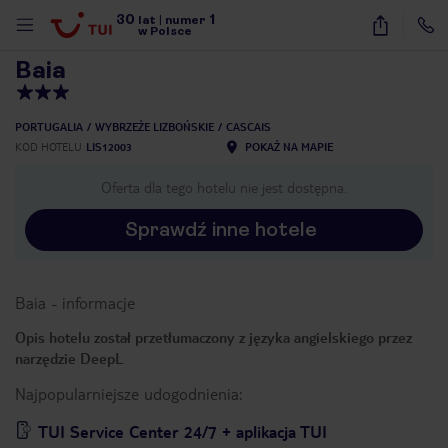
30
1
1
/
40
lat
|
numer
w Polsce
Baia
PORTUGALIA
WYBRZEŻE LIZBOŃSKIE
CASCAIS
KOD HOTELU
LIS12003
POKAŻ NA MAPIE
Oferta dla tego hotelu nie jest dostępna.
Sprawdź inne hotele
Baia
-
informacje
Opis hotelu został przetłumaczony z języka angielskiego przez
narzędzie DeepL
Najpopularniejsze udogodnienia:
nute
TUI Service Center 24/7 + aplikacja TUI