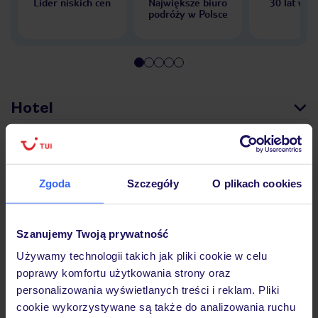
Lider niskich cen
Największe biuro
30 lat w P
podróży w Polsce
Hotel
Pokoje
Zgoda
Szczegóły
O plikach cookies
Wyżywienie
Szanujemy Twoją prywatność
Używamy technologii takich jak pliki cookie w celu
Atrakcje
poprawy komfortu użytkowania strony oraz
personalizowania wyświetlanych treści i reklam. Pliki
cookie wykorzystywane są także do analizowania ruchu
Ważne informacje