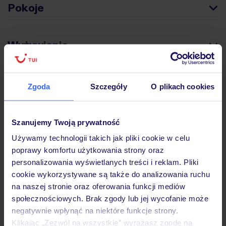
Pokoje
Wyżywienie
Atrakcje
Zgoda
Szczegóły
O plikach cookies
Ważne informacje
Szanujemy Twoją prywatność
Używamy technologii takich jak pliki cookie w celu
poprawy komfortu użytkowania strony oraz
personalizowania wyświetlanych treści i reklam. Pliki
Często zadawane pytania
cookie wykorzystywane są także do analizowania ruchu
Jak zmienić uczestników/osobę zgłaszającą?
na naszej stronie oraz oferowania funkcji mediów
Czy w Hotelu będzie przedstawiciel TUI?
społecznościowych. Brak zgody lub jej wycofanie może
Na jakiej podstawie i gdzie otrzymam karty
negatywnie wpłynąć na niektóre funkcje strony.
pokładowe/bilety lotnicze?
Klikając „Zezwól na wszystkie” wyrażasz zgodę na