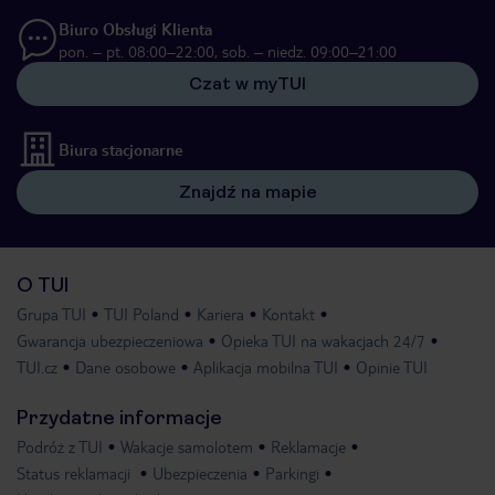
Biuro Obsługi Klienta
pon. – pt. 08:00–22:00, sob. – niedz. 09:00–21:00
Czat w myTUI
Biura stacjonarne
Znajdź na mapie
O TUI
Grupa TUI
TUI Poland
Kariera
Kontakt
Gwarancja ubezpieczeniowa
Opieka TUI na wakacjach 24/7
TUI.cz
Dane osobowe
Aplikacja mobilna TUI
Opinie TUI
Przydatne informacje
Podróż z TUI
Wakacje samolotem
Reklamacje
Status reklamacji
Ubezpieczenia
Parkingi