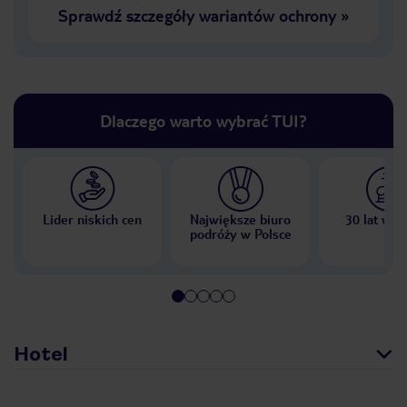
Sprawdź szczegóły wariantów ochrony
»
Dlaczego warto wybrać TUI?
Lider niskich cen
Największe biuro
30 lat w P
podróży w Polsce
Hotel