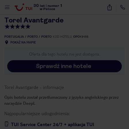
30
1
1
/
40
lat
|
numer
w Polsce
Torel Avantgarde
PORTUGALIA
PORTO
PORTO
KOD HOTELU
OPO13155
POKAŻ NA MAPIE
Oferta dla tego hotelu nie jest dostępna.
Sprawdź inne hotele
Torel Avantgarde
-
informacje
Opis hotelu został przetłumaczony z języka angielskiego przez
narzędzie DeepL
Najpopularniejsze udogodnienia:
nute
TUI Service Center 24/7 + aplikacja TUI