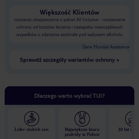
Większość Klientów
rozszerza ubezpieczenia o pakiet All Inclusive - rozszerzenie
ochrony od kosztów leczenia i następstw nieszczęśliwych
wypadków o zdarzenia zaistniałe pod wpływem alkoholu
Dane Mondial Assistance
Sprawdź szczegóły wariantów ochrony
»
Dlaczego warto wybrać TUI?
Lider niskich cen
Największe biuro
30 lat w P
podróży w Polsce