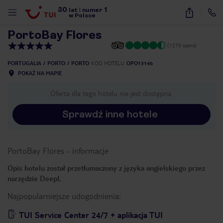
30
1
1
/
20
lat
|
numer
w Polsce
PortoBay Flores
(1275 opinii)
PORTUGALIA
PORTO
PORTO
KOD HOTELU
OPO13146
POKAŻ NA MAPIE
Oferta dla tego hotelu nie jest dostępna.
Sprawdź inne hotele
PortoBay Flores
-
informacje
Opis hotelu został przetłumaczony z języka angielskiego przez
narzędzie DeepL
Najpopularniejsze udogodnienia:
nute
TUI Service Center 24/7 + aplikacja TUI