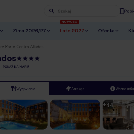
Pobi
Wpisz frazę, której szukasz
NOWOŚĆ
Zima 2026/27
Lato 2027
Oferta
Ki
re Porto Centro Aliados
ados
POKAŻ NA MAPIE
Wyżywienie
Atrakcje
Ważne info
+
34