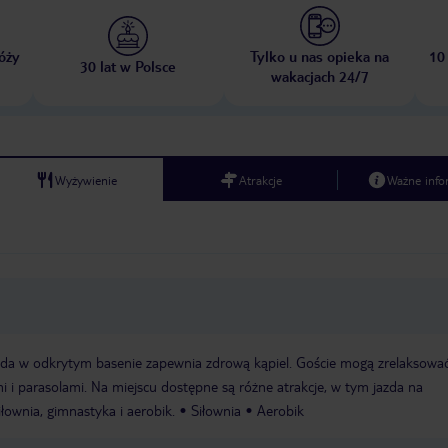
óży
Tylko u nas opieka na
10
30 lat w Polsce
wakacjach 24/7
Wyżywienie
Atrakcje
Ważne info
a w odkrytym basenie zapewnia zdrową kąpiel. Goście mogą zrelaksować
i i parasolami. Na miejscu dostępne są różne atrakcje, w tym jazda na
iłownia, gimnastyka i aerobik.
Siłownia
Aerobik