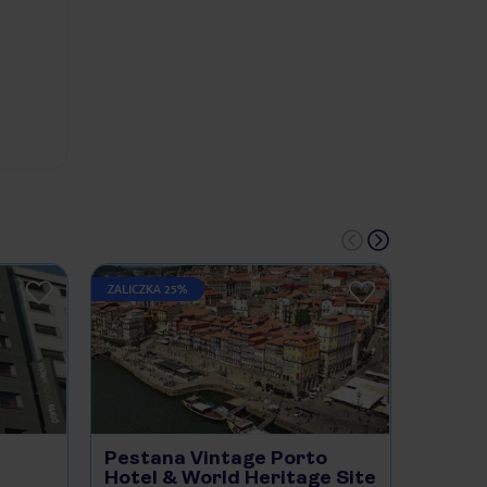
ZALICZKA 25%
ZALICZKA
Pestana Vintage Porto
Porto
Hotel & World Heritage Site