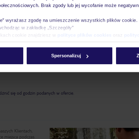
połecznościowych. Brak zgody lub jej wycofanie może negatywni
ie” wyrażasz zgodę na umieszczenie wszystkich plików cookie
wchodząc w zakładkę „Szczegóły”
ikach cookie znajdziesz w
polityce plików cookies
oraz
polity
Spersonalizuj
Z
żnić się od godzin podanych w ofercie.
naszych Klientach,
ce miejsca podczas