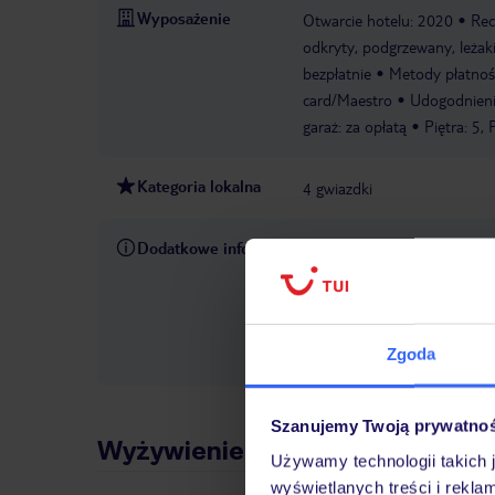
Wyposażenie
Otwarcie hotelu: 2020
Rec
odkryty, podgrzewany, leżaki
bezpłatnie
Metody płatnośc
card/Maestro
Udogodnienia
garaż: za opłatą
Piętra: 5, 
Kategoria lokalna
4 gwiazdki
Dodatkowe informacje
W rezerwowanym hotelu opiek
pośrednictwem czatu w aplik
informacji dotyczących prze
również wycieczki fakultaty
Zgoda
do Państwa dyspozycji telef
Szanujemy Twoją prywatno
Wyżywienie
Używamy technologii takich 
wyświetlanych treści i rekla