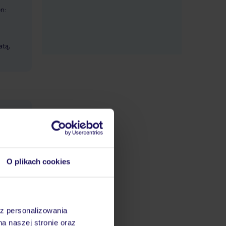
n:
atą,
S i za
datnych
ować
steśmy
O plikach cookies
az personalizowania
na naszej stronie oraz