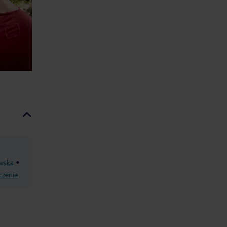
wska
czenie