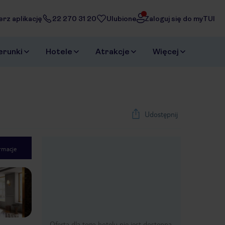
erz aplikację
22 270 31 20
Ulubione
Zaloguj się do myTUI
erunki
Hotele
Atrakcje
Więcej
Udostępnij
rmacje
1
/
40
Next slide
Oferta dla tego hotelu nie jest dostępna.