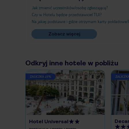
Jak zmienić uczestników/osobę zgłaszającą?
Czy w Hotelu będzie przedstawiciel TUI?
Na jakiej podstawie i gdzie otrzymam karty pokładowe/b
Zobacz więcej
Odkryj inne hotele w pobliżu
ZALICZKA 25%
ZALICZK
Decan
Hotel Universal