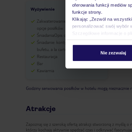
oferowania funkcji mediów s
Wyżywienie
funkcje strony.
Klikając „Zezwól na wszystk
Zakwaterowanie oferuje następujące
personalizować swój wybór 
opcje posiłków:
Szczegółowe informacje o pl
ŚniadaniaOpis opcji posiłków:
Śniadanie: kontynentalne, w formie
bufetu, a la carte
Nie zezwalaj
Restauracja
Bar
Kawiarnia
Godziny serwowania posiłków w hotelu mogą nieznacznie ró
Atrakcje
Zapoznaj się z szeroką ofertą atrakcji stworzoną z myślą o 
którzy kochają aktywnie spędzać czas i odkrywać fascynują