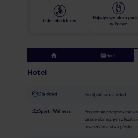
Największe biuro podr
Lider niskich cen
w Polsce
Hotel
top
Hotel
Dla dzieci
Pokój zabaw dla dzieci
Sport i Wellness
Przyjemnie podgrzewana wod
tarasie słonecznym z leżakam
rowerze/kolarstwo górskie, s