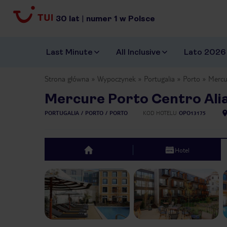
30
lat
|
numer
1
w Polsce
Last Minute
All Inclusive
Lato 2026
Strona główna
Wypoczynek
Portugalia
Porto
Mercu
Mercure Porto Centro Ali
PORTUGALIA
PORTO
PORTO
KOD HOTELU
OPO13175
Hotel
top
Previous slide