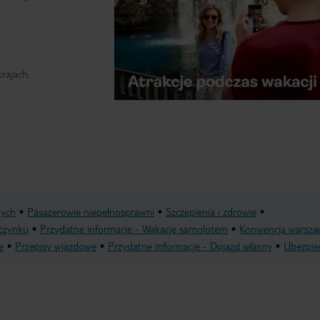
rajach,
nych
Pasażerowie niepełnosprawni
Szczepienia i zdrowie
czynku
Przydatne informacje - Wakacje samolotem
Konwencja warsza
e
Przepisy wjazdowe
Przydatne informacje - Dojazd własny
Ubezpie