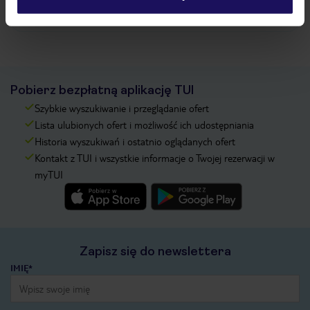
Zobacz więcej
Pobierz bezpłatną aplikację TUI
Szybkie wyszukiwanie i przeglądanie ofert
Lista ulubionych ofert i możliwość ich udostępniania
Historia wyszukiwań i ostatnio oglądanych ofert
Kontakt z TUI i wszystkie informacje o Twojej rezerwacji w
myTUI
Zapisz się do newslettera
IMIĘ*