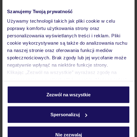
Pokoje
Szanujemy Twoją prywatność
Używamy technologii takich jak pliki cookie w celu
Wyżywienie
poprawy komfortu użytkowania strony oraz
personalizowania wyświetlanych treści i reklam. Pliki
cookie wykorzystywane są także do analizowania ruchu
Atrakcje
na naszej stronie oraz oferowania funkcji mediów
społecznościowych. Brak zgody lub jej wycofanie może
negatywnie wpłynąć na niektóre funkcje strony.
Ważne informacje
Klikając „Zezwól na wszystkie” wyrażasz zgodę na
umieszczenie wszystkich plików cookie. Możesz jednak
personalizować swój wybór wchodząc w zakładkę
„Szczegóły”
Zezwól na wszystkie
Często zadawane pytania
Szczegółowe informacje o plikach cookie znajdziesz
Jak zmienić uczestników/osobę zgłaszającą?
w
polityce plików cookies
oraz
polityce prywatności
.
Spersonalizuj
Czy w Hotelu będzie przedstawiciel TUI?
Na jakiej podstawie i gdzie otrzymam karty
pokładowe/bilety lotnicze?
Nie zezwalaj