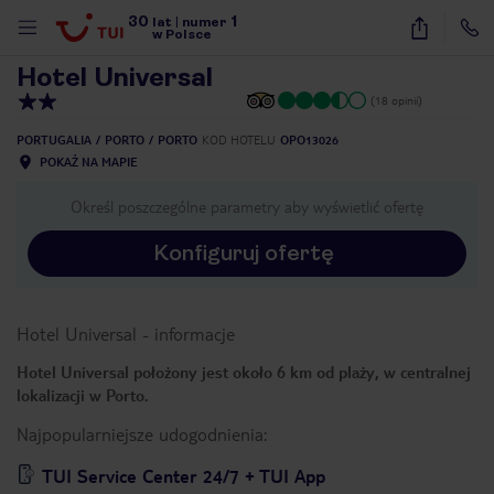
30
1
1
/
25
lat
|
numer
w Polsce
Hotel Universal
(18 opinii)
PORTUGALIA
PORTO
PORTO
KOD HOTELU
OPO13026
POKAŻ NA MAPIE
Określ poszczególne parametry aby wyświetlić ofertę
Konfiguruj ofertę
Hotel Universal
-
informacje
Hotel Universal położony jest około 6 km od plaży, w centralnej
lokalizacji w Porto.
Najpopularniejsze udogodnienia:
nute
TUI Service Center 24/7 + TUI App