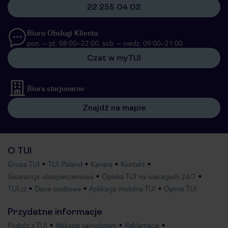
22 255 04 02
Biuro Obsługi Klienta
pon. – pt. 08:00–22:00, sob. – niedz. 09:00–21:00
Czat w myTUI
Biura stacjonarne
Znajdź na mapie
O TUI
Grupa TUI
TUI Poland
Kariera
Kontakt
Gwarancja ubezpieczeniowa
Opieka TUI na wakacjach 24/7
TUI.cz
Dane osobowe
Aplikacja mobilna TUI
Opinie TUI
Przydatne informacje
Podróż z TUI
Wakacje samolotem
Reklamacje