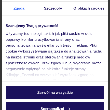
Zgoda
Szczegóły
O plikach cookies
Opinie
Szanujemy Twoją prywatność
Używamy technologii takich jak pliki cookie w celu
Pokoje
poprawy komfortu użytkowania strony oraz
personalizowania wyświetlanych treści i reklam. Pliki
cookie wykorzystywane są także do analizowania ruchu
Wyżywienie
na naszej stronie oraz oferowania funkcji mediów
społecznościowych. Brak zgody lub jej wycofanie może
negatywnie wpłynąć na niektóre funkcje strony.
Atrakcje
Klikając „Zezwól na wszystkie” wyrażasz zgodę na
umieszczenie wszystkich plików cookie. Możesz jednak
personalizować swój wybór wchodząc w zakładkę
Ważne informacje
„Szczegóły”
Zezwól na wszystkie
Szczegółowe informacje o plikach cookie znajdziesz
w
polityce plików cookies
oraz
polityce prywatności
.
Spersonalizuj