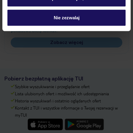
Często zadawane pytania
Jak zmienić uczestników/osobę zgłaszającą?
Nie zezwalaj
Czy w Hotelu będzie przedstawiciel TUI?
Na jakiej podstawie i gdzie otrzymam karty
pokładowe/bilety lotnicze?
Zobacz więcej
Pobierz bezpłatną aplikację TUI
Szybkie wyszukiwanie i przeglądanie ofert
Lista ulubionych ofert i możliwość ich udostępniania
Historia wyszukiwań i ostatnio oglądanych ofert
Kontakt z TUI i wszystkie informacje o Twojej rezerwacji w
myTUI