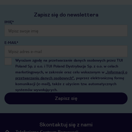
Zapisz się do newslettera
IMIĘ*
E-MAIL*
Wyrażam zgodę na przetwarzanie danych osobowych przez TUI
Poland Sp. z o.o. i TUI Poland Dystrybucja Sp. z o.o. w celach
marketingowych, w zakresie oraz celu wskazanym w
„Informacji o
przetwarzaniu danych osobowych”
, poprzez elektroniczną formę
komunikacji (e-mail), także z użyciem tzw. automatycznych
systemów wywołujących.
Zapisz się
Skontaktuj się z nami
Telefoniczne Centrum Rezerwacji