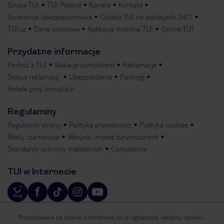
Grupa TUI
TUI Poland
Kariera
Kontakt
Gwarancja ubezpieczeniowa
Opieka TUI na wakacjach 24/7
TUI.cz
Dane osobowe
Aplikacja mobilna TUI
Opinie TUI
Przydatne informacje
Podróż z TUI
Wakacje samolotem
Reklamacje
Status reklamacji
Ubezpieczenia
Parkingi
Hotele przy lotniskach
Regulaminy
Regulamin strony
Polityka prywatności
Polityka cookies
Bilety czarterowe
Warunki imprez turystycznych
Standardy ochrony małoletnich
Compliance
TUI w Internecie
Prezentowane na stronie internetowej tui.pl ogłoszenia, reklamy, cenniki i