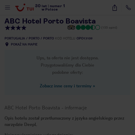
30
1
1
/
19
lat
|
numer
w Polsce
ABC Hotel Porto Boavista
(155 opinii)
PORTUGALIA
PORTO
PORTO
KOD HOTELU
OPO13109
POKAŻ NA MAPIE
Ups, ta oferta nie jest dostępna.
Przygotowaliśmy dla Ciebie
podobne oferty:
Zobacz inne ceny i terminy
»
ABC Hotel Porto Boavista
-
informacje
Opis hotelu został przetłumaczony z języka angielskiego przez
narzędzie DeepL
nute
Najpopularniejsze udogodnienia: