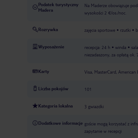
Podatek turystyczny
Na Maderze obowiązuje podat
Madera
wysokości 2 €/os./noc.
Rozrywka
zajęcia sportowe
rzutki
b
Wyposażenie
recepcja: 24 h
winda
sal
niezadaszony, za opłatą ok. 
Karty
Visa, MasterCard, American 
Liczba pokojów
101
Kategoria lokalna
3 gwiazdki
Dodatkowe informacje
goście mogą korzystać z infra
zapytanie w recepcji