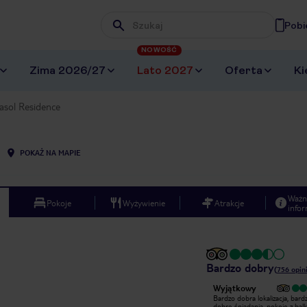
Pobi
Wpisz frazę, której szukasz
NOWOŚĆ
Zima 2026/27
Lato 2027
Oferta
Ki
rasol Residence
POKAŻ NA MAPIE
Ważn
Pokoje
Wyżywienie
Atrakcje
infor
Bardzo dobry
(
756
opini
Bardzo dobry
Wyjątkowy
Do Funchal przylecieliśmy
Bardzo dobra lokalizacja, bard
22.czerwca. Hotel czysty, pokoje
dobre śniadania, pokoje z bal