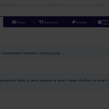
Ważn
Pokoje
Wyżywienie
Atrakcje
infor
do z kompleksem basenów z morską wodą
w
zewnętrzny, leżaki: w cenie, parasole: w cenie
basen dla dzieci: w cenie