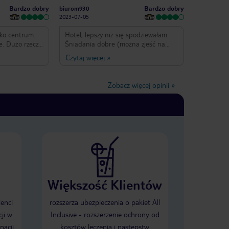
Bardzo dobry
Bardzo dobry
biurom930
2023-07-05
sko centrum.
Hotel, lepszy niż się spodziewałam.
e. Dużo rzeczy
Śniadania dobre (można zjeść na
ła obsługa.
zewnątrz), pokoje ładne, my mieliśmy
Czytaj więcej
»
to płatny także
na 2 piętrze więc fajne duże balkony
z wyprawy to
z kanapą. Pokój bez klimatyzacji
kingu gdzieś na
natomiast był wiatrak nad łóżkiem w
Zobacz więcej opinii
»
iężko :)
zupełności wystarczył. Hotel położony
w dobrym miejscu, na basenie zawsze
były wolne leżaki, basen wystarczający
aby popływać. Plaża taka sobie jak to
na maderze, ale jest kompleks
basenów z wodą morską 3 euro od
osoby. Jedyny minus to winda
skrzypiąca i korytaże ciemne i
niewyremontowane. Ogólnie jestem
zadowolona. Cena do jakości 5*
Większość Klientów
ienci
rozszerza ubezpieczenia o pakiet All
ji w
Inclusive - rozszerzenie ochrony od
nacji
kosztów leczenia i następstw