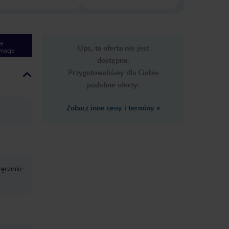
e
Ups, ta oferta nie jest
macje
dostępna.
Przygotowaliśmy dla Ciebie
podobne oferty:
Zobacz inne ceny i terminy
»
ręczniki: