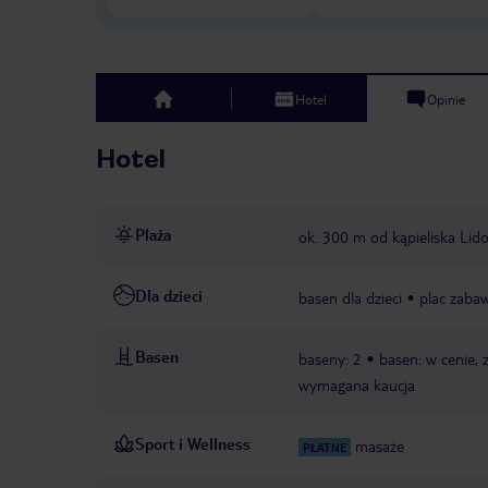
Hotel
Opinie
top
Hotel
Plaża
ok. 300 m od kąpieliska Li
Dla dzieci
basen dla dzieci
plac zaba
Basen
baseny: 2
basen: w cenie, 
wymagana kaucja
Sport i Wellness
masaże
PŁATNE