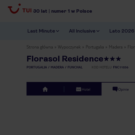
30
lat
|
numer
1
w Polsce
Last Minute
All Inclusive
Lato 2026
Strona główna
Wypoczynek
Portugalia
Madera
Flo
Florasol Residence
PORTUGALIA
MADERA
FUNCHAL
KOD HOTELU
FNC11036
Hotel
Opinie
top