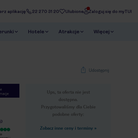
erz aplikację
22 270 31 20
Ulubione
Zaloguj się do myTUI
erunki
Hotele
Atrakcje
Więcej
Udostępnij
e
Ups, ta oferta nie jest
macje
dostępna.
Przygotowaliśmy dla Ciebie
podobne oferty:
i
)
Zobacz inne ceny i terminy
»
Bardzo dobry
Bardzo dobry
zo
Bardzo fajny hotel. Blisko centrum.
Hotel, lepszy niż się spodziewałam.
konami i
Śniadanie bardzo dobre. Dużo rzeczy
Śniadania dobre (można zjeść na