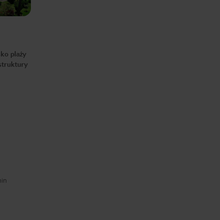
sko plaży
struktury
min