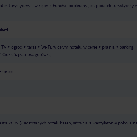
ek turystyczny - w rejonie Funchal pobierany jest podatek turystyczny 
ilard
a TV
ogród
taras
Wi-Fi: w całym hotelu, w cenie
pralnia
parking:
7 €/dzień, płatność gotówką
Express
struktury 3 siostrzanych hoteli: basen, siłownia
wentylator w pokoju: n