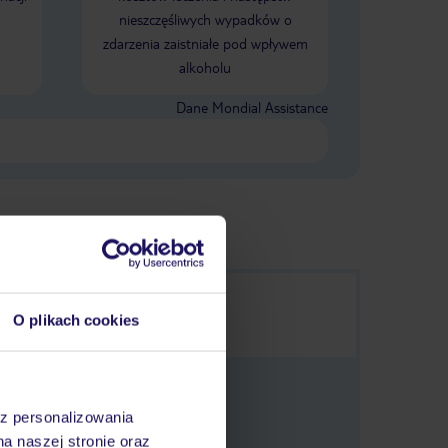
nieszczęśliwych wypadków o
zdarzenia zaistniałe pod wpływem
alkoholu
Dane Mondial Assistance
O plikach cookies
az personalizowania
na naszej stronie oraz