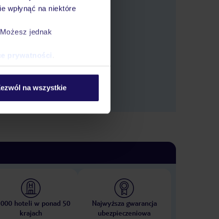
e wpłynąć na niektóre
tlić oferty.
. Możesz jednak
ce prywatności
.
ezwól na wszystkie
 000 hoteli w ponad 50
Najwyższa gwarancja
krajach
ubezpieczeniowa