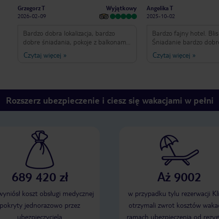
Wyjątkowy
Grzegorz T
Angelika T
2026-02-09
2025-10-02
Bardzo dobra lokalizacja, bardzo
Bardzo fajny hotel. Bli
dobre śniadania, pokoje z balkonami i
Śniadanie bardzo dobr
widokiem na ocean. W okolicy
do wyboru :) bardzo mi
Czytaj więcej
»
Czytaj więcej
»
znajduje sie dużo restauracji i sklepy.
Jeśli chodzi o parking 
Bardzo blisko do przystanków
jak się późno wracało 
autobusowych (wystarczy zejść w dół
trzeba było szukać par
schodkami), którymi możemy sie
ulicy z czym było dość c
dostać w każdą część wyspy
Rozszerz ubezpieczenie i ciesz się wakacjami w pełni
(oczywiście zanim opanujemy
transport na Maderze bo nie jest
prosty, proponuje zacząć od biura
informacji znajdującego sie w
centrum Funchal, żeby zdobyć
rozkład jazdy dla każdego
przewoźnika).
689 420 zł
Aż 9002
 wyniósł koszt obsługi medycznej
w przypadku tylu rezerwacji Kl
pokryty jednorazowo przez
otrzymali zwrot kosztów wakac
ubezpieczyciela
ramach ubezpieczenia od rezyg