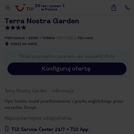
30
1
1
/
46
lat
|
numer
w Polsce
Terra Nostra Garden
PORTUGALIA
AZORY
FURNAS
KOD HOTELU
PDL14050
POKAŻ NA MAPIE
Określ poszczególne parametry aby wyświetlić ofertę
Konfiguruj ofertę
Terra Nostra Garden
-
informacje
Opis hotelu został przetłumaczony z języka angielskiego przez
narzędzie DeepL
Najpopularniejsze udogodnienia:
nute
TUI Service Center 24/7 + TUI App