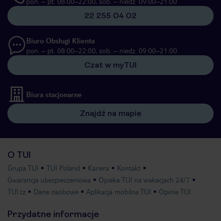
pon. – pt. 08:00–22:00, sob. – niedz. 09:00–21:00
22 255 04 02
Biuro Obsługi Klienta
pon. – pt. 08:00–22:00, sob. – niedz. 09:00–21:00
Czat w myTUI
Biura stacjonarne
Znajdź na mapie
O TUI
Grupa TUI
TUI Poland
Kariera
Kontakt
Gwarancja ubezpieczeniowa
Opieka TUI na wakacjach 24/7
TUI.cz
Dane osobowe
Aplikacja mobilna TUI
Opinie TUI
Przydatne informacje