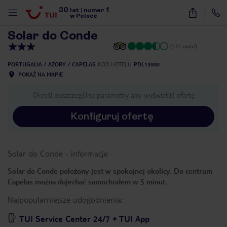
30
1
1
/
4
lat
|
numer
w Polsce
Solar do Conde
(151 opinii)
PORTUGALIA
AZORY
CAPELAS
KOD HOTELU
PDL13000
POKAŻ NA MAPIE
Określ poszczególne parametry aby wyświetlić ofertę
Konfiguruj ofertę
Solar do Conde
-
informacje
Solar do Conde położony jest w spokojnej okolicy. Do centrum
Capelas można dojechać samochodem w 5 minut.
Najpopularniejsze udogodnienia:
nute
TUI Service Center 24/7 + TUI App