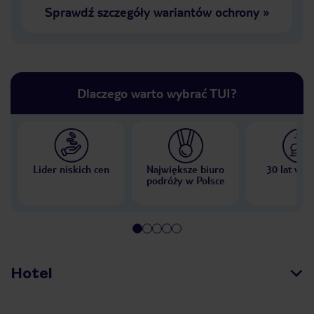
Sprawdź szczegóły wariantów ochrony
»
Dlaczego warto wybrać TUI?
Lider niskich cen
Największe biuro
30 lat w P
podróży w Polsce
Hotel