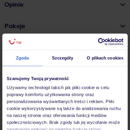
Opinie
Pokoje
Wyżywienie
Zgoda
Szczegóły
O plikach cookies
Atrakcje
Szanujemy Twoją prywatność
Używamy technologii takich jak pliki cookie w celu
Ważne informacje
poprawy komfortu użytkowania strony oraz
personalizowania wyświetlanych treści i reklam. Pliki
cookie wykorzystywane są także do analizowania ruchu
na naszej stronie oraz oferowania funkcji mediów
Często zadawane pytania
społecznościowych. Brak zgody lub jej wycofanie może
Jak zmienić uczestników/osobę zgłaszającą?
negatywnie wpłynąć na niektóre funkcje strony.