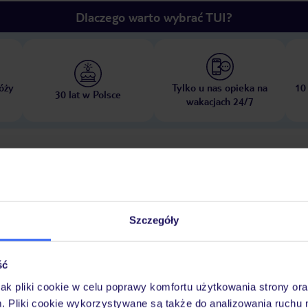
Dlaczego warto wybrać TUI?
óży
Tylko u nas opieka na
10
30 lat w Polsce
wakacjach 24/7
Pokoje
Wyżywienie
Atrakcje
Ważne i
Szczegóły
otelu
taras słoneczny
baseny: parasole przeciwsłoneczne przy basenie, 
ść
jak pliki cookie w celu poprawy komfortu użytkowania strony or
m. Pliki cookie wykorzystywane są także do analizowania ruchu 