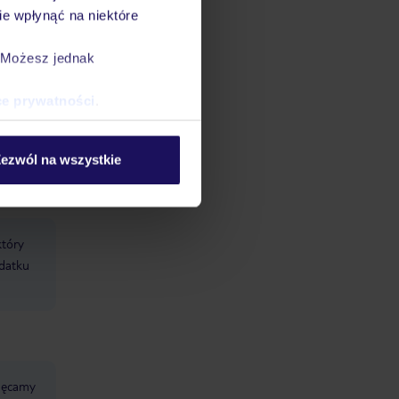
e wpłynąć na niektóre
. Możesz jednak
ce prywatności
.
datnych
ować
ezwól na wszystkie
śmy do
który
odatku
chęcamy