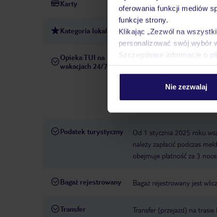
Karty
MasterCard, Visa
oferowania funkcji mediów s
funkcje strony.
Kategoria lokalna
3,5 gwiazdki
Klikając „Zezwól na wszystk
personalizować swój wybór 
Szczegółowe informacje o pl
Opieka TUI na
W rezerwowanym hotelu opiek
wakacjach 24/7
pośrednictwem czatu w aplik
informacji dotyczących prze
Nie zezwalaj
również wycieczki fakultaty
Państwa dyspozycji: telefon
Podatek turystyczny
Od 1 stycznia 2025 roku wsz
należy zapłacić podczas me
obejmuje płatność za 3 noce,
Bagaż rejestrowany
Bagaż rejestrowany jest wlic
Transfer
Transfer (przejazd) na trasi