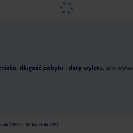
tnisko
,
długość pobytu
i
datę wylotu
, aby wyświe
opada 2026
do
30 kwietnia 2027