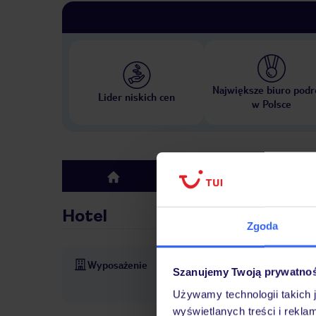
Największe biuro podr
Lider niskich cen
w Polsce
Hotel
top
Hotel
Zgoda
Wyposażenie
parking
ogród
Wi-Fi w h
Szanujemy Twoją prywatno
przy basenie
Używamy technologii takich 
wyświetlanych treści i rekla