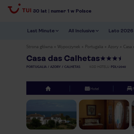
30
lat
|
numer
1
w Polsce
Last Minute
All Inclusive
Lato 2026
Strona główna
Wypoczynek
Portugalia
Azory
Casa 
Casa das Calhetas
PORTUGALIA
AZORY
CALHETAS
KOD HOTELU
PDL12040
Hotel
top
Previous slide