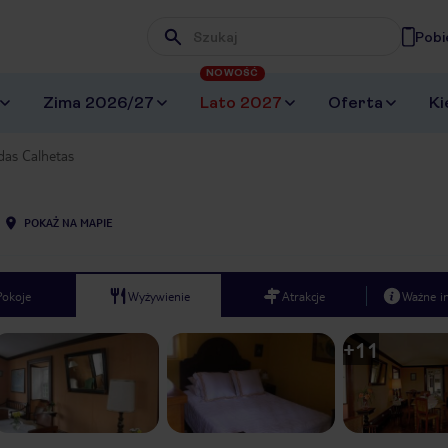
Pobi
Wpisz frazę, której szukasz
NOWOŚĆ
Zima 2026/27
Lato 2027
Oferta
Ki
das Calhetas
POKAŻ NA MAPIE
Pokoje
Wyżywienie
Atrakcje
Ważne i
+
11