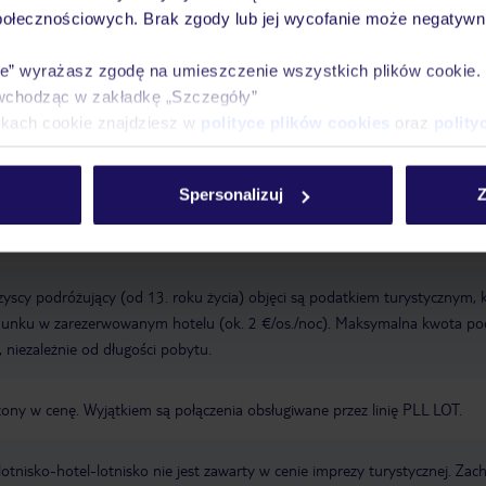
połecznościowych. Brak zgody lub jej wycofanie może negatywni
ie” wyrażasz zgodę na umieszczenie wszystkich plików cookie
wchodząc w zakładkę „Szczegóły”
ikach cookie znajdziesz w
polityce plików cookies
oraz
polity
a wyłącznie poprzez TUI Service Center 24/7: telefonicznie, SMS i za
acji TUI w serwisie myTUI. W aplikacji TUI znajdą Państwo mnóstwo przy
biegu podróży i miejsca wypoczynku. Za jej pośrednictwem można rezerw
Spersonalizuj
Z
wne. Jeśli potrzebują Państwo kontaktu z TUI podczas wypoczynku, jeste
icznie, SMS-owo lub za pomocą czatu w aplikacji TUI. Szczegóły
tutaj
.
yscy podróżujący (od 13. roku życia) objęci są podatkiem turystycznym, 
ldunku w zarezerwowanym hotelu (ok. 2 €/os./noc). Maksymalna kwota p
 niezależnie od długości pobytu.
zony w cenę. Wyjątkiem są połączenia obsługiwane przez linię PLL LOT.
e lotnisko-hotel-lotnisko nie jest zawarty w cenie imprezy turystycznej. Za