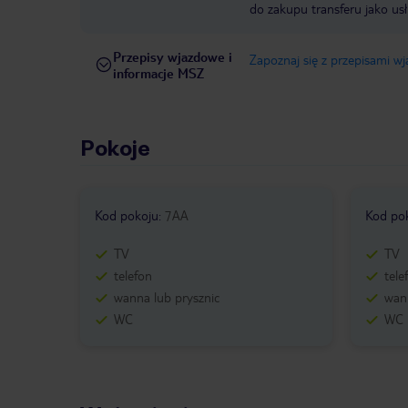
do zakupu transferu jako us
Przepisy wjazdowe i
Zapoznaj się z przepisami w
informacje MSZ
Pokoje
Kod pokoju
:
7AA
Kod po
TV
TV
telefon
tele
wanna lub prysznic
wann
WC
WC