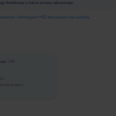
ługi dodatkowej w trakcie procesu zakupowego.
jazdowymi i informacjami MSZ dotyczącymi kraju podróży
.
koju
:
7AB
fon
a lub prysznic