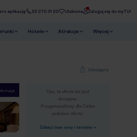
erz aplikację
22 270 31 20
Ulubione
Zaloguj się do myTUI
erunki
Hotele
Atrakcje
Więcej
Udostępnij
nformacje
Ups, ta oferta nie jest
1
/
17
dostępna.
Next slide
Przygotowaliśmy dla Ciebie
podobne oferty:
Zobacz inne ceny i terminy
»