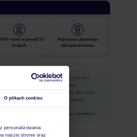
 000 hoteli w ponad 50
Najwyższa gwarancja
krajach
ubezpieczeniowa
nformacje
Ups, ta oferta nie jest
dostępna.
Przygotowaliśmy dla Ciebie
O plikach cookies
podobne oferty:
Zobacz inne ceny i terminy
»
leżaki
az personalizowania
na naszej stronie oraz