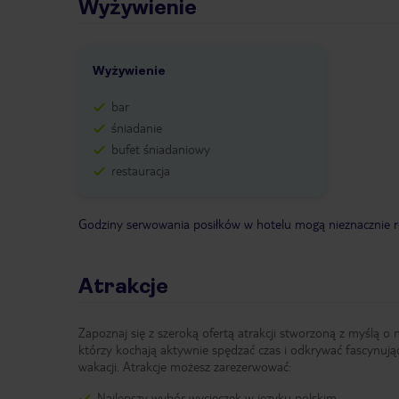
Wyżywienie
Wyżywienie
bar
śniadanie
bufet śniadaniowy
restauracja
Godziny serwowania posiłków w hotelu mogą nieznacznie ró
Atrakcje
Zapoznaj się z szeroką ofertą atrakcji stworzoną z myślą o 
którzy kochają aktywnie spędzać czas i odkrywać fascynują
wakacji. Atrakcje możesz zarezerwować:
Najlepszy wybór wycieczek w języku polskim,