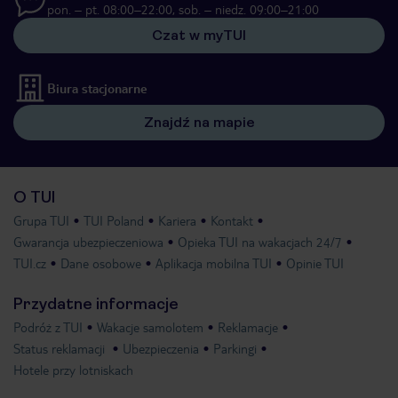
pon. – pt. 08:00–22:00, sob. – niedz. 09:00–21:00
Czat w myTUI
Biura stacjonarne
Znajdź na mapie
O TUI
Grupa TUI
TUI Poland
Kariera
Kontakt
Gwarancja ubezpieczeniowa
Opieka TUI na wakacjach 24/7
TUI.cz
Dane osobowe
Aplikacja mobilna TUI
Opinie TUI
Przydatne informacje
Podróż z TUI
Wakacje samolotem
Reklamacje
Status reklamacji
Ubezpieczenia
Parkingi
Hotele przy lotniskach