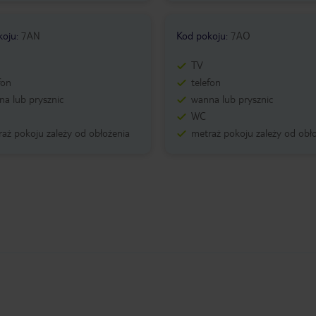
koju
:
7AN
Kod pokoju
:
7AO
TV
fon
telefon
a lub prysznic
wanna lub prysznic
WC
aż pokoju zależy od obłożenia
metraż pokoju zależy od obł