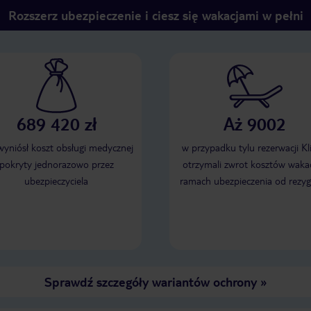
Rozszerz ubezpieczenie i ciesz się wakacjami w pełni
689 420 zł
Aż 9002
 wyniósł koszt obsługi medycznej
w przypadku tylu rezerwacji Kl
pokryty jednorazowo przez
otrzymali zwrot kosztów wakac
ubezpieczyciela
ramach ubezpieczenia od rezyg
Sprawdź szczegóły wariantów ochrony
»