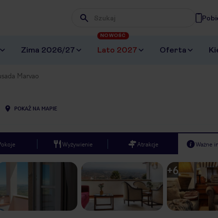
Pobi
Wpisz frazę, której szukasz
NOWOŚĆ
Zima 2026/27
Lato 2027
Oferta
Ki
usada Marvao
POKAŻ NA MAPIE
Pokoje
Wyżywienie
Atrakcje
Ważne i
+
6