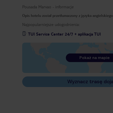
Pousada Marvao
-
informacje
Opis hotelu został przetłumaczony z języka angielskieg
Najpopularniejsze udogodnienia:
TUI Service Center 24/7 + aplikacja TUI
Pokaż na mapie
Wyznacz trasę doj