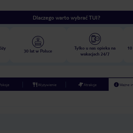
Dlaczego warto wybrać TUI?
óży
Tylko u nas opieka na
10
30 lat w Polsce
wakacjach 24/7
Pokoje
Wyżywienie
Atrakcje
Ważne i