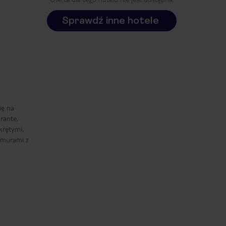
Sprawdź inne hotele
ię na
rante,
krętymi,
 murami z