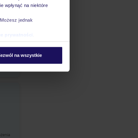
e wpłynąć na niektóre
. Możesz jednak
ce prywatności
.
ezwól na wszystkie
ożenia
ożenia