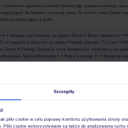
 i rozrywkowe zapewnia możliwość elastycznego spędzania wolnego czasu
wiającą kąpiel. Na leżakach można się opalać. W wolnym czasie Goście mo
odatkową opłatą zagrać w golfa.
016
Recepcja, sejf hotelowy: za opłatą
Winda
Basen: zewnętrzny
M
i, w miejscach publicznych: za opłatą
Metody płatności: TUI Card / VIS
s, Diners
Parking: Parking (w miarę dostępności), niestrzeżony: za opłat
nferencyjne: Sale konferencyjne: 1
Piętra: 4, pokoje: 31
Kategoria kra
a wyłącznie poprzez TUI Service Center 24/7: mailowo, telefonicznie, SM
acji TUI w serwisie myTUI. W aplikacji TUI znajdą Państwo mnóstwo przy
Szczegóły
biegu podróży i miejsca wypoczynku. Za jej pośrednictwem można rezerw
wne. Jeśli potrzebują Państwo naszej pomocy TUI podczas wypoczynku, je
onicznie oraz sms-owo. Szczegóły
tutaj
.
ść
jak pliki cookie w celu poprawy komfortu użytkowania strony or
m. Pliki cookie wykorzystywane są także do analizowania ruchu 