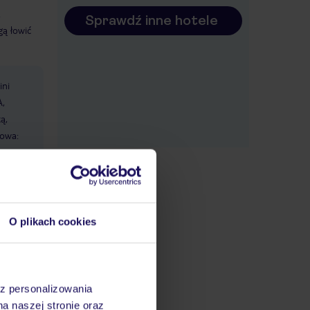
.
Sprawdź inne hotele
gą łowić
ini
A,
ą,
jowa:
S i za
datnych
O plikach cookies
ować
steśmy
az personalizowania
na naszej stronie oraz