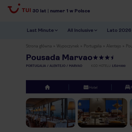
30
lat
|
numer
1
w Polsce
Last Minute
All Inclusive
Lato 2026
Strona główna
Wypoczynek
Portugalia
Alentejo
Po
Pousada Marvao
PORTUGALIA
ALENTEJO
MARVAO
KOD HOTELU
LIS01000
Hotel
top
Previous slide