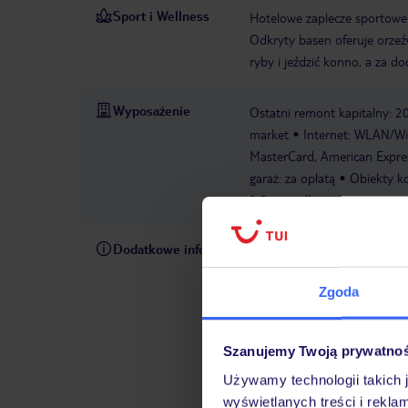
Sport i Wellness
Hotelowe zaplecze sportowe
Odkryty basen oferuje orzeź
ryby i jeździć konno, a za d
Wyposażenie
Ostatni remont kapitalny: 2
market
Internet: WLAN/WiF
MasterCard, American Expres
garaż: za opłatą
Obiekty ko
3,5 gwiazdki
Dodatkowe informacje
W rezerwowanym hotelu opiek
pośrednictwem czatu w aplik
Zgoda
informacji dotyczących prze
również wycieczki fakultaty
do Państwa dyspozycji telef
Szanujemy Twoją prywatno
Używamy technologii takich 
wyświetlanych treści i rekla