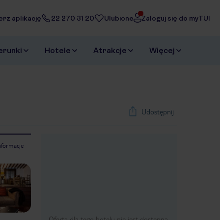
erz aplikację
22 270 31 20
Ulubione
Zaloguj się do myTUI
erunki
Hotele
Atrakcje
Więcej
Udostępnij
nformacje
1
/
12
Next slide
Oferta dla tego hotelu nie jest dostępna.