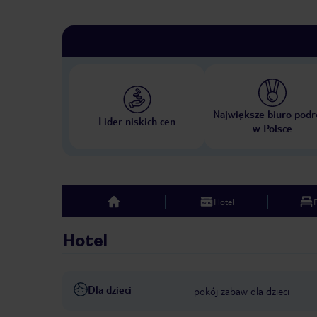
Największe biuro podr
Lider niskich cen
w Polsce
Hotel
top
Hotel
Dla dzieci
pokój zabaw dla dzieci