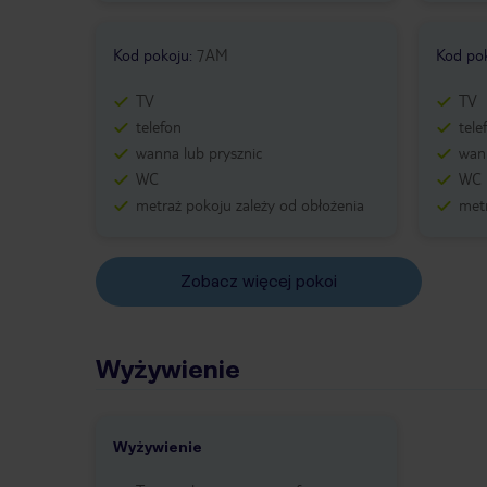
Kod pokoju
:
7AM
Kod po
TV
TV
telefon
tele
wanna lub prysznic
wann
WC
WC
metraż pokoju zależy od obłożenia
metr
Zobacz więcej pokoi
Wyżywienie
Wyżywienie