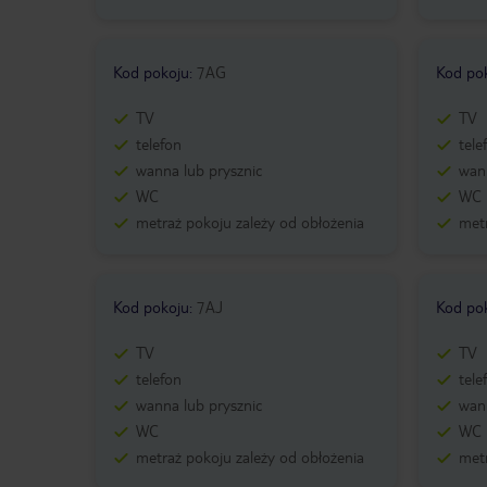
Kod pokoju
:
7AG
Kod po
TV
TV
telefon
tele
wanna lub prysznic
wann
WC
WC
metraż pokoju zależy od obłożenia
metr
Kod pokoju
:
7AJ
Kod po
TV
TV
telefon
tele
wanna lub prysznic
wann
WC
WC
metraż pokoju zależy od obłożenia
metr