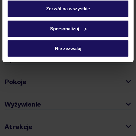
personalizować swój wybór wchodząc w zakładkę
„Szczegóły”
Zezwól na wszystkie
Szczegółowe informacje o plikach cookie znajdziesz
w
polityce plików cookies
oraz
polityce prywatności
.
Spersonalizuj
Hotel
Nie zezwalaj
Opinie
Pokoje
Wyżywienie
Atrakcje