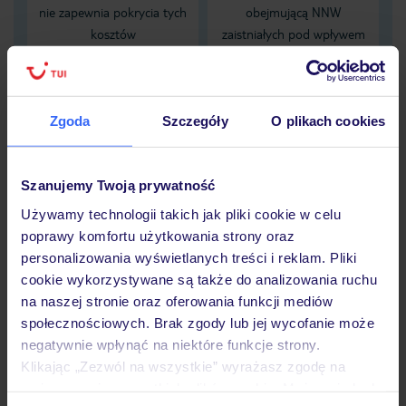
nie zapewnia pokrycia tych
obejmującą NNW
kosztów
zaistniałych pod wpływem
alkoholu
Dane Mondial Assistance
Zgoda
Szczegóły
O plikach cookies
Sprawdź szczegóły
wariantów ochrony »
Szanujemy Twoją prywatność
Używamy technologii takich jak pliki cookie w celu
poprawy komfortu użytkowania strony oraz
personalizowania wyświetlanych treści i reklam. Pliki
cookie wykorzystywane są także do analizowania ruchu
Dlaczego warto wybrać TUI?
na naszej stronie oraz oferowania funkcji mediów
społecznościowych. Brak zgody lub jej wycofanie może
negatywnie wpłynąć na niektóre funkcje strony.
Klikając „Zezwól na wszystkie” wyrażasz zgodę na
Lider niskich cen
Największe biuro
30 lat w P
umieszczenie wszystkich plików cookie. Możesz jednak
podróży w Polsce