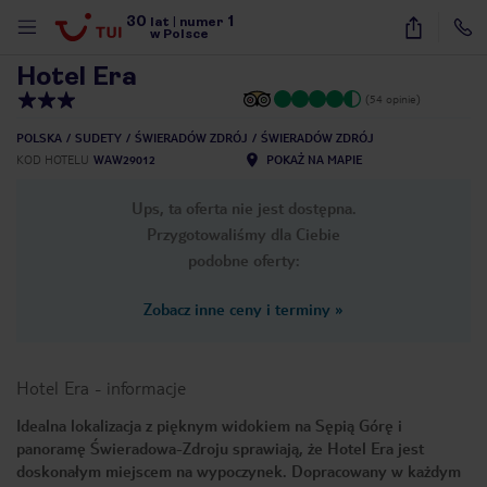
30
1
1
/
16
lat
|
numer
w Polsce
Hotel Era
(54 opinie)
POLSKA
SUDETY
ŚWIERADÓW ZDRÓJ
ŚWIERADÓW ZDRÓJ
KOD HOTELU
WAW29012
POKAŻ NA MAPIE
Ups, ta oferta nie jest dostępna.
Przygotowaliśmy dla Ciebie
podobne oferty:
Zobacz inne ceny i terminy
»
Hotel Era
-
informacje
Idealna lokalizacja z pięknym widokiem na Sępią Górę i
panoramę Świeradowa-Zdroju sprawiają, że Hotel Era jest
nute
doskonałym miejscem na wypoczynek. Dopracowany w każdym