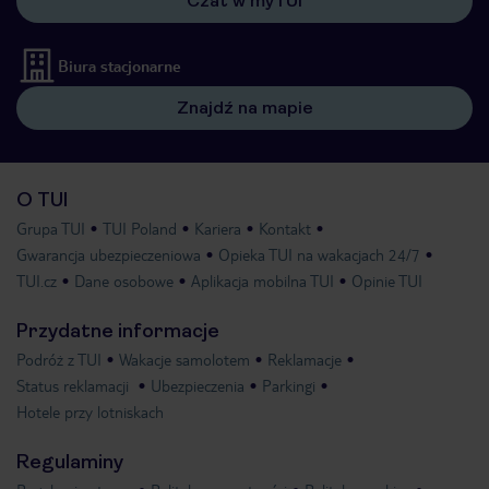
Czat w myTUI
Biura stacjonarne
Znajdź na mapie
O TUI
Grupa TUI
TUI Poland
Kariera
Kontakt
Gwarancja ubezpieczeniowa
Opieka TUI na wakacjach 24/7
TUI.cz
Dane osobowe
Aplikacja mobilna TUI
Opinie TUI
Przydatne informacje
Podróż z TUI
Wakacje samolotem
Reklamacje
Status reklamacji
Ubezpieczenia
Parkingi
Hotele przy lotniskach
Regulaminy