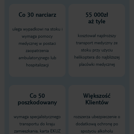
Co
30
narciarz
55 000zł
aż tyle
ulega wypadkowi na stoku i
kosztował najdroższy
wymaga pomocy
transport medyczny ze
medycznej w postaci
stoku przy użyciu
zaopatrzenia
helikoptera do najbliższej
ambulatoryjnego lub
placówki medycznej
hospitalizacji
Co 50
Większość
poszkodowany
Klientów
wymaga specjalistycznego
rozszerza ubezpieczenie o
transportu do kraju
dodatkową ochronę po
zamieszkania, karta EKUZ
spożyciu alkoholu